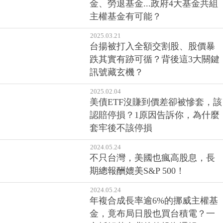
金、勞退基金...政府4大基金共組
主權基金有可能？
2025.03.21
台揚被打入全額交割股、股價暴
跌其實有跡可循？背後這3大關鍵
訊號藏玄機？
2025.02.04
美債ETF沒賺到價差卻被慘套，該
認賠停損？1原因告訴你，為什麼
套牢後不該停損
2024.05.24
不只台灣，美國也瘋高股息，長
期總報酬媲美S&P 500！
2024.05.24
年複合成長率逾6%的挪威主權基
金，竟布局日股也買台積電？一