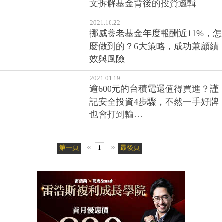
文拆解基金背後的投資邏輯
2021.10.22
挪威養老基金年度報酬近11%，怎
麼做到的？6大策略，成功兼顧績
效與風險
2021.01.19
逾600元的台積電還值得買進？謹
記安全投資4步驟，不然一手好牌
也會打到輸…
«
»
第一頁
1
最後頁