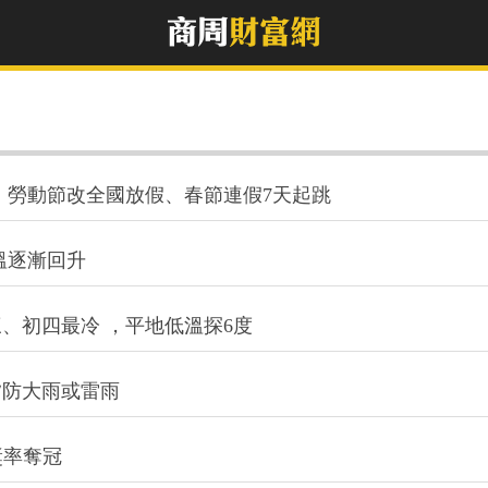
！ 勞動節改全國放假、春節連假7天起跳
溫逐漸回升
、初四最冷 ，平地低溫探6度
夕防大雨或雷雨