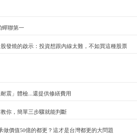
獎率奪冠
拍蟬聯第一
念股發燒的啟示：投資想跟內線太難，不如買這種股票
震」體檢...還提供修繕費用