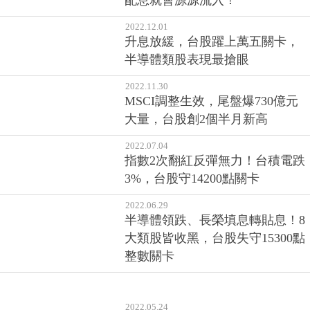
配息就會源源流入！
2022.12.01
升息放緩，台股躍上萬五關卡，
半導體類股表現最搶眼
2022.11.30
MSCI調整生效，尾盤爆730億元
大量，台股創2個半月新高
2022.07.04
指數2次翻紅反彈無力！台積電跌
3%，台股守14200點關卡
2022.06.29
半導體領跌、長榮填息轉貼息！8
大類股皆收黑，台股失守15300點
整數關卡
2022.05.24