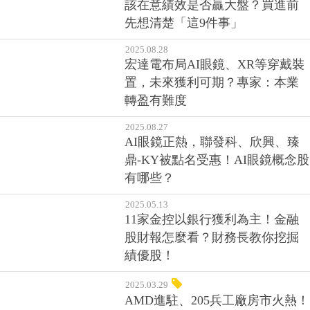
該在意績效是否贏大盤？買進前
先想清楚「這9件事」
2025.08.28
宏達電布局AI眼鏡、XR等穿戴裝
置，未來獲利可期？專家：本業
轉盈有難度
2025.08.27
AI眼鏡正熱，聯發科、欣興、臻
鼎-KY被點名受惠！AI眼鏡概念股
有哪些？
2025.05.13
11家金控以銀行獲利為主！金融
股財報怎麼看？財務長教你挖掘
績優股！
2025.03.29
AMD進駐、205兵工廠房市火熱！