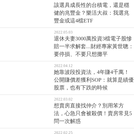
該選具成長性的台積電，還是穩
健的兆豐金？樂活大叔：我選兆
豐金或這4檔ETF
2022.05.03
退休夫妻3000萬投資3檔電子股慘
賠一半求解套...財經專家黃世聰：
要停損、不要只想攤平
2022.04.12
她靠波段投資法，4年賺4千萬！
公開賺價差獲利SOP：就算是績優
股票，也有下跌的時候
2022.03.02
想賣房直接找仲介？別用笨方
法，心急只會被殺價！賣房常見5
問一次解惑
2022.02.25