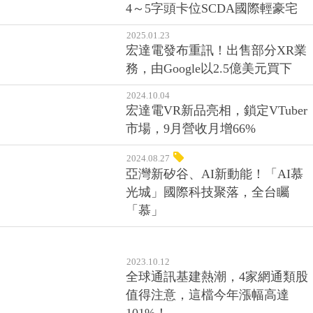
4～5字頭卡位SCDA國際輕豪宅
2025.01.23
宏達電發布重訊！出售部分XR業
務，由Google以2.5億美元買下
2024.10.04
宏達電VR新品亮相，鎖定VTuber
市場，9月營收月增66%
2024.08.27
亞灣新矽谷、AI新動能！「AI慕
光城」國際科技聚落，全台矚
「慕」
2023.10.12
全球通訊基建熱潮，4家網通類股
值得注意，這檔今年漲幅高達