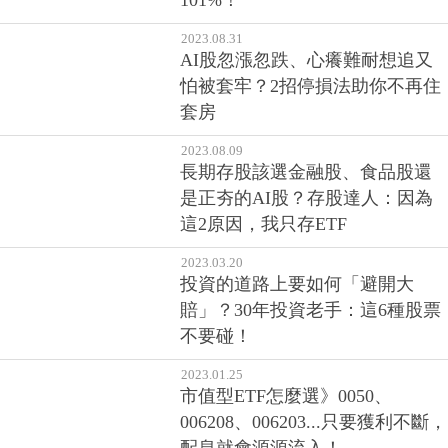
101%！
2023.08.31
AI股忽漲忽跌、心癢難耐想追又
怕被套牢？2招停損法助你不再住
套房
2023.08.09
長期存股該選金融股、食品股還
是正夯的AI股？存股達人：因為
這2原因，我只存ETF
2023.03.20
投資的道路上要如何「避開大
賠」？30年投資老手：這6種股票
不要碰！
2023.01.25
市值型ETF怎麼選》0050、
006208、006203...只要獲利不斷，