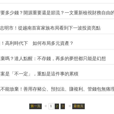
需要多少錢？開源重要還是節流？一文重新檢視財務自由
胡志明市！從越南首富家族布局看到下一波投資亮點
固！高利時代下 如何布局多元資產？
放棄嗎？達人點醒：不存錢，再多的夢想都只能是幻想
？答案是「不一定」，重點是這件事的累積
也不能放棄！善用存豬公、預扣法、賺複利、管錢包無痛
«
»
第一頁
1
2
3
4
5
最後頁
6
7