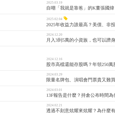
2025.03.19
自嘲「我就是靠爸」的K董張國煒
2025.02.04
2025年收益力誰最高？美債、非
2024.12.20
月入3到5萬的小資族，也可以躋
2024.12.16
股市高檔還能存股嗎？年領250
2024.03.29
限量名牌包、演唱會門票貴又難
2024.03.01
13F報告是什麼？持倉公布時間
2024.02.21
透過不刻意炫耀來炫耀？為什麼有