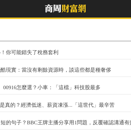
心！你可能錯失了稅務套利
殘酷現實：當沒有剩餘資源時，談這些都是種奢侈
24、00916怎麼選？小車：「這檔」科技股最多
苦是真的？經濟低迷、薪資凍漲...「這世代」最辛苦
短的句子？BBC王牌主播分享用1問題，反覆確認溝通有