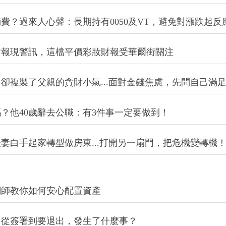
費？過來人心聲：長期持有0050及VT，避免對漲跌起反
財報現警訊，這檔平價彩妝財報受華爾街關注
卻複製了父親的貪財小氣...面對金錢焦慮，先問自己滿
？他40歲辭去公職：有3件事一定要做到！
妻白手起家轉型做房東...打開另一扇門，把危機變轉機
劃師教你如何安心配置資產
？從簽署到要退出，發生了什麼事？