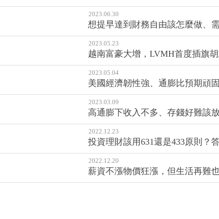
2023.06.30
想提早達到財務自由該怎麼做、
2023.05.23
越南富豪大增，LVMH首度插旗
2023.05.04
美國經濟韌性強、通膨比預期頑
2023.03.09
高通膨下收入不多、存錢好難該
2022.12.23
投資理財該用631還是433原則
2022.12.20
薪資不漲物價狂漲，但生活再難