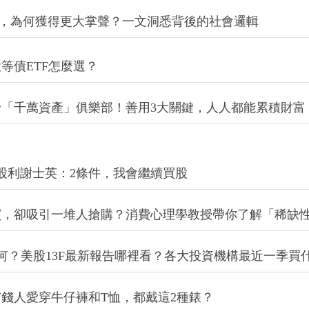
，為何獲得更大掌聲？一文洞悉背後的社會邏輯
投等債ETF怎麼選？
身「千萬資產」俱樂部！善用3大關鍵，人人都能累積財富
萬股利謝士英：2條件，我會繼續買股
買，卻吸引一堆人搶購？消費心理學教授帶你了解「稀缺
為何？美股13F最新報告哪裡看？各大投資機構最近一季買
錢人愛穿牛仔褲和T恤，都戴這2種錶？