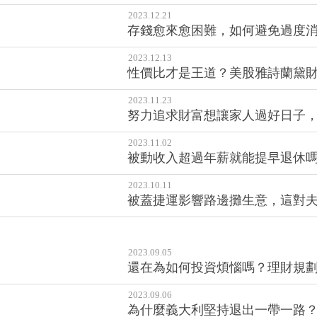
2023.12.21
存錢愈來愈困難，如何避免過度消
2023.12.13
性價比才是王道？美股雅詩蘭黛
2023.11.23
努力追求財富想讓家人過好日子，
2023.11.02
被動收入超過年薪就能提早退休嗎
2023.10.11
被蓋捷運影響路邊攤生意，這對夫
2023.09.05
還在為如何投資煩惱嗎？理財規
2023.09.06
為什麼義大利堅持退出一帶一路