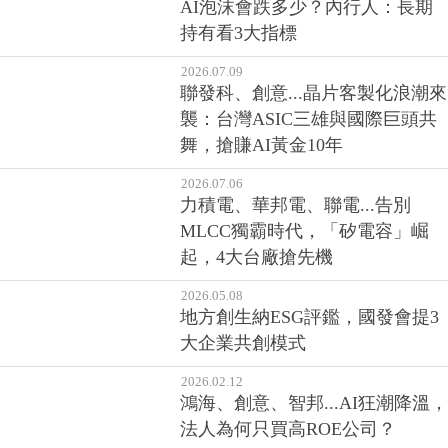
AI泡沫會跌多少？內行人：長期
持有看3大指標
2026.07.09
聯發科、創意...晶片客製化浪潮來
襲：台灣ASIC三雄與國際巨頭共
舞，搶賺AI黃金10年
2026.07.06
力積電、華邦電、聯電...告別
MLCC獨霸時代，「矽電容」崛
起，4大台廠搶先機
2026.05.08
地方創生納ESG評鑑，國發會提3
大企業共創模式
2026.02.12
鴻海、創意、智邦...AI狂潮降溫，
法人為何只買高ROE公司？