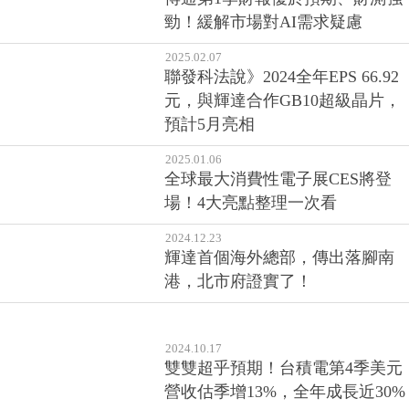
勁！緩解市場對AI需求疑慮
2025.02.07
聯發科法說》2024全年EPS 66.92
元，與輝達合作GB10超級晶片，
預計5月亮相
2025.01.06
全球最大消費性電子展CES將登
場！4大亮點整理一次看
2024.12.23
輝達首個海外總部，傳出落腳南
港，北市府證實了！
2024.10.17
雙雙超乎預期！台積電第4季美元
營收估季增13%，全年成長近30%