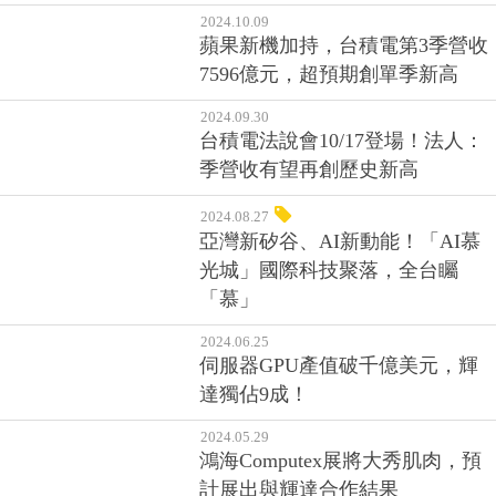
2024.10.09
蘋果新機加持，台積電第3季營收
7596億元，超預期創單季新高
2024.09.30
台積電法說會10/17登場！法人：
季營收有望再創歷史新高
2024.08.27
亞灣新矽谷、AI新動能！「AI慕
光城」國際科技聚落，全台矚
「慕」
2024.06.25
伺服器GPU產值破千億美元，輝
達獨佔9成！
2024.05.29
鴻海Computex展將大秀肌肉，預
計展出與輝達合作結果