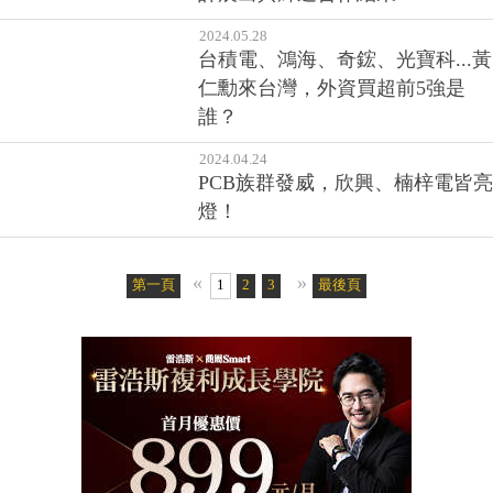
2024.05.28
台積電、鴻海、奇鋐、光寶科...黃
仁勳來台灣，外資買超前5強是
誰？
2024.04.24
PCB族群發威，欣興、楠梓電皆亮
燈！
«
»
第一頁
1
2
3
最後頁