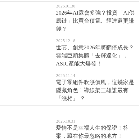
2026.01.30
2026年AI還會多強？投資「AI供
應鏈」比買台積電、輝達還更賺
錢？
2025.12.18
世芯、創意2026年將翻倍成長？
雲端巨頭集體「去輝達化」，
ASIC產能大爆發！
2025.11.14
電子零組件吹漲價風，這幾家是
隱藏角色！導線架三雄誰最有
「漲相」 ？
2025.10.31
愛情不是幸福人生的保證！答
案，藏在你最忽略的地方！