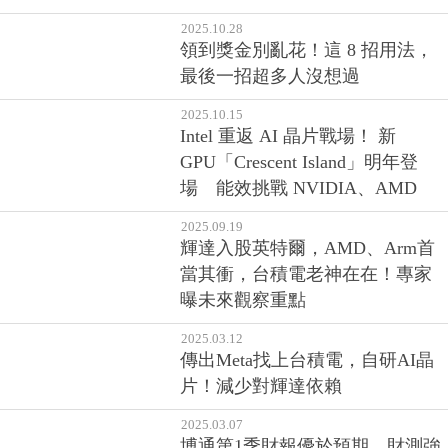
2025.10.28
領到獎金別亂花！這 8 招用法，
最後一招超多人沒想過
2025.10.15
Intel 重返 AI 晶片戰場！ 新
GPU「Crescent Island」明年登
場 能效挑戰 NVIDIA、AMD
2025.09.19
輝達入股英特爾，AMD、Arm首
當其衝，台積電老神在在！專家
曝未來觀察重點
2025.03.12
傳出Meta找上台積電，自研AI晶
片！減少對輝達依賴
2025.03.07
博通第1季財報優於預期、財測強