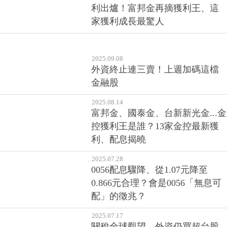
利出爐！富邦金再摘獲利王、這
家獲利成長最驚人
2025.09.08
外資終止連三賣！上週加碼這檔
金融股
2025.08.14
富邦金、國泰金、台新新光金...金
控獲利王是誰？13家金控最新獲
利、配息揭曉
2025.07.28
0056配息驟降、從1.07元降至
0.866元合理？會是0056「無息可
配」的徵兆？
2025.07.17
關稅全球觀望，外資仍買超台股