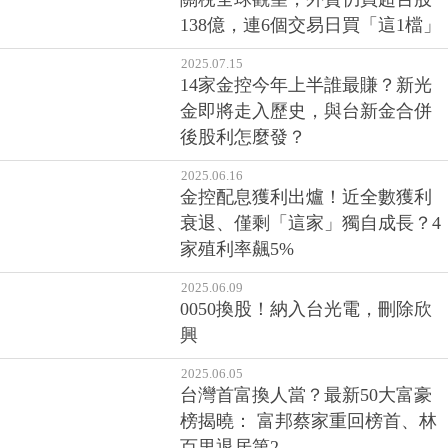
138億，連6個交易日買「這1檔」
2025.07.15
14家金控今年上半誰最賺？新光
金即將走入歷史，與台新金合併
後股利怎麼發？
2025.06.16
金控配息獲利出爐！近全數獲利
衰退、僅剩「這家」獨自成長？4
家殖利率飆5%
2025.06.09
0050換股！納入台光電，刪除欣
興
2025.06.05
台灣首富換人當？最新50大富豪
榜揭曉： 富邦蔡家重回榜首、林
百里退居第2