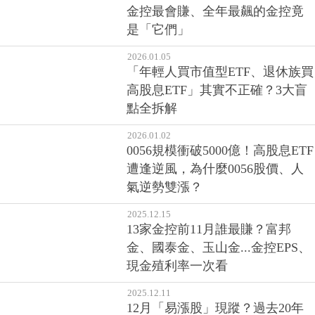
金控最會賺、全年最飆的金控竟
是「它們」
2026.01.05
「年輕人買市值型ETF、退休族買
高股息ETF」其實不正確？3大盲
點全拆解
2026.01.02
0056規模衝破5000億！高股息ETF
遭逢逆風，為什麼0056股價、人
氣逆勢雙漲？
2025.12.15
13家金控前11月誰最賺？富邦
金、國泰金、玉山金...金控EPS、
現金殖利率一次看
2025.12.11
12月「易漲股」現蹤？過去20年