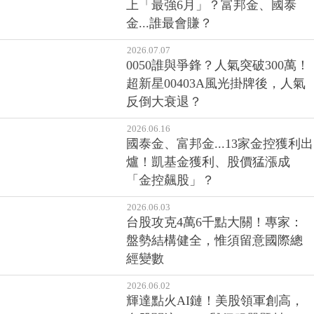
上「最強6月」？富邦金、國泰
金...誰最會賺？
2026.07.07
0050誰與爭鋒？人氣突破300萬！
超新星00403A風光掛牌後，人氣
反倒大衰退？
2026.06.16
國泰金、富邦金...13家金控獲利出
爐！凱基金獲利、股價猛漲成
「金控飆股」？
2026.06.03
台股攻克4萬6千點大關！專家：
盤勢結構健全，惟須留意國際總
經變數
2026.06.02
輝達點火AI鏈！美股領軍創高，