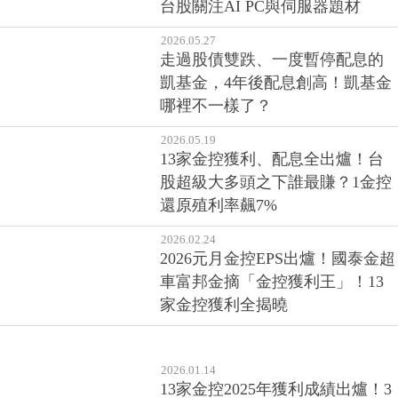
台股關注AI PC與伺服器題材
2026.05.27
走過股債雙跌、一度暫停配息的
凱基金，4年後配息創高！凱基金
哪裡不一樣了？
2026.05.19
13家金控獲利、配息全出爐！台
股超級大多頭之下誰最賺？1金控
還原殖利率飆7%
2026.02.24
2026元月金控EPS出爐！國泰金超
車富邦金摘「金控獲利王」！13
家金控獲利全揭曉
2026.01.14
13家金控2025年獲利成績出爐！3