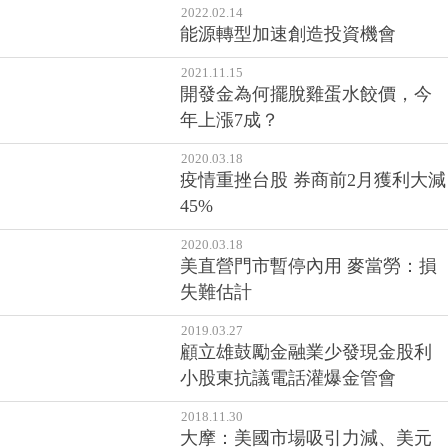
2022.02.14
能源轉型加速創造投資機會
2021.11.15
開發金為何擺脫雞蛋水餃價，今
年上漲7成？
2020.03.18
疫情重挫台股 券商前2月獲利大減
45%
2020.03.18
美直營門市暫停內用 麥當勞：損
失難估計
2019.03.27
顧立雄鼓勵金融業少發現金股利
小股東抗議電話灌爆金管會
2018.11.30
大摩：美國市場吸引力減、美元