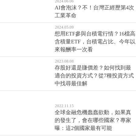
2024.06.06
AI會泡沫？不！台灣正經歷第4次
工業革命
2024.05.09
想用ETF參與台積電行情？16檔高
含積量ETF，台積電占比、今年以
來報酬率一次看
2023.08.08
存股好還是賺價差？如何找到最
適合的投資方式？從7種投資方式
中找尋最佳解
2022.11.15
全球金融危機蠢蠢欲動，如果真
的發生了，會在哪些國家？專家
曝：這2個國家最有可能