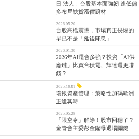
日 法人：台股基本面強韌 逢低偏
多布局缺貨漲價題材
2026.05.20
台股高檔震盪，市場真正畏懼的
早已不是「延後降息」
2026.01.30
2026年AI還會多強？投資「AI供
應鏈」比買台積電、輝達還更賺
錢？
2025.10.01
瑞銀資產管理：策略性加碼歐洲
正逢其時
2025.05.28
「限空令」解除！股市回穩了？
金管會主委彭金隆曝退場關鍵