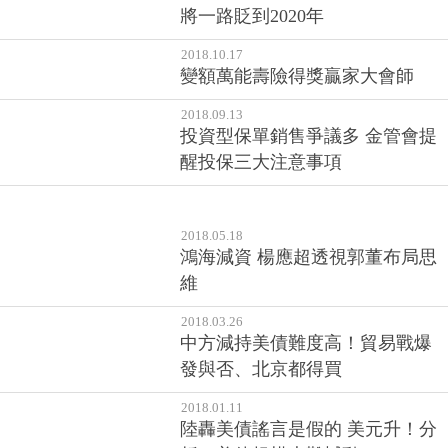
將一路貶到2020年
2018.10.17
變額萬能壽險得獎贏家大會師
2018.09.13
投資型保單銷售爭議多 金管會提
醒投保三大注意事項
2018.05.18
鴻海減資 楊應超透視郭董布局思
維
2018.03.26
中方減持美債難度高！貿易戰爆
發與否、北京都得買
2018.01.11
陸轟美債謠言是假的 美元升！分