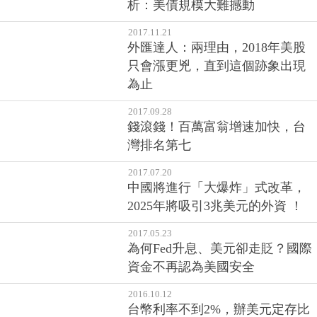
析：美債規模大難撼動
2017.11.21
外匯達人：兩理由，2018年美股
只會漲更兇，直到這個跡象出現
為止
2017.09.28
錢滾錢！百萬富翁增速加快，台
灣排名第七
2017.07.20
中國將進行「大爆炸」式改革，
2025年將吸引3兆美元的外資 ！
2017.05.23
為何Fed升息、美元卻走貶？國際
資金不再認為美國安全
2016.10.12
台幣利率不到2%，辦美元定存比