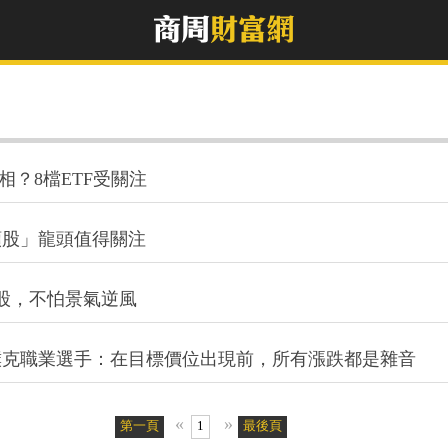
相？8檔ETF受關注
類股」龍頭值得關注
股，不怕景氣逆風
撲克職業選手：在目標價位出現前，所有漲跌都是雜音
«
»
第一頁
1
最後頁