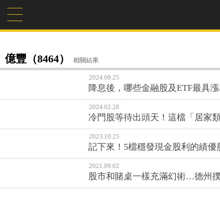
億豐（8464）
相關結果
2024.09.25
降息後，哪些金融股及ETF最具漲
2024.02.28
冷門股等待出頭天！這檔「居家
2023.10.25
記下來！5檔穩發現金股利的績優
2021.09.02
股市和賭桌一樣充滿幻術…德州