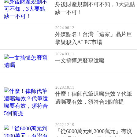
擘疑殺入AI PC市場
2024.03.11
一文搞懂怎麼寫遺囑
2023.10.11
什麼！律師代筆遺囑無效？代筆
遺囑要有效，須符合5個前提
2022.12.19
「從6000萬元到2000萬元」有沒
有遺囑差很多！3兄妹分產啟示：
對遺囑「不服氣」，你眼前有兩
條路
2022.11.18
爸爸說要把遺產都留給弟弟，我
就分不到了嗎？如果長輩留下負
債怎麼辦？那些「身後錢」的完