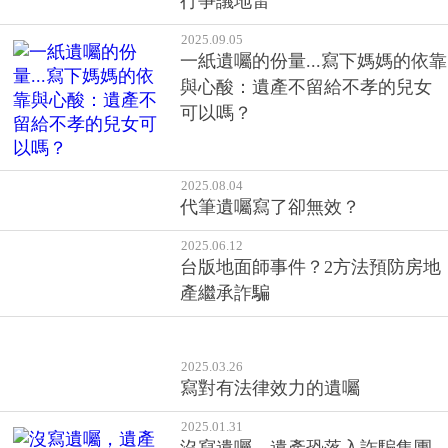
2025.09.05
一紙遺囑的份量...寫下媽媽的依靠
與心酸：遺產不留給不孝的兒女
可以嗎？
2025.08.04
代筆遺囑寫了卻無效？
2025.06.12
台版地面師事件？2方法預防房地
產繼承詐騙
2025.03.26
寫對有法律效力的遺囑
2025.01.31
沒寫遺囑，遺產恐落入詐騙集團
口袋？「假遺囑」真詐財！掌握
遺囑5方式、保護畢生積蓄