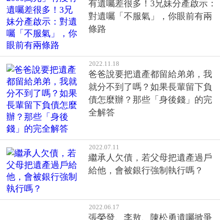
全解答
2022.07.11
繼承人欠債，若父母把遺產過戶
給他，會被銀行強制執行嗎？
2022.06.17
張榮發、李敖、陳松勇遺囑掀爭
產風波，如何避免？5方式預立遺
囑，但要謹記這個要點
2021.02.25
繼承議題常成為家庭失和導火
線⋯趁早規畫遺產分配，避免家
人撕破臉
2020.09.22
如果意外離開人世，想好怎麼照
顧家人了嗎...哪些情況下你會需要
信託規畫？