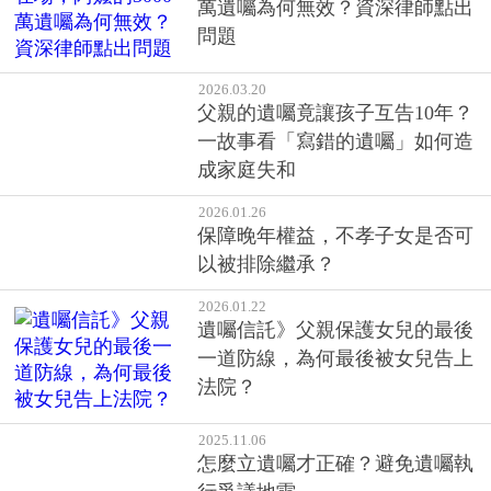
萬遺囑為何無效？資深律師點出
問題
2026.03.20
父親的遺囑竟讓孩子互告10年？
一故事看「寫錯的遺囑」如何造
成家庭失和
2026.01.26
保障晚年權益，不孝子女是否可
以被排除繼承？
2026.01.22
遺囑信託》父親保護女兒的最後
一道防線，為何最後被女兒告上
法院？
2025.11.06
怎麼立遺囑才正確？避免遺囑執
行爭議地雷