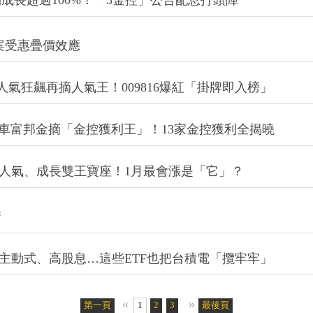
利成長超過100%！「3金控」公告配息打頭陣
案受惠疊價效應
050人氣狂飆再摘人氣王！009816爆紅「掛牌即入榜」
金超車富邦金摘「金控獲利王」！13家金控獲利全揭曉
50摘人氣、成長雙王寶座！1月最會漲是「它」？
睛
？主動式、高股息…這些ETF也把台積電「攬牢牢」
«
»
第一頁
1
2
3
4
5
最後頁
6
7
8
9
10
11