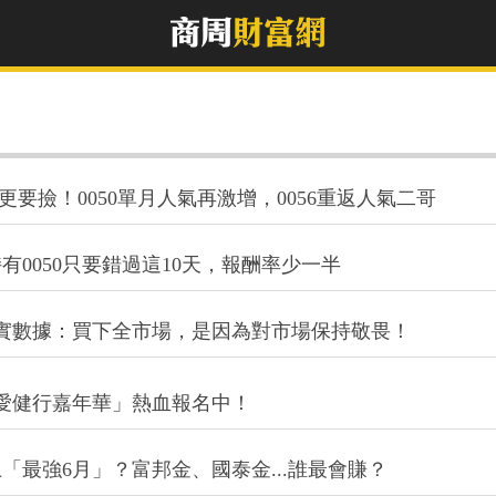
時更要撿！0050單月人氣再激增，0056重返人氣二哥
0050只要錯過這10天，報酬率少一半
揭真實數據：買下全市場，是因為對市場保持敬畏！
都有愛健行嘉年華」熱血報名中！
「最強6月」？富邦金、國泰金...誰最會賺？