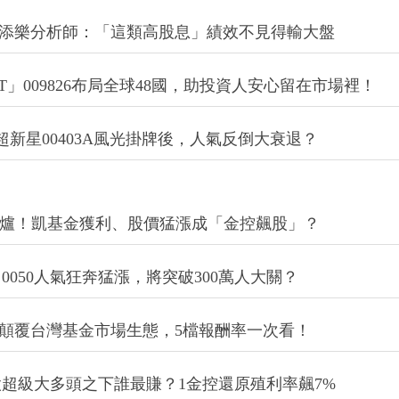
股添樂分析師：「這類高股息」績效不見得輸大盤
」009826布局全球48國，助投資人安心留在市場裡！
！超新星00403A風光掛牌後，人氣反倒大衰退？
利出爐！凱基金獲利、股價猛漲成「金控飆股」？
！0050人氣狂奔猛漲，將突破300萬人大關？
ETF顛覆台灣基金市場生態，5檔報酬率一次看！
股超級大多頭之下誰最賺？1金控還原殖利率飆7%