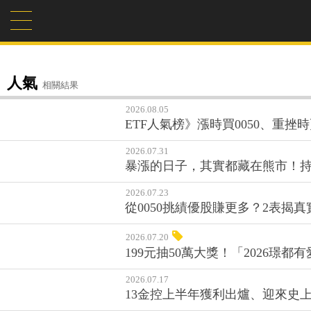
人氣
相關結果
2026.08.05
ETF人氣榜》漲時買0050、重挫
2026.07.31
暴漲的日子，其實都藏在熊市！持有
2026.07.23
從0050挑績優股賺更多？2表
2026.07.20
199元抽50萬大獎！「2026璟
2026.07.17
13金控上半年獲利出爐、迎來史上