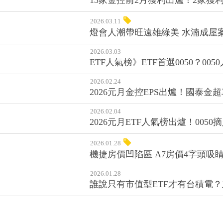
13家金控前2月獲利出爐！2家獲
2026.03.11
燈會人潮帶旺遠雄綠美 水湳成屋
2026.03.03
ETF人氣榜》ETF首選0050？0
2026.02.24
2026元月金控EPS出爐！國泰
2026.02.04
2026元月ETF人氣榜出爐！00
2026.01.28
機捷房價凹陷區 A7房價4字頭吸
2026.01.28
誰說只有市值型ETF才有台積電