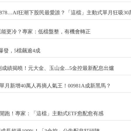
、00878…AI狂潮下股民最愛誰？「這檔」主動式單月狂吸30
市還能更冷？專家：低檔盤整，有機會轉正
爆發，5檔飆逾4成
利成績揭曉！元大金、玉山金...5金控最新配息出爐
0、單月新增40萬人再摘人氣王！00981A成新黑馬？
ETF配息開跑！專家：「這檔」主動式ETF愈配愈有感