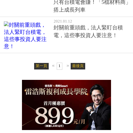
只有台積電會賺！「5檔材料商」
搭上成長列車
2021.01.12
封關前重頭戲，法人緊盯台積
電，這些事投資人要注意！
«
»
第一頁
1
最後頁
客戶服務專線：02-2510-8888傳真：02-2503-6989