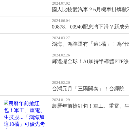
2024.07.02
國人比較愛汽車？6月機車掛牌數
2024.06.04
00878、00940配息將下滑？
2024.03.27
鴻海、鴻準還有「這1檔」！為什
2024.02.26
輝達撼全球！AI加持半導體ETF
2024.02.26
台灣元月「三陽開泰」！台經院
2024.01.29
農曆年前搶紅包！軍工、重電、生技
2024.01.09