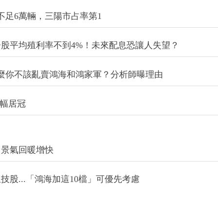
不足6萬輛，三陽市占率第1
新成分股平均殖利率不到4%！未來配息恐讓人失望？
麼你不該亂賣鴻海和鴻家軍？分析師曝理由
漲幅居冠
：景氣回暖增快
股...「鴻海加這10檔」可優先考慮