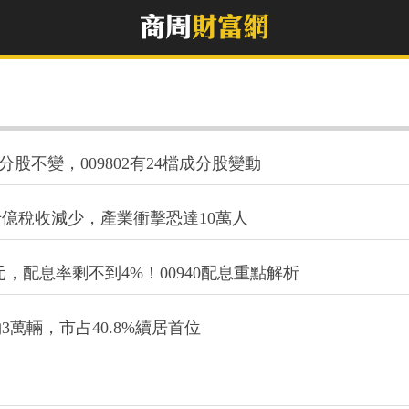
9成分股不變，009802有24檔成分股變動
億稅收減少，產業衝擊恐達10萬人
30元，配息率剩不到4%！00940配息重點解析
萬輛，市占40.8%續居首位