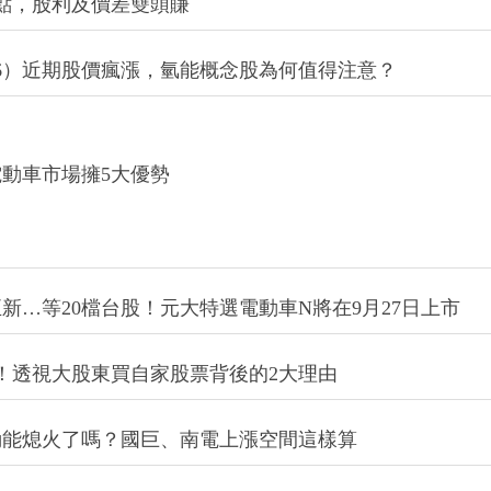
206）近期股價瘋漲，氫能概念股為何值得注意？
動車市場擁5大優勢
正新…等20檔台股！元大特選電動車N將在9月27日上市
張！透視大股東買自家股票背後的2大理由
動能熄火了嗎？國巨、南電上漲空間這樣算
度人多花3倍錢？