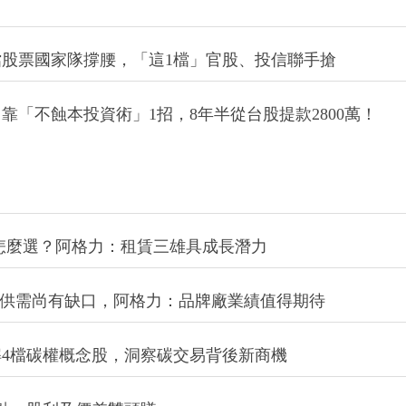
檔股票國家隊撐腰，「這1檔」官股、投信聯手搶
「不蝕本投資術」1招，8年半從台股提款2800萬！
檔怎麼選？阿格力：租賃三雄具成長潛力
車業供需尚有缺口，阿格力：品牌廠業績值得期待
4檔碳權概念股，洞察碳交易背後新商機
點，股利及價差雙頭賺