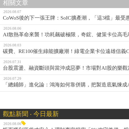
相關文章
2026.08.07
CoWoS後的下一張王牌：SoIC擴產潮，「這3檔」最受
2026.08.06
AI散熱革命來襲！功耗飆破極限，奇鋐、健策卡位高毛
2026.08.03
碳費、RE100催生綠能擴廠潮！綠電企業卡位遠雄信義CE
2026.07.31
台股震盪、融資斷頭與當沖成惡夢！市場對AI股的樂觀
2026.07.29
「總鋪師」進化論：鴻海如何靠併購，把製造底氣煉成A
觀點新聞 ‧ 今日最新
2026.08.06