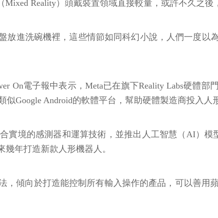
境（Mixed Reality）頭戴裝置領域直接較量，或許
盤放進洗碗機裡，這些情節如同科幻小說，人們一度以
wer On電子報中表示，Meta已在旗下Reality L
似Google Android的軟體平台，幫助硬體製造商投入
合實境的感測器和運算技術，並推出人工智慧（AI）模型L
來幾年打造新款人形機器人。
法，傾向於打造能控制所有輸入操作的產品，可以善用蘋