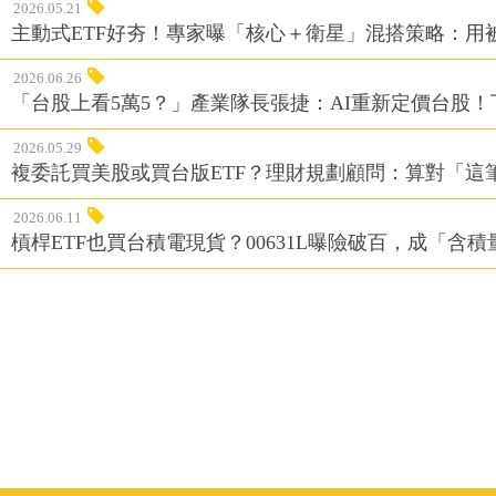
2026.05.21
主動式ETF好夯！專家曝「核心＋衛星」混搭策略：用
2026.06.26
「台股上看5萬5？」產業隊長張捷：AI重新定價台股！
2026.05.29
複委託買美股或買台版ETF？理財規劃顧問：算對「這
2026.06.11
槓桿ETF也買台積電現貨？00631L曝險破百，成「含