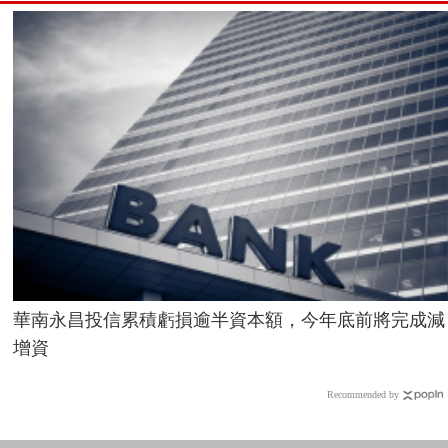
華南永昌投信累積虧損逾半資本額，今年底前將完成減
增資
Recommended by