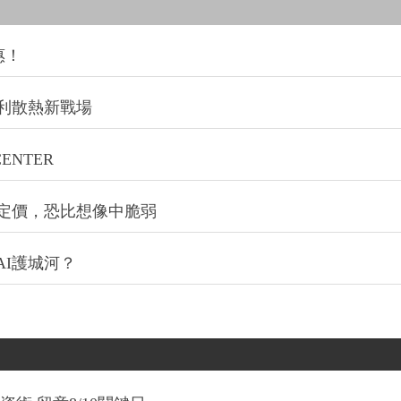
惠！
利散熱新戰場
NTER
定價，恐比想像中脆弱
I護城河？