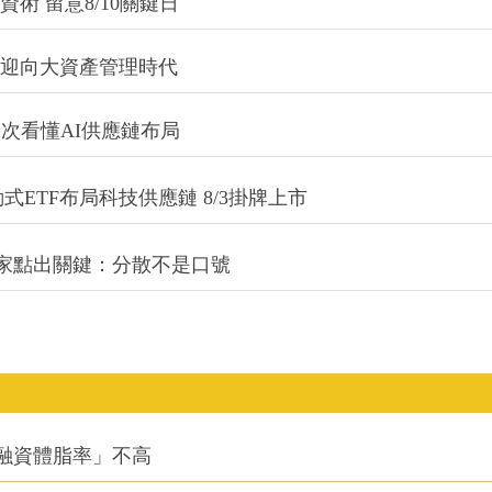
術 留意8/10關鍵日
信迎向大資產管理時代
一次看懂AI供應鏈布局
式ETF布局科技供應鏈 8/3掛牌上市
專家點出關鍵：分散不是口號
融資體脂率」不高