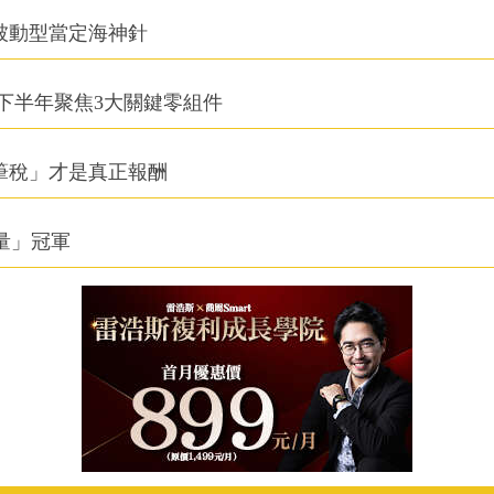
被動型當定海神針
下半年聚焦3大關鍵零組件
筆稅」才是真正報酬
積量」冠軍