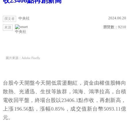
收23406點再創新高
2024.06.20
中央社
撰文者
瀏覽數：
9210
來源
中央社
圖片來源：Adobe Firefly
台股今天開盤今天開低震盪翻紅，資金由權值股轉向
散熱、光通迅、生技等族群，鴻海、鴻準拉高，台積
電收回平盤，終場台股以23406.1點作收，再創新高，
上漲196.56點，漲幅0.85%，成交值新台幣5093.11億
元。