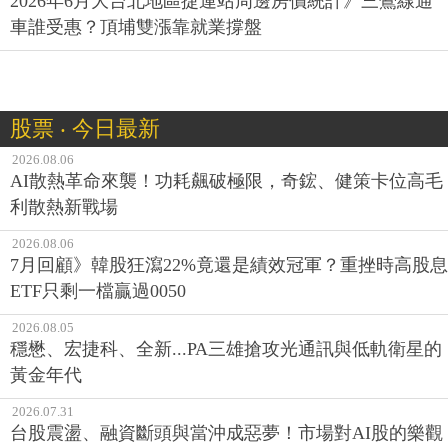
2026年6月大台北地區捷運站周邊房價統計》三鶯線通
車誰受惠？頂埔雙漲靠就業撐盤
股票 ‧ 今日最新
2026.08.06
AI散熱革命來襲！功耗飆破極限，奇鋐、健策卡位高毛
利散熱新戰場
2026.08.06
7月回顧》韓股狂瀉22%竟還是績效冠軍？重挫時高股息
ETF只剩一檔贏過0050
2026.08.05
穩懋、宏捷科、全新...PA三雄搶攻光通訊與低軌衛星的
黃金年代
2026.07.31
台股震盪、融資斷頭與當沖成惡夢！市場對AI股的樂觀