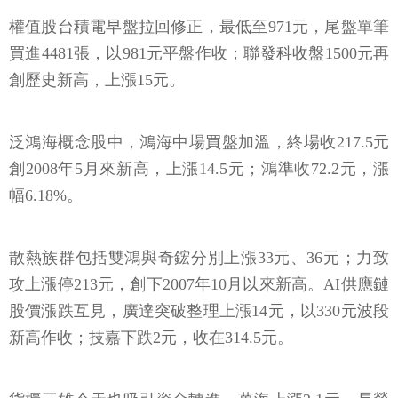
權值股台積電早盤拉回修正，最低至971元，尾盤單筆
買進4481張，以981元平盤作收；聯發科收盤1500元再
創歷史新高，上漲15元。
泛鴻海概念股中，鴻海中場買盤加溫，終場收217.5元
創2008年5月來新高，上漲14.5元；鴻準收72.2元，漲
幅6.18%。
散熱族群包括雙鴻與奇鋐分別上漲33元、36元；力致
攻上漲停213元，創下2007年10月以來新高。AI供應鏈
股價漲跌互見，廣達突破整理上漲14元，以330元波段
新高作收；技嘉下跌2元，收在314.5元。