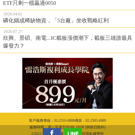
ETF只剩一檔贏過0050
2026.04.02
磷化銦成稀缺物資，「5台廠」坐收戰略紅利
2026.07.27
欣興、景碩、南電...IC載板漲價潮下，載板三雄誰最具
爆發力？
客戶服務專線：02-2510-8888傳真：02-2503-6989
服務時間：週一至週五09:00~18:00 (例假日除外)
©2015 城邦文化事業股份有限公司隱私權聲明