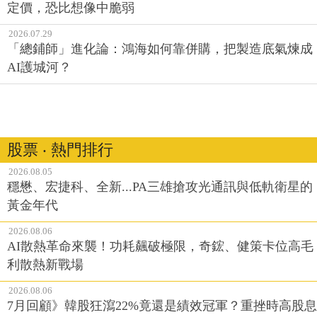
定價，恐比想像中脆弱
2026.07.29
「總鋪師」進化論：鴻海如何靠併購，把製造底氣煉成
AI護城河？
股票 ‧ 熱門排行
2026.08.05
穩懋、宏捷科、全新...PA三雄搶攻光通訊與低軌衛星的
黃金年代
2026.08.06
AI散熱革命來襲！功耗飆破極限，奇鋐、健策卡位高毛
利散熱新戰場
2026.08.06
7月回顧》韓股狂瀉22%竟還是績效冠軍？重挫時高股息