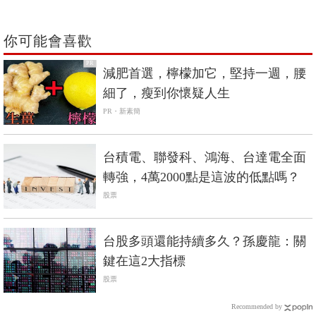
你可能會喜歡
PR
減肥首選，檸檬加它，堅持一週，腰
細了，瘦到你懷疑人生
PR・新素簡
台積電、聯發科、鴻海、台達電全面
轉強，4萬2000點是這波的低點嗎？
股票
台股多頭還能持續多久？孫慶龍：關
鍵在這2大指標
股票
Recommended by