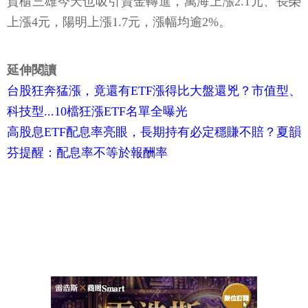
貨櫃三雄今天也吸引資金轉進，萬海上漲2.1元、長榮
上漲4元，陽明上漲1.7元，漲幅均逾2%。
延伸閱讀
台股狂奔猛漲，竟還有ETF漲得比大盤還兇？市值型、
科技型...10檔狂漲ETF名單全曝光
高股息ETF配息率亮眼，長期持有必定穩賺不賠？夏韻
芬提醒：配息率不等於報酬率