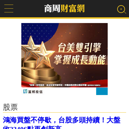
股票
鴻海買盤不停歇，台股多頭持續！大盤