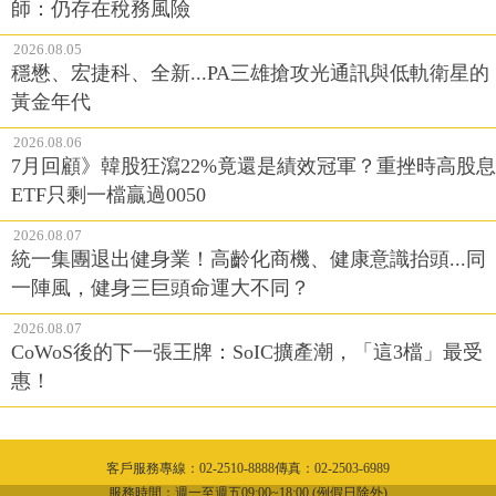
師：仍存在稅務風險
2026.08.05
穩懋、宏捷科、全新...PA三雄搶攻光通訊與低軌衛星的
黃金年代
2026.08.06
7月回顧》韓股狂瀉22%竟還是績效冠軍？重挫時高股息
ETF只剩一檔贏過0050
2026.08.07
統一集團退出健身業！高齡化商機、健康意識抬頭...同
一陣風，健身三巨頭命運大不同？
2026.08.07
CoWoS後的下一張王牌：SoIC擴產潮，「這3檔」最受
惠！
客戶服務專線：02-2510-8888傳真：02-2503-6989
服務時間：週一至週五09:00~18:00 (例假日除外)