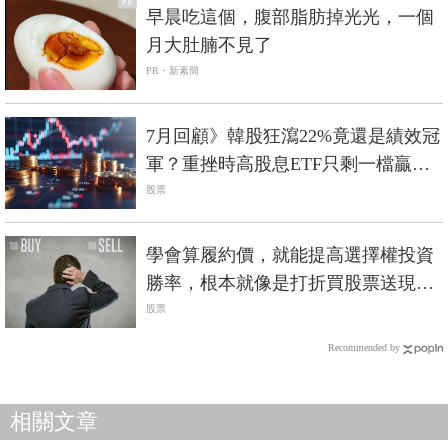
PR
早晨吃這個，腹部脂肪掉光光，一個
月大肚腩不見了
PR・新素簡
7月回顧》韓股狂瀉22%竟還是績效冠
軍？重挫時高股息ETF只剩一檔贏過
0050
股票
學會算履約價，就能提高選擇權投資
勝率，根本就像是打折買股票送現
金！
股票
Recommended by
相關文章