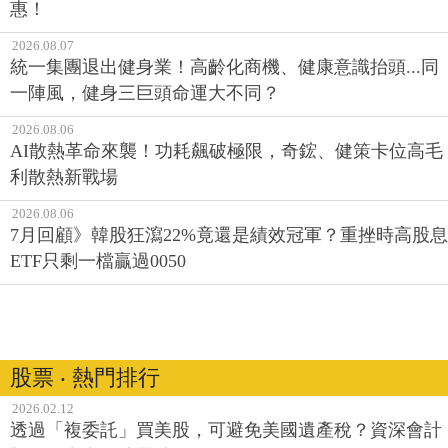
惠！
2026.08.07
統一集團退出健身業！高齡化商機、健康意識抬頭...同
一陣風，健身三巨頭命運大不同？
2026.08.06
AI散熱革命來襲！功耗飆破極限，奇鋐、健策卡位高毛
利散熱新戰場
2026.08.06
7月回顧》韓股狂瀉22%竟還是績效冠軍？重挫時高股息
ETF只剩一檔贏過0050
股票 ‧ 熱門排行
2026.02.12
透過「複委託」買美股，可避免美國遺產稅？資深會計