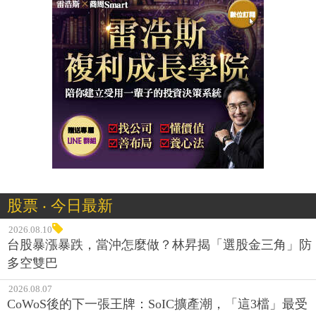
股票 ‧ 今日最新
2026.08.10
台股暴漲暴跌，當沖怎麼做？林昇揭「選股金三角」防
多空雙巴
2026.08.07
CoWoS後的下一張王牌：SoIC擴產潮，「這3檔」最受