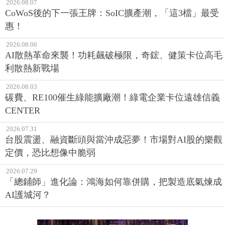
2026.08.07
CoWoS後的下一張王牌：SoIC擴產潮，「這3檔」最受
惠！
2026.08.06
AI散熱革命來襲！功耗飆破極限，奇鋐、健策卡位高毛
利散熱新戰場
2026.08.03
碳費、RE100催生綠能擴廠潮！綠電企業卡位遠雄信義
CENTER
2026.07.31
台股震盪、融資斷頭與當沖成惡夢！市場對AI股的樂觀
定價，恐比想像中脆弱
2026.07.29
「總鋪師」進化論：鴻海如何靠併購，把製造底氣煉成
AI護城河？