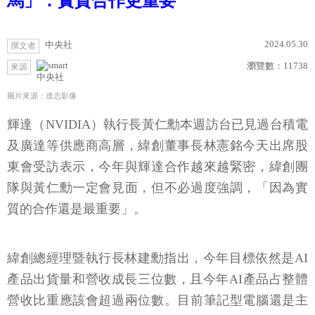
馬」：實質合作更重要
2024.05.30
中央社
撰文者
瀏覽數：
11738
來源
中央社
圖片來源：達志影像
輝達（NVIDIA）執行長黃仁勳本週訪台已見過台積電
及廣達等供應商高層，緯創董事長林憲銘今天出席股
東會受訪表示，今年與輝達合作越來越緊密，緯創團
隊與黃仁勳一定會見面，但不必過度強調，「因為實
質的合作還是最重要」。
緯創總經理暨執行長林建勳指出，今年目標依然是AI
產品出貨量和營收成長三位數，且今年AI產品占整體
營收比重應該會超過兩位數。目前筆記型電腦還是主