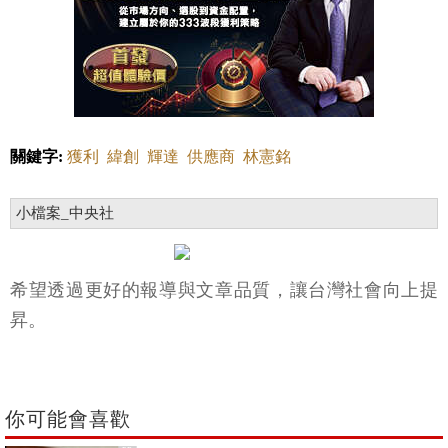
關鍵字:
獲利
緯創
輝達
供應商
林憲銘
小檔案_中央社
希望透過更好的報導與文章品質，讓台灣社會向上提
昇。
你可能會喜歡