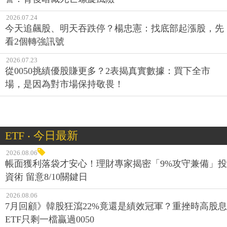
2026.07.24
今天追飆股、明天吞跌停？楊忠憲：找底部起漲股，先
看2個轉強訊號
2026.07.23
從0050挑績優股賺更多？2表揭真實數據：買下全市
場，是因為對市場保持敬畏！
ETF ‧ 今日最新
2026.08.06
帳面獲利落袋才安心！理財專家揭密「9%攻守兼備」投
資術 留意8/10關鍵日
2026.08.06
7月回顧》韓股狂瀉22%竟還是績效冠軍？重挫時高股息
ETF只剩一檔贏過0050