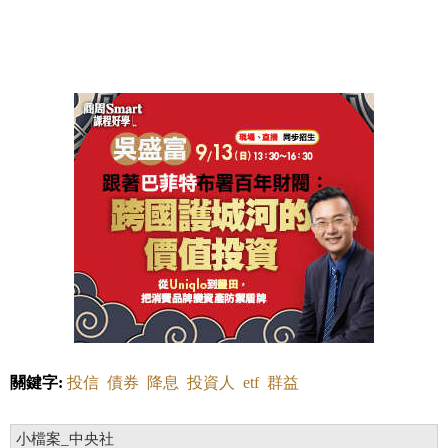
關鍵字:
投信
債券
降息
投資人
etf
群益
小檔案_中央社