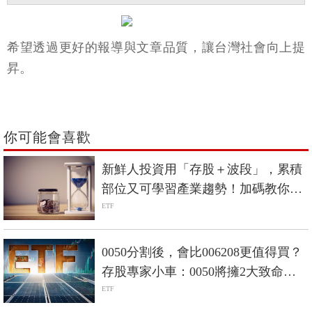
希望透過更好的報導與文章品質，讓台灣社會向上提
昇。
你可能會喜歡
新鮮人投資用「存股＋波段」，累積
部位又可學習產業趨勢！加碼教你用
富人公式穩定儲蓄
ETF
0050分割後，會比006208更值得買？
存股專家小車：0050將擁2大致命優
勢
ETF