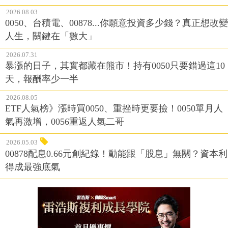
2026.08.03
0050、台積電、00878...你願意投資多少錢？真正想改變
人生，關鍵在「數大」
2026.07.31
暴漲的日子，其實都藏在熊市！持有0050只要錯過這10
天，報酬率少一半
2026.08.05
ETF人氣榜》漲時買0050、重挫時更要撿！0050單月人
氣再激增，0056重返人氣二哥
2026.05.03
00878配息0.66元創紀錄！動能跟「股息」無關？資本利
得成最強底氣