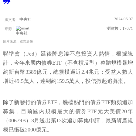
募
2024.05.07
中央社
撰文者
瀏覽數：
17071
來源
中央社
圖片來源：達志影像
聯準會（Fed）延後降息澆不息投資人熱情，根據統
計，今年來國內債券ETF（不含槓反型）整體規模暴增
約新台幣3389億元，總規模逼近2.4兆元；受益人數大
增近49.5萬人，達到約159.5萬人，投信掀起追募潮。
除了新發行的債券ETF，幾檔熱門的債券ETF頻頻追加
募集，目前國內規模最大的債券ETF元大美債20年
（00679B）3月送出第13次追加募集申請，最新資產規
模已衝破2000億元。