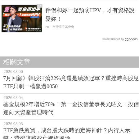
PR
伴侶和妳一起預防HPV，才有資格說
愛妳！
PR・台灣癌症基金會
Recommended by
相關文章
2026.08.06
7月回顧》韓股狂瀉22%竟還是績效冠軍？重挫時高股息
ETF只剩一檔贏過0050
2026.08.04
基金規模2年增近70%！第一金投信董事長尤昭文：投信
迎向大資產管理時代
2026.08.03
ETF愈跌愈買，成台股大跌時的定海神針？內行人示
警：背後暗藏死亡螺旋風險