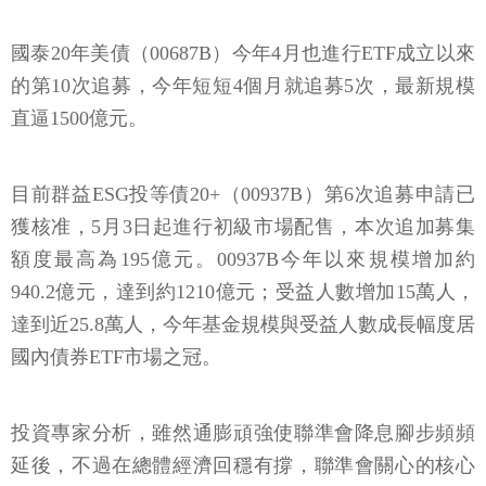
國泰20年美債（00687B）今年4月也進行ETF成立以來
的第10次追募，今年短短4個月就追募5次，最新規模
直逼1500億元。
目前群益ESG投等債20+（00937B）第6次追募申請已
獲核准，5月3日起進行初級市場配售，本次追加募集
額度最高為195億元。00937B今年以來規模增加約
940.2億元，達到約1210億元；受益人數增加15萬人，
達到近25.8萬人，今年基金規模與受益人數成長幅度居
國內債券ETF市場之冠。
投資專家分析，雖然通膨頑強使聯準會降息腳步頻頻
延後，不過在總體經濟回穩有撐，聯準會關心的核心