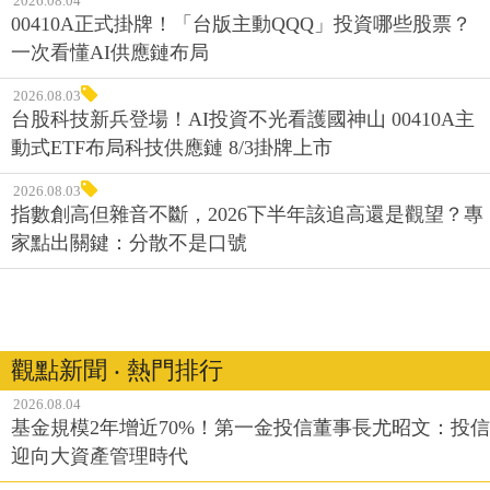
2026.08.04
00410A正式掛牌！「台版主動QQQ」投資哪些股票？
一次看懂AI供應鏈布局
2026.08.03
台股科技新兵登場！AI投資不光看護國神山 00410A主
動式ETF布局科技供應鏈 8/3掛牌上市
2026.08.03
指數創高但雜音不斷，2026下半年該追高還是觀望？專
家點出關鍵：分散不是口號
觀點新聞 ‧ 熱門排行
2026.08.04
基金規模2年增近70%！第一金投信董事長尤昭文：投信
迎向大資產管理時代