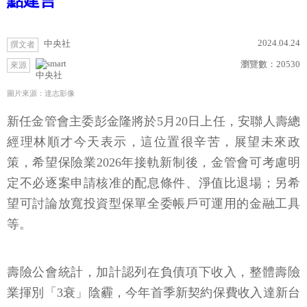
點建言
2024.04.24
中央社
撰文者
瀏覽數：
20530
來源
中央社
圖片來源：達志影像
新任金管會主委彭金隆將於5月20日上任，安聯人壽總
經理林順才今天表示，這位置很辛苦，展望未來政
策，希望保險業2026年接軌新制後，金管會可考慮明
定不必逐案申請核准的配息條件、淨值比退場；另希
望可討論放寬投資型保單全委帳戶可運用的金融工具
等。
壽險公會統計，加計認列在負債項下收入，整體壽險
業揮別「3衰」陰霾，今年首季新契約保費收入達新台