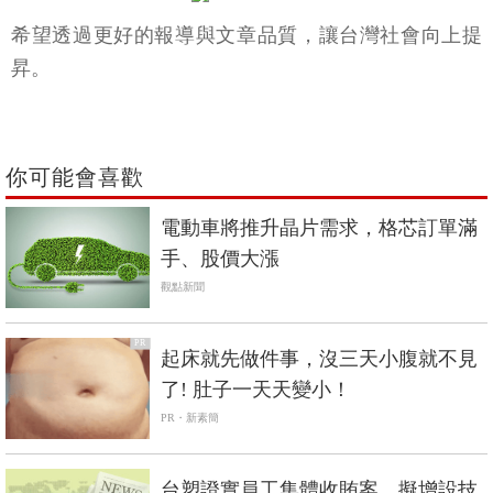
希望透過更好的報導與文章品質，讓台灣社會向上提
昇。
你可能會喜歡
電動車將推升晶片需求，格芯訂單滿
手、股價大漲
觀點新聞
PR
起床就先做件事，沒三天小腹就不見
了! 肚子一天天變小！
PR・新素簡
台塑證實員工集體收賄案，擬增設技