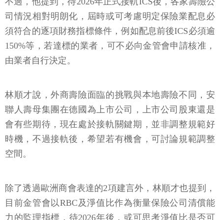
不過，他提到，待2026年正式接軌ICS後，各家壽險公
司情況相對明朗化，屆時或可考慮明定保險業配息必
須符合的逐項財務指標條件，例如配息前後ICS必須逾
150%等，若達標的業者，可不必向金管會申請核准，
由業者自行決定。
林順才說，外商壽險面臨的挑戰與本地壽險不同，安
聯人壽母集團在德國為上市公司，上市公司股東還是
會有些期待，現在處於接軌關鍵期，並非調整規範好
時機，不過接軌後，希望若有機會，可討論規範調整
空間。
除了透過歐洲商會表達的2項建言外，林順才也提到，
目前金管會以RBC及淨值比作為衡量保險公司清償能
力的監理指標，待2026年後，或可思考淨值比是否可