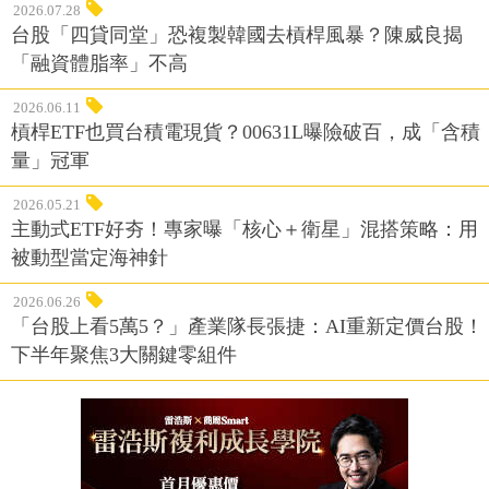
2026.07.28
台股「四貸同堂」恐複製韓國去槓桿風暴？陳威良揭
「融資體脂率」不高
2026.06.11
槓桿ETF也買台積電現貨？00631L曝險破百，成「含積
量」冠軍
2026.05.21
主動式ETF好夯！專家曝「核心＋衛星」混搭策略：用
被動型當定海神針
2026.06.26
「台股上看5萬5？」產業隊長張捷：AI重新定價台股！
下半年聚焦3大關鍵零組件