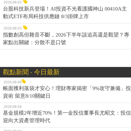
2026.08.03
台股科技新兵登場！AI投資不光看護國神山 00410A主
動式ETF布局科技供應鏈 8/3掛牌上市
2026.08.03
指數創高但雜音不斷，2026下半年該追高還是觀望？專
家點出關鍵：分散不是口號
觀點新聞 ‧ 今日最新
2026.08.06
帳面獲利落袋才安心！理財專家揭密「9%攻守兼備」投
資術 留意8/10關鍵日
2026.08.04
基金規模2年增近70%！第一金投信董事長尤昭文：投信
迎向大資產管理時代