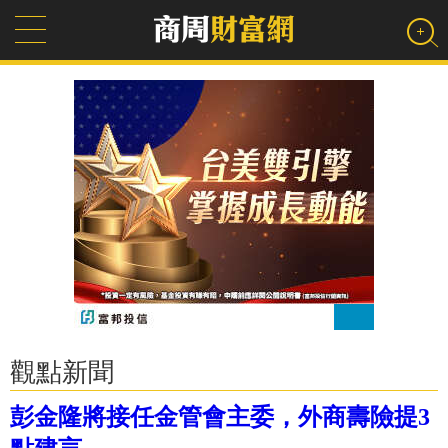
觀點新聞
彭金隆將接任金管會主委，外商壽險提3