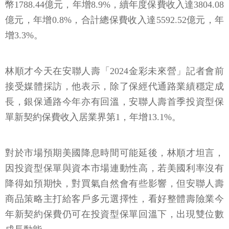
幣1788.44億元，年增8.9%，續年度保費收入達3804.08
億元，年增0.8%，合計總保費收入達5592.52億元，年
增3.3%。
林順才今天在安聯人壽「2024金彩未來營」記者會前
接受媒體採訪，他表示，除了保經代通路業績穩定成
長，銀保通路今年亦有回溫，安聯人壽首季投資型保
單新契約保費收入居業界第1，年增13.1%。
對於市場預期美國降息時間可能延後，林順才坦言，
因投資型保單與資本市場連動性高，若美國利率沒有
降得如預期快，對買氣自然會有些影響，但安聯人壽
商品策略主打給客戶多元選擇性，看好整體壽險業今
年新契約保費仍可在投資型保單回溫下，出現雙位數