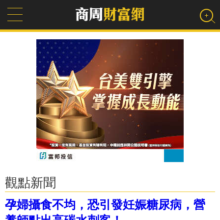
觀點新聞
孕婦攝食不均，恐引發妊娠糖尿病，營