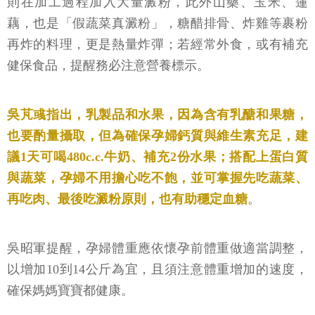
則在加工過程加入大量澱粉，此外山藥、玉米、蓮
藕，也是「假蔬菜真澱粉」，糖醋排骨、炸雞等裹粉
再炸的料理，更是熱量炸彈；若經常外食，或有補充
健保食品，提醒務必注意營養標示。
吳芃彧指出，乳製品和水果，因為含有乳醣和果糖，
也要酌量攝取，但為確保孕婦鈣質與維生素充足，建
議1天可喝480c.c.牛奶、補充2份水果；搭配上蛋白質
與蔬菜，孕婦不用擔心吃不飽，並可掌握先吃蔬菜、
再吃肉、最後吃澱粉原則，也有助穩定血糖
。
吳昭軍提醒，孕婦體重應依懷孕前體重做適當調整，
以增加10到14公斤為宜，且須注意體重增加的速度，
確保媽媽寶寶都健康。