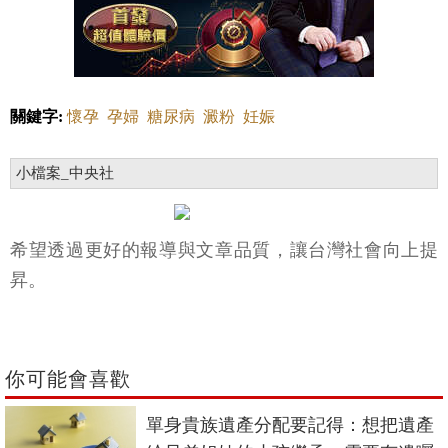
關鍵字:
懷孕
孕婦
糖尿病
澱粉
妊娠
小檔案_中央社
希望透過更好的報導與文章品質，讓台灣社會向上提
昇。
你可能會喜歡
單身貴族遺產分配要記得：想把遺產