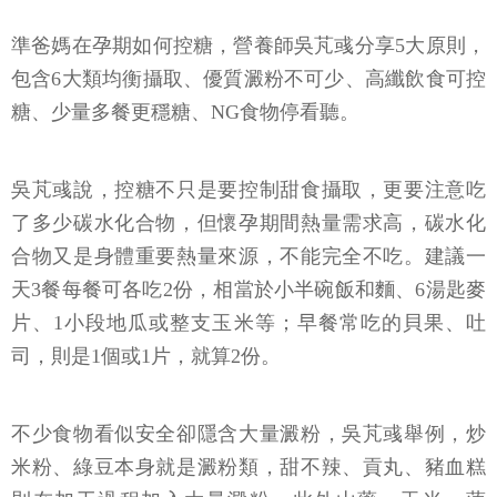
準爸媽在孕期如何控糖，營養師吳芃彧分享5大原則，
包含6大類均衡攝取、優質澱粉不可少、高纖飲食可控
糖、少量多餐更穩糖、NG食物停看聽。
吳芃彧說，控糖不只是要控制甜食攝取，更要注意吃
了多少碳水化合物，但懷孕期間熱量需求高，碳水化
合物又是身體重要熱量來源，不能完全不吃。建議一
天3餐每餐可各吃2份，相當於小半碗飯和麵、6湯匙麥
片、1小段地瓜或整支玉米等；早餐常吃的貝果、吐
司，則是1個或1片，就算2份。
不少食物看似安全卻隱含大量澱粉，吳芃彧舉例，炒
米粉、綠豆本身就是澱粉類，甜不辣、貢丸、豬血糕