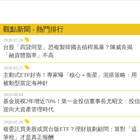
觀點新聞 ‧ 熱門排行
2026.07.28
台股「四貸同堂」恐複製韓國去槓桿風暴？陳威良揭
「融資體脂率」不高
2026.05.21
主動式ETF好夯！專家曝「核心＋衛星」混搭策略：用
被動型當定海神針
2026.08.04
基金規模2年增近70%！第一金投信董事長尤昭文：投信
迎向大資產管理時代
2026.05.29
複委託買美股或買台版ETF？理財規劃顧問：算對「這
筆稅」才是真正報酬