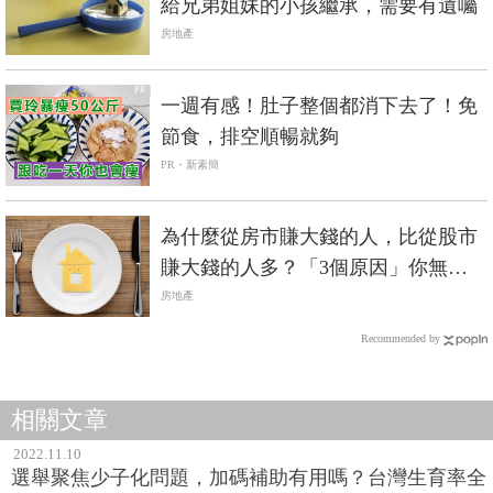
給兄弟姐妹的小孩繼承，需要有遺囑
房地產
PR
一週有感！肚子整個都消下去了！免
節食，排空順暢就夠
PR・新素簡
為什麼從房市賺大錢的人，比從股市
賺大錢的人多？「3個原因」你無法
否認
房地產
Recommended by
相關文章
2022.11.10
選舉聚焦少子化問題，加碼補助有用嗎？台灣生育率全