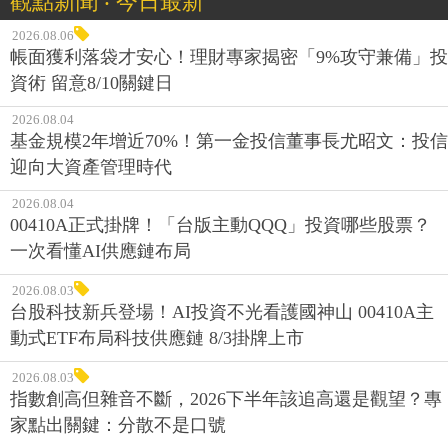
觀點新聞 ‧ 今日最新
2026.08.06
帳面獲利落袋才安心！理財專家揭密「9%攻守兼備」投
資術 留意8/10關鍵日
2026.08.04
基金規模2年增近70%！第一金投信董事長尤昭文：投信
迎向大資產管理時代
2026.08.04
00410A正式掛牌！「台版主動QQQ」投資哪些股票？
一次看懂AI供應鏈布局
2026.08.03
台股科技新兵登場！AI投資不光看護國神山 00410A主
動式ETF布局科技供應鏈 8/3掛牌上市
2026.08.03
指數創高但雜音不斷，2026下半年該追高還是觀望？專
家點出關鍵：分散不是口號