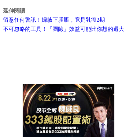
延伸閱讀
留意任何警訊！婦腋下腫脹，竟是乳癌2期
不可忽略的工具！「團險」效益可能比你想的還大