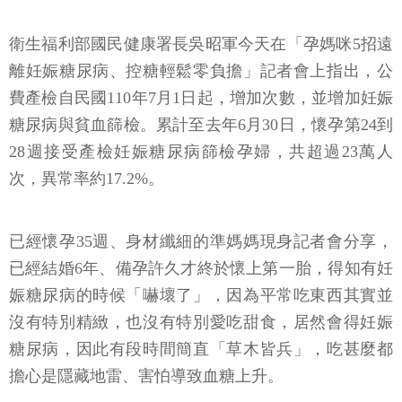
衛生福利部國民健康署長吳昭軍今天在「孕媽咪5招遠
離妊娠糖尿病、控糖輕鬆零負擔」記者會上指出，公
費產檢自民國110年7月1日起，增加次數，並增加妊娠
糖尿病與貧血篩檢。累計至去年6月30日，懷孕第24到
28週接受產檢妊娠糖尿病篩檢孕婦，共超過23萬人
次，異常率約17.2%。
已經懷孕35週、身材纖細的準媽媽現身記者會分享，
已經結婚6年、備孕許久才終於懷上第一胎，得知有妊
娠糖尿病的時候「嚇壞了」，因為平常吃東西其實並
沒有特別精緻，也沒有特別愛吃甜食，居然會得妊娠
糖尿病，因此有段時間簡直「草木皆兵」，吃甚麼都
擔心是隱藏地雷、害怕導致血糖上升。