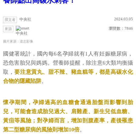
養師點出高碳水刺客！
2024.03.05
中央社
撰文者
瀏覽數：
7846
來源
中央社
圖片來源：達志影像
國健署統計，國內每6名孕婦就有1人有妊娠糖尿病，
恐危害胎兒與媽媽。營養師提醒，除注意6大類均衡攝
取，
要注意貢丸、甜不辣、豬血糕等，都是高碳水化
合物的隱藏陷阱
。
懷孕期間，孕婦過高的血糖會通過胎盤而影響到胎
兒，可能會造成胎兒過大、肩難產、新生兒低血糖、
黃疸等風險；對孕婦而言，增加剖腹產率，產後罹患
第二型糖尿病的風險則增加10倍
。