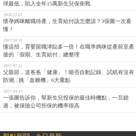
球最低，陷入全年15萬新生兒保衛戰
2020.12.07
懷孕媽咪離職待產，生育給付該怎麼請？3張圖一次看
懂！
2017.10.16
懂這招，育嬰留職津貼多一倍！在職準媽咪從產前至產
後的「假期、生育給付」總整理
2017.07.21
父親節，送爸爸「健康」！能否自動記錄、試紙有沒有
防潮...挑「血糖機」6大重點
2017.04.13
一張圖告訴你，幫新生兒投保的最佳時機點，一旦錯
過，被保險公司拒保的機率很高