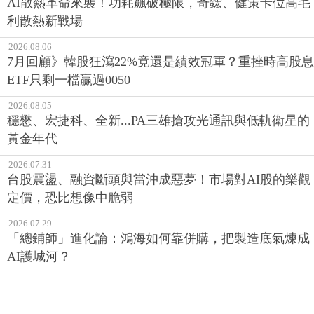
AI散熱革命來襲！功耗飆破極限，奇鋐、健策卡位高毛
利散熱新戰場
2026.08.06
7月回顧》韓股狂瀉22%竟還是績效冠軍？重挫時高股息
ETF只剩一檔贏過0050
2026.08.05
穩懋、宏捷科、全新...PA三雄搶攻光通訊與低軌衛星的
黃金年代
2026.07.31
台股震盪、融資斷頭與當沖成惡夢！市場對AI股的樂觀
定價，恐比想像中脆弱
2026.07.29
「總鋪師」進化論：鴻海如何靠併購，把製造底氣煉成
AI護城河？