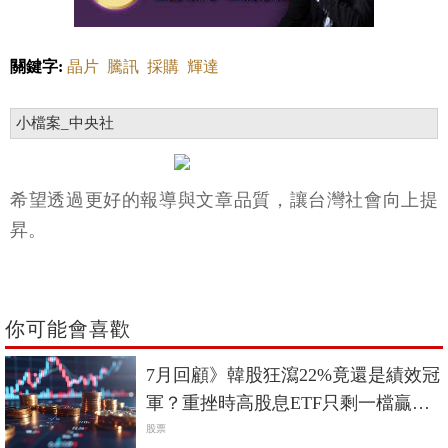
關鍵字:
晶片
騰訊
採購
輝達
小檔案_中央社
希望透過更好的報導與文章品質，讓台灣社會向上提
昇。
你可能會喜歡
7月回顧》韓股狂瀉22%竟還是績效冠
軍？重挫時高股息ETF只剩一檔贏過
0050
股票