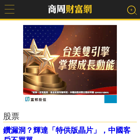
股票
鑽漏洞？輝達「特供版晶片」，中國客