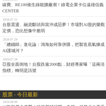
碳費、RE100催生綠能擴廠潮！綠電企業卡位遠雄信義
CENTER
2026.07.31
台股震盪、融資斷頭與當沖成惡夢！市場對AI股的樂觀
定價，恐比想像中脆弱
2026.07.29
「總鋪師」進化論：鴻海如何靠併購，把製造底氣煉成
AI護城河？
2026.07.28
亞股全面倒地！台股跌逾2000點，財經專家曝「這兩項
指標」轉弱是訊號
股票 ‧ 今日最新
2026.08.06