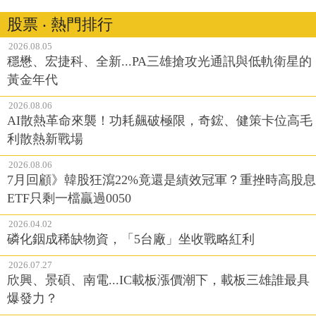
股票 ‧ 熱門排行
2026.08.05
穩懋、宏捷科、全新...PA三雄搶攻光通訊與低軌衛星的
黃金年代
2026.08.06
AI散熱革命來襲！功耗飆破極限，奇鋐、健策卡位高毛
利散熱新戰場
2026.08.06
7月回顧》韓股狂瀉22%竟還是績效冠軍？重挫時高股息
ETF只剩一檔贏過0050
2026.04.02
磷化銦成稀缺物資，「5台廠」坐收戰略紅利
2026.07.27
欣興、景碩、南電...IC載板漲價潮下，載板三雄誰最具
爆發力？