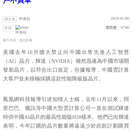
戶不買單
2024.01.08
中央社
撰文者
瀏覽數：
6740
來源
中央社
圖片來源：達志影像
美國去年10月擴大禁止向中國出售先進人工智慧
（AI）晶片，輝達（NVIDIA）雖然迅速為中國市場開
發新晶片，以符合出口規定，但據報導，中國雲計算
大客戶並未積極採購這款性能降級版晶片。
鳳凰網科技報導引述知情人士稱，去年11月以來，阿
里巴巴、騰訊等中國大型雲計算公司一直在測試輝達
特供中國AI晶片的最高性能版H20樣本。他們已向輝達
表明，今年訂購的晶片數量將遠遠少於此前計劃購買