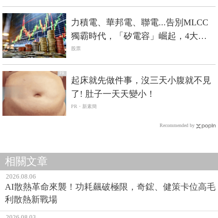
力積電、華邦電、聯電...告別MLCC
獨霸時代，「矽電容」崛起，4大台
廠搶先機
股票
PR
起床就先做件事，沒三天小腹就不見
了! 肚子一天天變小！
PR・新素簡
Recommended by
相關文章
2026.08.06
AI散熱革命來襲！功耗飆破極限，奇鋐、健策卡位高毛
利散熱新戰場
2026.08.03