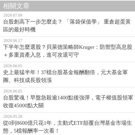
相關文章
2026.07.09
台股創高下一步怎麼走？ 「落袋保值學」 重倉超蛋黃
區的最好時機
2026.06.17
下半年怎麼選股？貝萊德策略師Kruger：防禦型高息股
＋多重資產入息，進可攻退可守
2026.06.05
史上最猛半年！37檔台股基金報酬翻倍，元大基金軍
團、科技成長股領漲
2026.06.05
台股驚魂！早盤急殺逾1400點後強彈，電子權值股領軍
收復45000點大關
2026.05.28
從0到8600億只花1年，主動式ETF顛覆台灣基金市場生
態，5檔報酬率一次看！