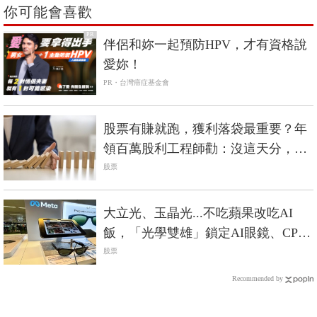
你可能會喜歡
PR
伴侶和妳一起預防HPV，才有資格說
愛妳！
PR・台灣癌症基金會
股票有賺就跑，獲利落袋最重要？年
領百萬股利工程師勸：沒這天分，還
是安穩存股好！
股票
大立光、玉晶光...不吃蘋果改吃AI
飯，「光學雙雄」鎖定AI眼鏡、CPO
啟動第二春
股票
Recommended by