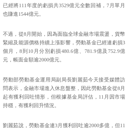
已經將111年度的虧損共3529億元全數回補，7月單月
也賺進1544億元。
不過，從8月開始，因為面臨全球金融市場震盪，貨幣
緊縮及能源價格持續上漲影響，勞動基金已經連虧損3
個月，8到10月分別虧損480.6億、781.9億及752.9億
元，帳面金額逾2000億元。
勞動部勞動基金運用局副局長劉麗茹今天接受媒體訪
問表示，金融市場進入休息盤整，因此勞動基金從8月
起有獲利回吐情形，但根據基金局評估，11月因市場
持穩，有獲利回升情況。
劉麗茹說，勞動基金連3月獲利回吐逾2000多億，但11