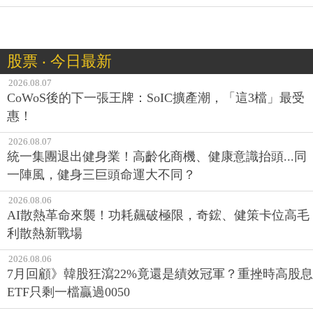
股票 ‧ 今日最新
2026.08.07
CoWoS後的下一張王牌：SoIC擴產潮，「這3檔」最受
惠！
2026.08.07
統一集團退出健身業！高齡化商機、健康意識抬頭...同
一陣風，健身三巨頭命運大不同？
2026.08.06
AI散熱革命來襲！功耗飆破極限，奇鋐、健策卡位高毛
利散熱新戰場
2026.08.06
7月回顧》韓股狂瀉22%竟還是績效冠軍？重挫時高股息
ETF只剩一檔贏過0050