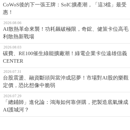
CoWoS後的下一張王牌：SoIC擴產潮，「這3檔」最受
惠！
2026.08.06
AI散熱革命來襲！功耗飆破極限，奇鋐、健策卡位高毛
利散熱新戰場
2026.08.03
碳費、RE100催生綠能擴廠潮！綠電企業卡位遠雄信義
CENTER
2026.07.31
台股震盪、融資斷頭與當沖成惡夢！市場對AI股的樂觀
定價，恐比想像中脆弱
2026.07.29
「總鋪師」進化論：鴻海如何靠併購，把製造底氣煉成
AI護城河？