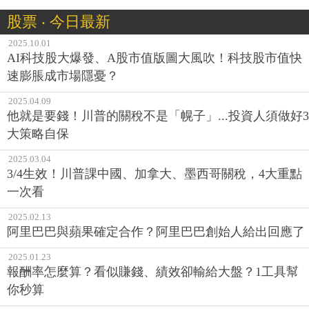
股票 ‧ 今日最新
2025.10.01
AI科技股大爆發、A股市值版圖大風吹！科技股市值快
速膨脹成市場隱憂？
2025.04.09
他就是要錢！川普的關稅不是「幌子」...投資人須做好3
大策略自保
2025.03.04
3/4生效！川普課中國、加拿大、墨西哥關稅，4大重點
一次看
2025.02.13
阿里巴巴與蘋果確定合作？阿里巴巴創始人給出回應了
2025.01.23
報酬率怎麼算？看似賺錢、績效卻輸給大盤？1工具幫
你秒算