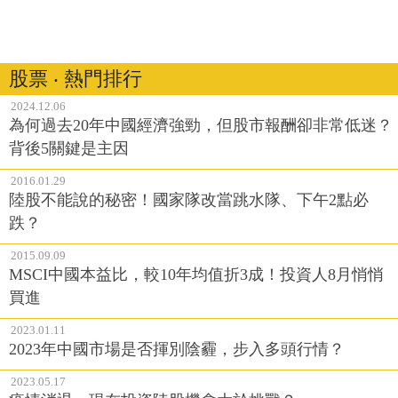
股票 ‧ 熱門排行
2024.12.06
為何過去20年中國經濟強勁，但股市報酬卻非常低迷？
背後5關鍵是主因
2016.01.29
陸股不能說的秘密！國家隊改當跳水隊、下午2點必
跌？
2015.09.09
MSCI中國本益比，較10年均值折3成！投資人8月悄悄
買進
2023.01.11
2023年中國市場是否揮別陰霾，步入多頭行情？
2023.05.17