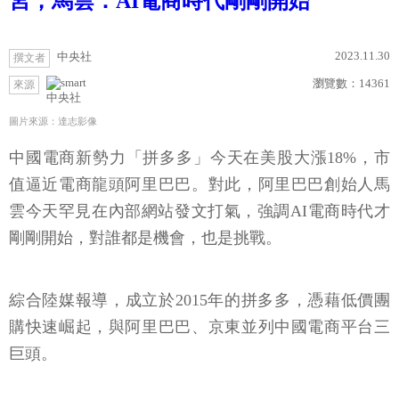
宮，馬雲：AI電商時代剛剛開始
2023.11.30
中央社
撰文者
瀏覽數：
14361
來源
中央社
圖片來源：達志影像
中國電商新勢力「拼多多」今天在美股大漲18%，市
值逼近電商龍頭阿里巴巴。對此，阿里巴巴創始人馬
雲今天罕見在內部網站發文打氣，強調AI電商時代才
剛剛開始，對誰都是機會，也是挑戰。
綜合陸媒報導，成立於2015年的拼多多，憑藉低價團
購快速崛起，與阿里巴巴、京東並列中國電商平台三
巨頭。