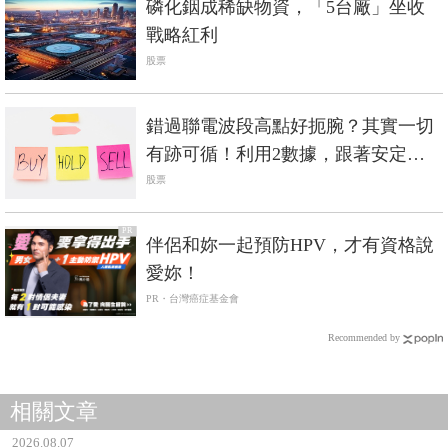
磷化銦成稀缺物資，「5台廠」坐收
戰略紅利
股票
錯過聯電波段高點好扼腕？其實一切
有跡可循！利用2數據，跟著安定買
盤做多勝率大
股票
PR
伴侶和妳一起預防HPV，才有資格說
愛妳！
PR・台灣癌症基金會
Recommended by
相關文章
2026.08.07