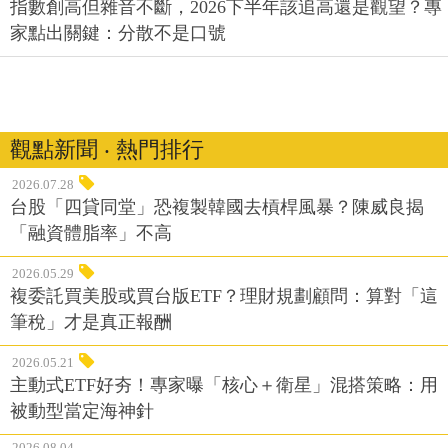
指數創高但雜音不斷，2026下半年該追高還是觀望？專
家點出關鍵：分散不是口號
觀點新聞 ‧ 熱門排行
2026.07.28
台股「四貸同堂」恐複製韓國去槓桿風暴？陳威良揭
「融資體脂率」不高
2026.05.29
複委託買美股或買台版ETF？理財規劃顧問：算對「這
筆稅」才是真正報酬
2026.05.21
主動式ETF好夯！專家曝「核心＋衛星」混搭策略：用
被動型當定海神針
2026.08.04