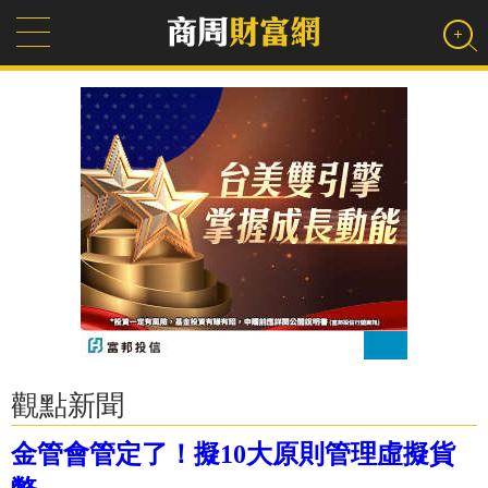
觀點新聞
金管會管定了！擬10大原則管理虛擬貨