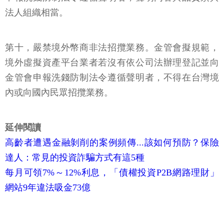
法人組織相當。
第十，嚴禁境外幣商非法招攬業務。金管會擬規範，
境外虛擬資產平台業者若沒有依公司法辦理登記並向
金管會申報洗錢防制法令遵循聲明者，不得在台灣境
內或向國內民眾招攬業務。
延伸閱讀
高齡者遭遇金融剝削的案例頻傳...該如何預防？保險
達人：常見的投資詐騙方式有這5種
每月可領7%～12%利息，「債權投資P2B網路理財」
網站9年違法吸金73億