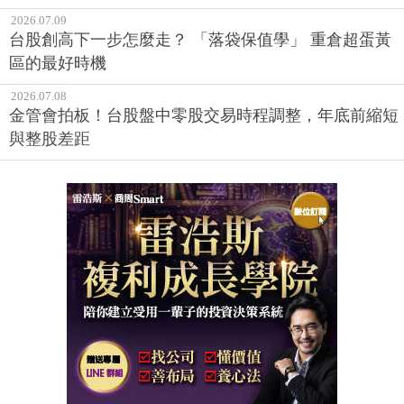
2026.07.09
台股創高下一步怎麼走？ 「落袋保值學」 重倉超蛋黃
區的最好時機
2026.07.08
金管會拍板！台股盤中零股交易時程調整，年底前縮短
與整股差距