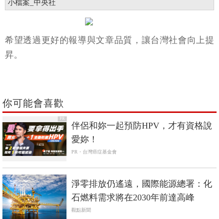
小檔案_中央社
希望透過更好的報導與文章品質，讓台灣社會向上提
昇。
你可能會喜歡
PR
伴侶和妳一起預防HPV，才有資格說
愛妳！
PR・台灣癌症基金會
淨零排放仍遙遠，國際能源總署：化
石燃料需求將在2030年前達高峰
觀點新聞