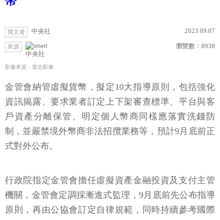
幣
2023.09.07
中央社
撰文者
瀏覽數：
8938
來源
中央社
影像來源：達志影像
金管會納管虛擬貨幣，擬定10大指導原則，包括強化
資訊揭露、要求業者訂定上下架審查標準、平台與客
戶資產分離保管、明定個人幣商同樣應落實洗錢防
制，並嚴禁境外幣商非法招攬業務等，預計9月底前正
式對外公布。
行政院指定金管會擔任虛擬資產金融投資及支付主管
機關，金管會定調採漸進式監理，9月底前先公布指導
原則，再由公協會訂定自律規範，同時持續參考國際