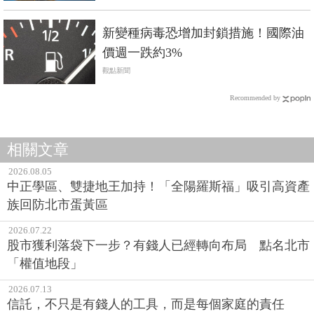
新變種病毒恐增加封鎖措施！國際油
價週一跌約3%
觀點新聞
Recommended by
相關文章
2026.08.05
中正學區、雙捷地王加持！「全陽羅斯福」吸引高資產
族回防北市蛋黃區
2026.07.22
股市獲利落袋下一步？有錢人已經轉向布局 點名北市
「權值地段」
2026.07.13
信託，不只是有錢人的工具，而是每個家庭的責任