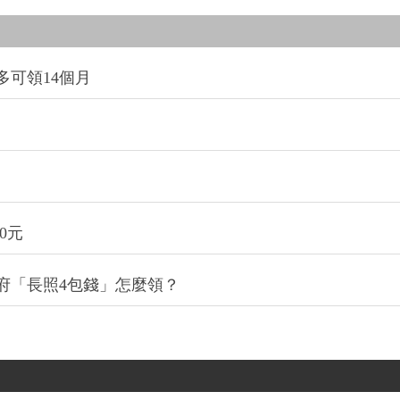
多可領14個月
0元
政府「長照4包錢」怎麼領？