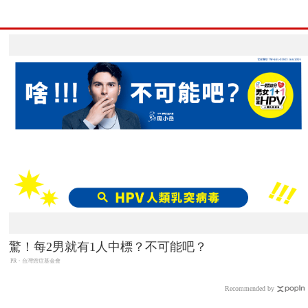
驚！每2男就有1人中標？不可能吧？
PR・台灣癌症基金會
Recommended by