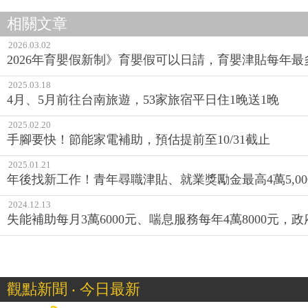
相關文章
2026.03.02
2026年育嬰假新制》育嬰假可以日請，育嬰津貼每年最
2025.03.18
4月、5月前往台南旅遊，53家旅宿平日住1晚送1晚
2025.02.20
手腳要快！節能家電補助，預估提前至10/31截止
2025.01.21
年後找新工作！青年尋職津貼、就業獎勵金最高4萬5,00
2024.12.13
失能補助每月3萬6000元、喘息服務每年4萬8000元，
觀點新聞 ‧ 今日最新