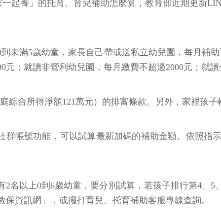
家一起養」的托育、育兒補助怎麼算，教育部近期更新LI
0到未滿5歲幼童，家長自己帶或送私立幼兒園，每月補助育
0元；就讀非營利幼兒園，每月繳費不超過2000元；就讀
家庭綜合所得淨額121萬元）的排富條款。另外，家裡孩子
E社群帳號功能，可以試算最新加碼的補助金額。依照指
有2名以上0到6歲幼童，要分別試算，若孩子排行第4、5
教保資訊網」，或撥打育兒、托育補助客服專線查詢。