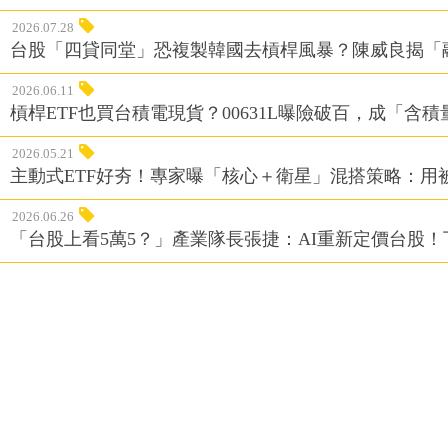
2026.07.28
台股「四貸同堂」恐複製韓國去槓桿風暴？陳威良揭「
2026.06.11
槓桿ETF也買台積電現貨？00631L曝險破百，成「含
2026.05.21
主動式ETF好夯！專家曝「核心＋衛星」混搭策略：用
2026.06.26
「台股上看5萬5？」產業隊長張捷：AI重新定價台股！