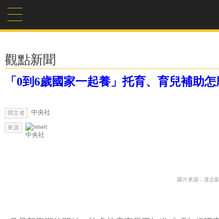
觀點新聞
「0到6歲國家一起養」托育、育兒補助怎
中央社
撰文者
來源
中央社
圖片來源：達志