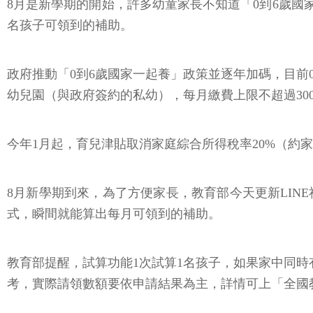
8月是新學期的開始，許多幼童家長不知道「0到6歲國
名孩子可領到的補助。
政府推動「0到6歲國家一起養」政策並逐年加碼，目前
幼兒園（與政府簽約的私幼），每月繳費上限不超過300
今年1月起，育兒津貼取消家庭綜合所得稅率20%（約
8月新學期到來，為了方便家長，教育部今天更新LIN
式，瞬間就能算出每月可領到的補助。
教育部提醒，試算功能1次試算1名孩子，如果家中同時
考，實際請領數額要依申請結果為主，詳情可上「全國