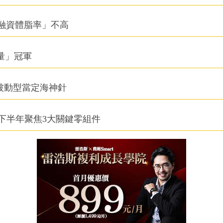
融資體脂率」不高
積量」冠軍
被動型當定海神針
下半年聚焦3大關鍵零組件