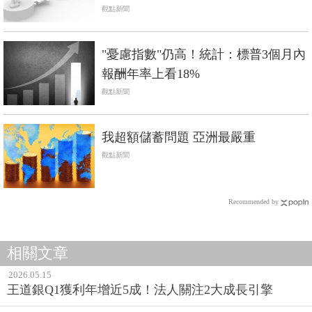
觀點新聞
"憂慮指數"仍高！統計：標普3個月內
報酬年率上看18%
觀點新聞
我超額儲蓄問題 亞洲最嚴重
觀點新聞
Recommended by
相關文章
2026.05.15
王道銀Q1獲利年增近5成！法人關注2大成長引擎