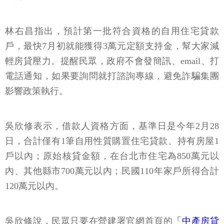
林右昌指出，預計第一批符合資格的自用住宅貸款
戶，最快7月初就能獲得3萬元定額支持金，幫大家減
輕房貸壓力。提醒民眾，政府不會發簡訊、email、打
電話通知，如果要詢問就打諮詢專線，避免詐騙集團
影響政策執行。
吳欣修表示，借款人資格方面，基準日是今年2月28
日，合計僅有1筆自用性質購置住宅貸款、持有房屋1
戶以內；原始核貸金額，在台北市住宅為850萬元以
內、其他縣市700萬元以內；民國110年家戶所得合計
120萬元以內。
吳欣修說，民眾只要在營建署官網首頁的
「中產房貸