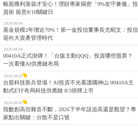
帳面獲利落袋才安心！理財專家揭密「9%攻守兼備」投
資術 留意8/10關鍵日
2026.08.04
基金規模2年增近70%！第一金投信董事長尤昭文：投信
迎向大資產管理時代
2026.08.04
00410A正式掛牌！「台版主動QQQ」投資哪些股票？
一次看懂AI供應鏈布局
2026.08.03
台股科技新兵登場！AI投資不光看護國神山 00410A主
動式ETF布局科技供應鏈 8/3掛牌上市
2026.08.03
指數創高但雜音不斷，2026下半年該追高還是觀望？專
家點出關鍵：分散不是口號