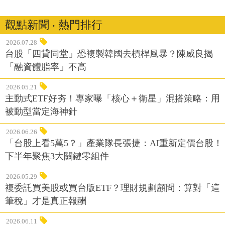
觀點新聞 ‧ 熱門排行
2026.07.28
台股「四貸同堂」恐複製韓國去槓桿風暴？陳威良揭
「融資體脂率」不高
2026.05.21
主動式ETF好夯！專家曝「核心＋衛星」混搭策略：用
被動型當定海神針
2026.06.26
「台股上看5萬5？」產業隊長張捷：AI重新定價台股！
下半年聚焦3大關鍵零組件
2026.05.29
複委託買美股或買台版ETF？理財規劃顧問：算對「這
筆稅」才是真正報酬
2026.06.11