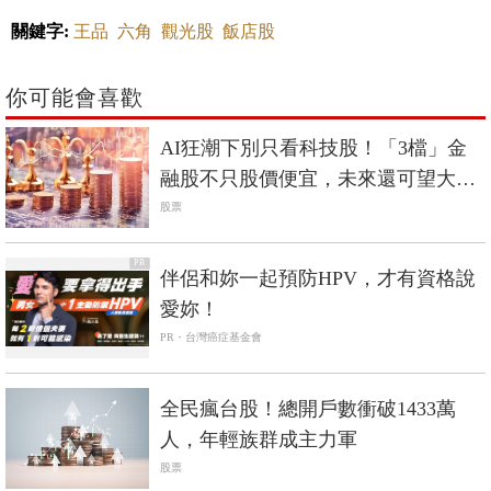
關鍵字:
王品
六角
觀光股
飯店股
你可能會喜歡
AI狂潮下別只看科技股！「3檔」金
融股不只股價便宜，未來還可望大暴
漲？
股票
PR
伴侶和妳一起預防HPV，才有資格說
愛妳！
PR・台灣癌症基金會
全民瘋台股！總開戶數衝破1433萬
人，年輕族群成主力軍
股票