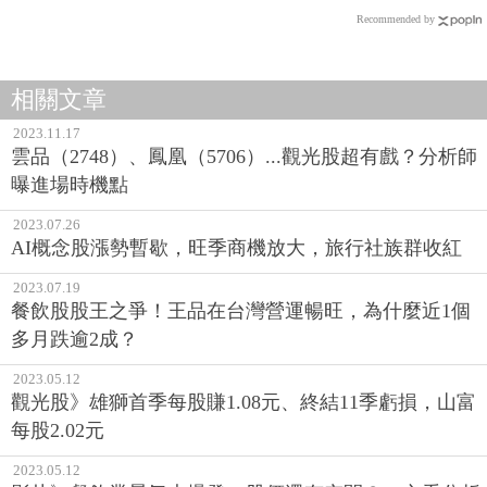
Recommended by
相關文章
2023.11.17
雲品（2748）、鳳凰（5706）...觀光股超有戲？分析師
曝進場時機點
2023.07.26
AI概念股漲勢暫歇，旺季商機放大，旅行社族群收紅
2023.07.19
餐飲股股王之爭！王品在台灣營運暢旺，為什麼近1個
多月跌逾2成？
2023.05.12
觀光股》雄獅首季每股賺1.08元、終結11季虧損，山富
每股2.02元
2023.05.12