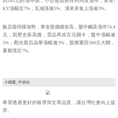
到185元的漲停價，小型股如寶得利同攻漲停；美食-
KY漲幅近7%，瓦城漲逾5%、漢來美食上漲逾3%。
飯店股同樣強勢，寒舍股價續攻高，盤中觸及漲停74.4
元，寫歷史新高價，雲品再攻百元關卡，盤中漲幅逾
5%；觀光股后晶華漲幅逾3%，股價重回300元大關，
夏都漲近7%。
小檔案_中央社
希望透過更好的報導與文章品質，讓台灣社會向上提
昇。