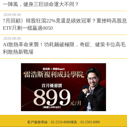
一陣風，健身三巨頭命運大不同？
2026.08.06
7月回顧》韓股狂瀉22%竟還是績效冠軍？重挫時高股息
ETF只剩一檔贏過0050
2026.08.06
AI散熱革命來襲！功耗飆破極限，奇鋐、健策卡位高毛
利散熱新戰場
客戶服務專線：02-2510-8888傳真：02-2503-6989