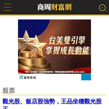
股票
觀光股、飯店股強勢，王品坐穩觀光股