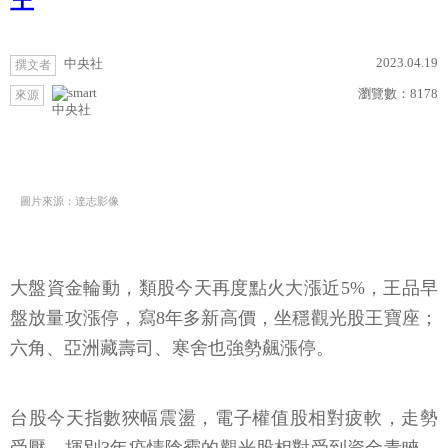
王
2023.04.19
中央社
撰文者
瀏覽數：
8178
來源
中央社
圖片來源：達志影像
大盤資金輪動，類股今天再度點火大漲近5%，王品早
盤放量攻漲停，寫8年多新高價，坐穩觀光股王寶座；
六角、亞洲藏壽司、寒舍也強勢飆漲停。
台股今天指數狹幅震盪，電子權值股相對疲軟，走勢