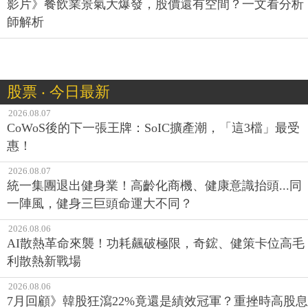
影片》餐飲業景氣大爆發，股價還有空間？一文看分析
師解析
股票 ‧ 今日最新
2026.08.07
CoWoS後的下一張王牌：SoIC擴產潮，「這3檔」最受
惠！
2026.08.07
統一集團退出健身業！高齡化商機、健康意識抬頭...同
一陣風，健身三巨頭命運大不同？
2026.08.06
AI散熱革命來襲！功耗飆破極限，奇鋐、健策卡位高毛
利散熱新戰場
2026.08.06
7月回顧》韓股狂瀉22%竟還是績效冠軍？重挫時高股息