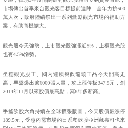
受壓，揮別3年疫情陰霾的觀光股相對受到資金青睞，
市場傳出首季來台觀光客目標提前達陣，全年力拚600
萬人次，政府陸續祭出一系列激勵觀光市場的補助方
案，有助商機擴大。
觀光股今天強勢，上市觀光股強漲近5%，上櫃觀光股
也有4.5%漲勢。
坐穩觀光股王、國內連鎖餐飲龍頭王品今天開高走
高，早盤爆出逾6000張大量，攻上漲停板347.5元，創
2014年11月以來股價最高點，寫8年多新高。
手搖飲股六角持續在全球擴張版圖，今天股價飆漲停
189.5元，受惠內需市場的日系餐飲股亞洲藏壽司也來