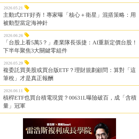
2026.05.21
主動式ETF好夯！專家曝「核心＋衛星」混搭策略：用
被動型當定海神針
2026.06.26
「台股上看5萬5？」產業隊長張捷：AI重新定價台股！
下半年聚焦3大關鍵零組件
2026.05.29
複委託買美股或買台版ETF？理財規劃顧問：算對「這
筆稅」才是真正報酬
2026.06.11
槓桿ETF也買台積電現貨？00631L曝險破百，成「含積
量」冠軍