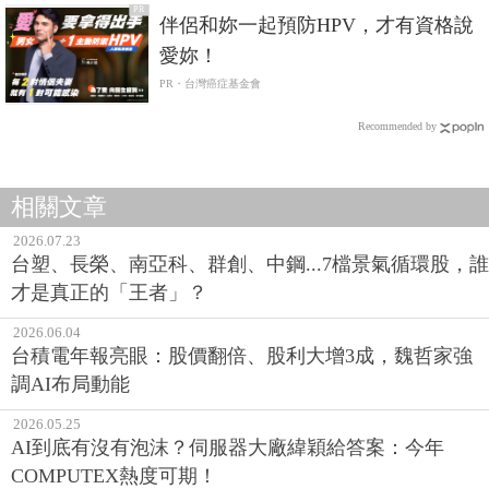
PR
伴侶和妳一起預防HPV，才有資格說
愛妳！
PR・台灣癌症基金會
Recommended by
相關文章
2026.07.23
台塑、長榮、南亞科、群創、中鋼...7檔景氣循環股，誰
才是真正的「王者」？
2026.06.04
台積電年報亮眼：股價翻倍、股利大增3成，魏哲家強
調AI布局動能
2026.05.25
AI到底有沒有泡沫？伺服器大廠緯穎給答案：今年
COMPUTEX熱度可期！