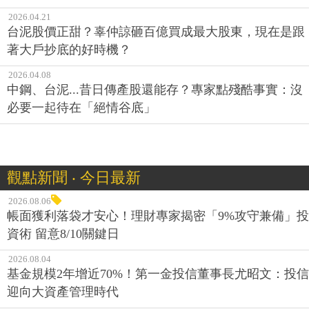
2026.04.21
台泥股價正甜？辜仲諒砸百億買成最大股東，現在是跟
著大戶抄底的好時機？
2026.04.08
中鋼、台泥...昔日傳產股還能存？專家點殘酷事實：沒
必要一起待在「絕情谷底」
觀點新聞 ‧ 今日最新
2026.08.06
帳面獲利落袋才安心！理財專家揭密「9%攻守兼備」投
資術 留意8/10關鍵日
2026.08.04
基金規模2年增近70%！第一金投信董事長尤昭文：投信
迎向大資產管理時代