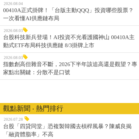
2026.08.04
00410A正式掛牌！「台版主動QQQ」投資哪些股票？
一次看懂AI供應鏈布局
2026.08.03
台股科技新兵登場！AI投資不光看護國神山 00410A主
動式ETF布局科技供應鏈 8/3掛牌上市
2026.08.03
指數創高但雜音不斷，2026下半年該追高還是觀望？專
家點出關鍵：分散不是口號
觀點新聞 ‧ 熱門排行
2026.07.28
台股「四貸同堂」恐複製韓國去槓桿風暴？陳威良揭
「融資體脂率」不高