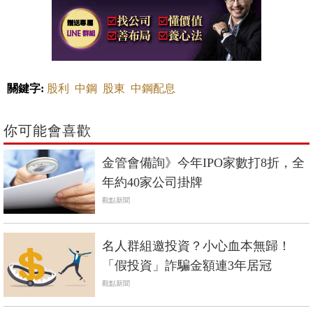
關鍵字:
股利
中鋼
股東
中鋼配息
你可能會喜歡
金管會備詢》今年IPO家數打8折，全
年約40家公司掛牌
觀點新聞
名人群組邀投資？小心血本無歸！
「假投資」詐騙金額連3年居冠
觀點新聞