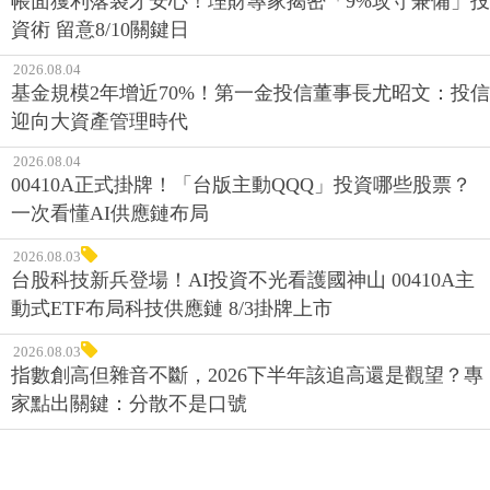
帳面獲利落袋才安心！理財專家揭密「9%攻守兼備」投
資術 留意8/10關鍵日
2026.08.04
基金規模2年增近70%！第一金投信董事長尤昭文：投信
迎向大資產管理時代
2026.08.04
00410A正式掛牌！「台版主動QQQ」投資哪些股票？
一次看懂AI供應鏈布局
2026.08.03
台股科技新兵登場！AI投資不光看護國神山 00410A主
動式ETF布局科技供應鏈 8/3掛牌上市
2026.08.03
指數創高但雜音不斷，2026下半年該追高還是觀望？專
家點出關鍵：分散不是口號