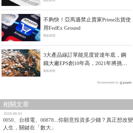
觀點新聞
不夠快！亞馬遜禁止賣家Prime出貨使
用FedEx Ground
觀點新聞
3大產品線訂單能見度皆達年底，鋼
鐵大廠EPS創10年高，2021年將挑戰5
元！
觀點新聞
Recommended by
相關文章
2026.08.03
0050、台積電、00878...你願意投資多少錢？真正想改變
人生，關鍵在「數大」