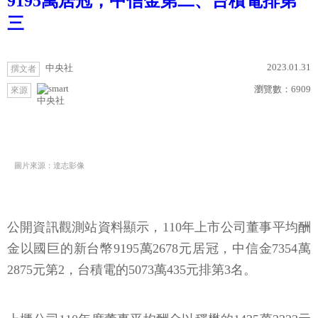
9195萬居冠，中信金第二、台積電排第
三
2023.01.31
中央社
撰文者
瀏覽數：
6909
來源
中央社
圖片來源：達志影像
公開資訊觀測站資料顯示，110年上市公司董事平均酬
金以國巨的新台幣9195萬2678元居冠，中信金7354萬
2875元第2，台積電的5073萬435元排第3名。