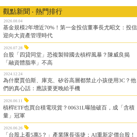
觀點新聞 ‧ 熱門排行
2026.08.04
基金規模2年增近70%！第一金投信董事長尤昭文：投信
迎向大資產管理時代
2026.07.28
台股「四貸同堂」恐複製韓國去槓桿風暴？陳威良揭
「融資體脂率」不高
2024.12.24
為什麼賈伯斯、庫克、矽谷高層都禁止小孩使用3C？他
們的真心話：應該要更晚給手機
2026.06.11
槓桿ETF也買台積電現貨？00631L曝險破百，成「含積
量」冠軍
2026.06.26
「台股上看5萬5？」產業隊長張捷：AI重新定價台股！