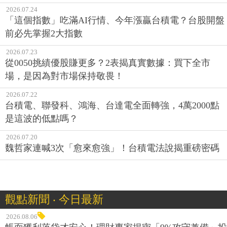
2026.07.24
「這個指數」吃滿AI行情、今年漲贏台積電？台股開盤
前必先掌握2大指數
2026.07.23
從0050挑績優股賺更多？2表揭真實數據：買下全市
場，是因為對市場保持敬畏！
2026.07.22
台積電、聯發科、鴻海、台達電全面轉強，4萬2000點
是這波的低點嗎？
2026.07.20
魏哲家連喊3次「愈來愈強」！台積電法說揭重磅密碼
觀點新聞 ‧ 今日最新
2026.08.06