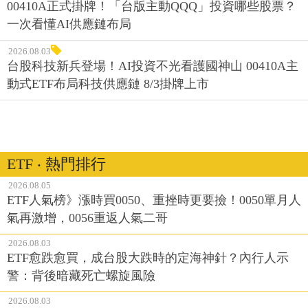
00410A正式掛牌！「台版主動QQQ」投資哪些股票？
一次看懂AI供應鏈布局
2026.08.03
台股科技新兵登場！AI投資不光看護國神山 00410A主
動式ETF布局科技供應鏈 8/3掛牌上市
ETF ‧ 熱門排行
2026.08.05
ETF人氣榜》漲時買0050、重挫時更要撿！0050單月人
氣再激增，0056重返人氣二哥
2026.08.03
ETF愈跌愈買，成台股大跌時的定海神針？內行人示
警：背後暗藏死亡螺旋風險
2026.08.03