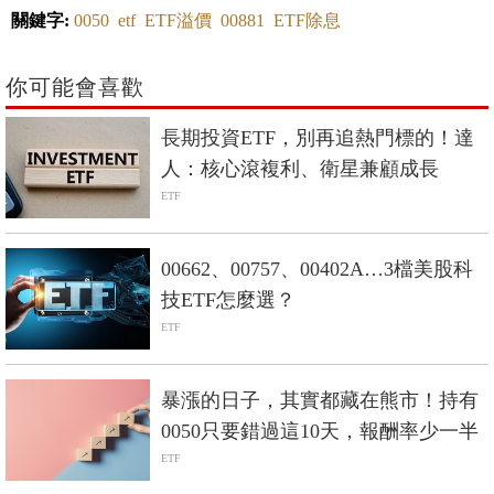
關鍵字:
0050
etf
ETF溢價
00881
ETF除息
你可能會喜歡
長期投資ETF，別再追熱門標的！達
人：核心滾複利、衛星兼顧成長
ETF
00662、00757、00402A…3檔美股科
技ETF怎麼選？
ETF
暴漲的日子，其實都藏在熊市！持有
0050只要錯過這10天，報酬率少一半
ETF