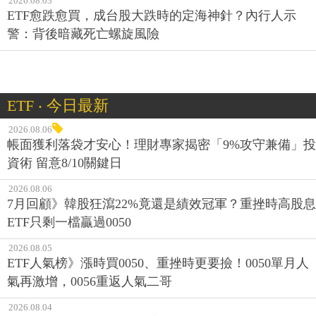
2026.08.03
ETF愈跌愈買，成台股大跌時的定海神針？內行人示
警：背後暗藏死亡螺旋風險
ETF ‧ 今日最新
2026.08.06
帳面獲利落袋才安心！理財專家揭密「9%攻守兼備」投
資術 留意8/10關鍵日
2026.08.06
7月回顧》韓股狂瀉22%竟還是績效冠軍？重挫時高股息
ETF只剩一檔贏過0050
2026.08.05
ETF人氣榜》漲時買0050、重挫時更要撿！0050單月人
氣再激增，0056重返人氣二哥
2026.08.04