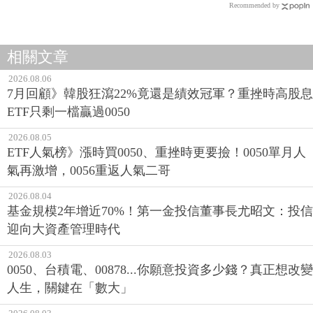
Recommended by
相關文章
2026.08.06
7月回顧》韓股狂瀉22%竟還是績效冠軍？重挫時高股息
ETF只剩一檔贏過0050
2026.08.05
ETF人氣榜》漲時買0050、重挫時更要撿！0050單月人
氣再激增，0056重返人氣二哥
2026.08.04
基金規模2年增近70%！第一金投信董事長尤昭文：投信
迎向大資產管理時代
2026.08.03
0050、台積電、00878...你願意投資多少錢？真正想改變
人生，關鍵在「數大」