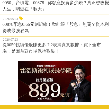
0050、台積電、00878...你願意投資多少錢？真正想改變
人生，關鍵在「數大」
2026.05.03
00878配息0.66元創紀錄！動能跟「股息」無關？資本利
得成最強底氣
2026.07.23
從0050挑績優股賺更多？2表揭真實數據：買下全市
場，是因為對市場保持敬畏！