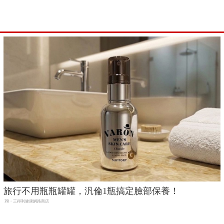
旅行不用瓶瓶罐罐，汎倫1瓶搞定臉部保養！
PR・三得利健康網路商店