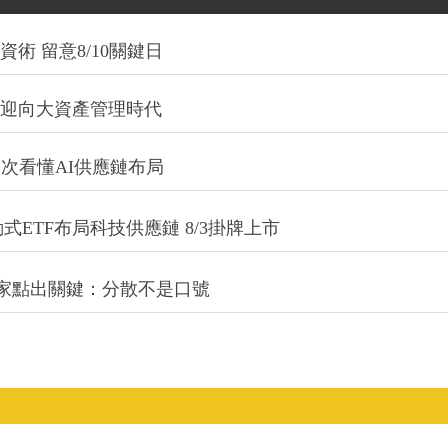
術 留意8/10關鍵日
信迎向大資產管理時代
一次看懂AI供應鏈布局
式ETF布局科技供應鏈 8/3掛牌上市
專家點出關鍵：分散不是口號