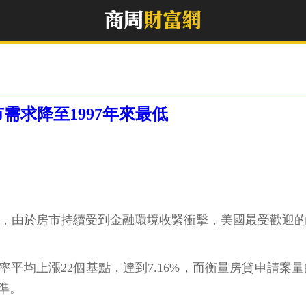
需求降至1997年來最低
，由於房市持續受到金融環境收緊衝擊，美國最受歡迎的住
上漲22個基點，達到7.16%，而衡量房貸申請案量的MBA市場
水準。