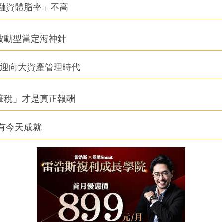
融資體脂率」不高
被動型當定海神針
信迎向大資產管理時代
筆稅」才是真正報酬
有今天成就