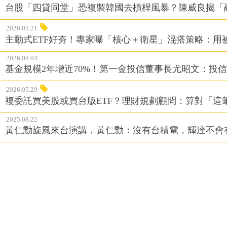
台股「四貸同堂」恐複製韓國去槓桿風暴？陳威良揭「
2026.05.21
主動式ETF好夯！專家曝「核心＋衛星」混搭策略：用
2026.08.04
基金規模2年增近70%！第一金投信董事長尤昭文：投
2026.05.29
複委託買美股或買台版ETF？理財規劃顧問：算對「這
2025.08.22
黃仁勳旋風來台演講，黃仁勳：沒有台積電，輝達不會