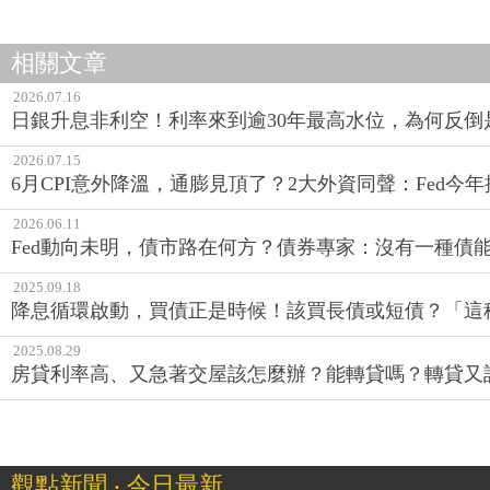
相關文章
2026.07.16
日銀升息非利空！利率來到逾30年最高水位，為何反倒
2026.07.15
6月CPI意外降溫，通膨見頂了？2大外資同聲：Fed
2026.06.11
Fed動向未明，債市路在何方？債券專家：沒有一種債
2025.09.18
降息循環啟動，買債正是時候！該買長債或短債？「這
2025.08.29
房貸利率高、又急著交屋該怎麼辦？能轉貸嗎？轉貸又
觀點新聞 ‧ 今日最新