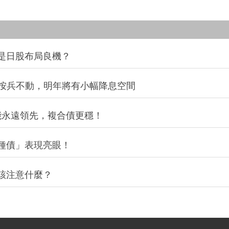
是日股布局良機？
今年按兵不動，明年將有小幅降息空間
能永遠領先，複合債更穩！
種債」表現亮眼！
該注意什麼？