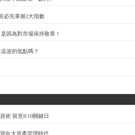
前必先掌握2大指數
，是因為對市場保持敬畏！
是這波的低點嗎？
術 留意8/10關鍵日
信迎向大資產管理時代