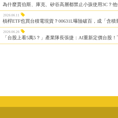
為什麼賈伯斯、庫克、矽谷高層都禁止小孩使用3C？
2026.06.11
槓桿ETF也買台積電現貨？00631L曝險破百，成「含
2026.06.26
「台股上看5萬5？」產業隊長張捷：AI重新定價台股！