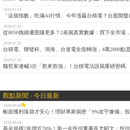
2026.07.24
「這個指數」吃滿AI行情、今年漲贏台積電？台股開盤
2026.07.23
從0050挑績優股賺更多？2表揭真實數據：買下全市場
2026.07.22
台積電、聯發科、鴻海、台達電全面轉強，4萬2000點
2026.07.20
魏哲家連喊3次「愈來愈強」！台積電法說揭重磅密碼
觀點新聞 ‧ 今日最新
2026.08.06
帳面獲利落袋才安心！理財專家揭密「9%攻守兼備」投資
2026.08.04
基金規模2年增近70%！第一金投信董事長尤昭文：投