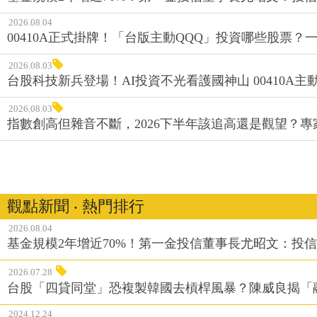
2026.08.04
00410A正式掛牌！「台版主動QQQ」投資哪些股票？
2026.08.03
台股科技新兵登場！AI投資不光看護國神山 00410A主動
2026.08.03
指數創高但雜音不斷，2026下半年該追高還是觀望？
觀點新聞 ‧ 熱門排行
2026.08.04
基金規模2年增近70%！第一金投信董事長尤昭文：投
2026.07.28
台股「四貸同堂」恐複製韓國去槓桿風暴？陳威良揭「
2024.12.24