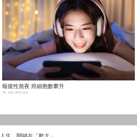
報復性熬夜 癌細胞數攀升
PR・安達人壽 安心抗癌
改變人生，關鍵在「數大」