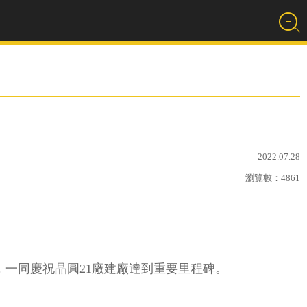
2022.07.28
瀏覽數：
4861
加，一同慶祝晶圓21廠建廠達到重要里程碑。