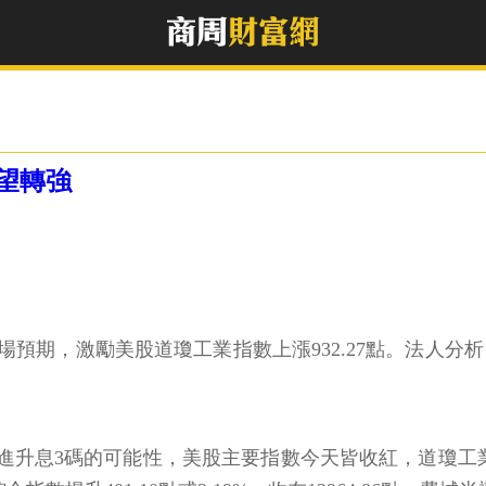
望轉強
場預期，激勵美股道瓊工業指數上漲932.27點。法人
激進升息3碼的可能性，美股主要指數今天皆收紅，道瓊工業指數上漲