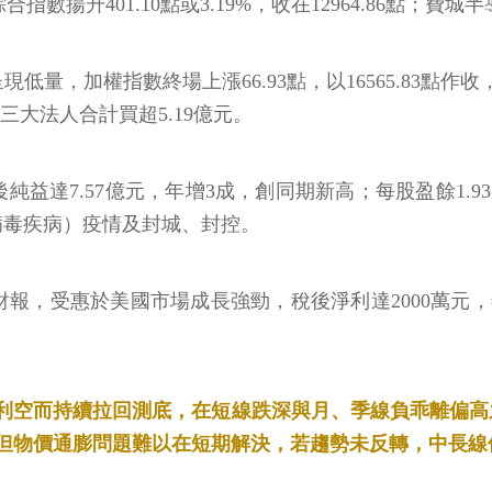
合指數揚升401.10點或3.19%，收在12964.86點；費城半導
，加權指數終場上漲66.93點，以16565.83點作收，漲
；三大法人合計買超5.19億元。
益達7.57億元，年增3成，創同期新高；每股盈餘1.93
冠狀病毒疾病）疫情及封城、封控。
，受惠於美國市場成長強勁，稅後淨利達2000萬元，年
利空而持續拉回測底，在短線跌深與月、季線負乖離偏高
但物價通膨問題難以在短期解決，若趨勢未反轉，中長線