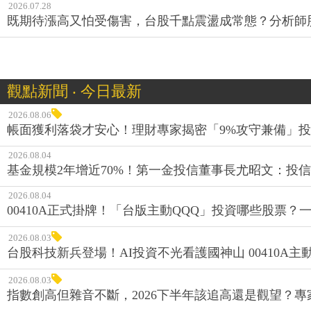
2026.07.28
既期待漲高又怕受傷害，台股千點震盪成常態？分析師
觀點新聞 ‧ 今日最新
2026.08.06
帳面獲利落袋才安心！理財專家揭密「9%攻守兼備」投資
2026.08.04
基金規模2年增近70%！第一金投信董事長尤昭文：投
2026.08.04
00410A正式掛牌！「台版主動QQQ」投資哪些股票？
2026.08.03
台股科技新兵登場！AI投資不光看護國神山 00410A主動
2026.08.03
指數創高但雜音不斷，2026下半年該追高還是觀望？