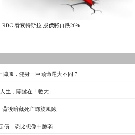
RBC 看衰特斯拉 股價將再跌20%
同一陣風，健身三巨頭命運大不同？
改變人生，關鍵在「數大」
：背後暗藏死亡螺旋風險
定價，恐比想像中脆弱