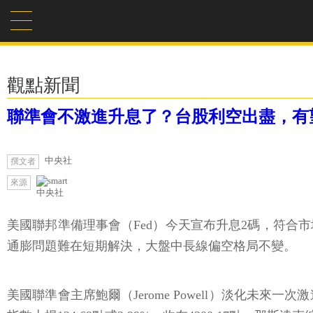
觀點新聞
聯準會不激進升息了？台股利空出盡，有
中央社
撰文者
來源
中央社
美國聯邦準備理事會（Fed）今天宣布升息2碼，符合市
通膨問題難在短期解決，大盤中長線偏空格局不變。
美國聯準會主席鮑爾（Jerome Powell）淡化未來一次