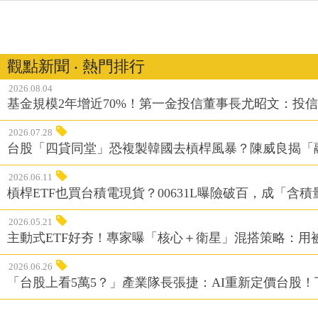
觀點新聞 ‧ 熱門排行
2026.08.04
基金規模2年增近70%！第一金投信董事長尤昭文：投
2026.07.28
台股「四貸同堂」恐複製韓國去槓桿風暴？陳威良揭「
2026.06.11
槓桿ETF也買台積電現貨？00631L曝險破百，成「含
2026.05.21
主動式ETF好夯！專家曝「核心＋衛星」混搭策略：用
2026.06.26
「台股上看5萬5？」產業隊長張捷：AI重新定價台股！