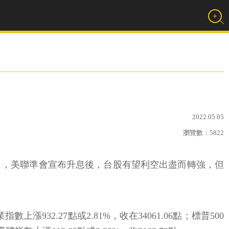
2022.05.05
瀏覽數：
5822
分析 ，美聯準會宣布升息後，台股有望利空出盡而轉強，但
932.27點或2.81%，收在34061.06點；標普500