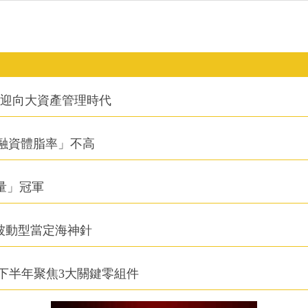
信迎向大資產管理時代
融資體脂率」不高
積量」冠軍
被動型當定海神針
下半年聚焦3大關鍵零組件