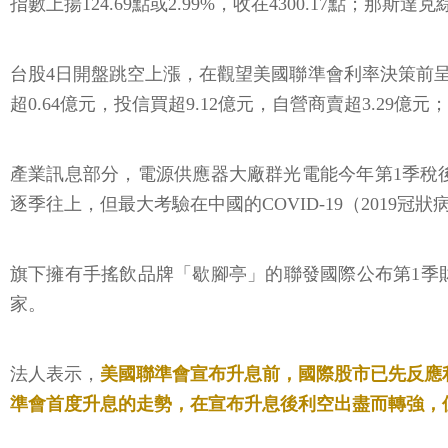
指數上揚124.69點或2.99%，收在4300.17點；那斯達克綜
台股4日開盤跳空上漲，在觀望美國聯準會利率決策前呈現低量
超0.64億元，投信買超9.12億元，自營商賣超3.29億元
產業訊息部分，電源供應器大廠群光電能今年第1季稅後純
逐季往上，但最大考驗在中國的COVID-19（2019
旗下擁有手搖飲品牌「歇腳亭」的聯發國際公布第1季財報
家。
法人表示，
美國聯準會宣布升息前，國際股市已先反應
準會首度升息的走勢，在宣布升息後利空出盡而轉強，