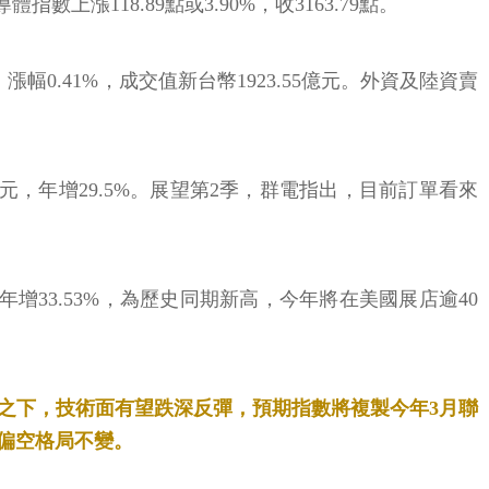
體指數上漲118.89點或3.90%，收3163.79點。
幅0.41%，成交值新台幣1923.55億元。外資及陸資賣
元，年增29.5%。展望第2季，群電指出，目前訂單看來
增33.53%，為歷史同期新高，今年將在美國展店逾40
之下，技術面有望跌深反彈，預期指數將複製今年3月聯
偏空格局不變。