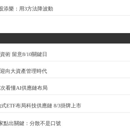
股添樂：用3方法降波動
術 留意8/10關鍵日
信迎向大資產管理時代
一次看懂AI供應鏈布局
式ETF布局科技供應鏈 8/3掛牌上市
專家點出關鍵：分散不是口號