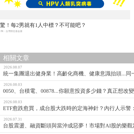
驚！每2男就有1人中標？不可能吧？
PR・台灣癌症基金會
相關文章
2026.08.07
統一集團退出健身業！高齡化商機、健康意識抬頭...
2026.08.03
0050、台積電、00878...你願意投資多少錢？真正想
2026.08.03
ETF愈跌愈買，成台股大跌時的定海神針？內行人示警
2026.07.31
台股震盪、融資斷頭與當沖成惡夢！市場對AI股的樂觀