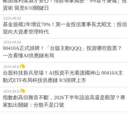
帳面獲利落袋才安心！理財專家揭密「9%攻守兼備」投
資術 留意8/10關鍵日
2026.08.04
基金規模2年增近70%！第一金投信董事長尤昭文：投信
迎向大資產管理時代
2026.08.04
00410A正式掛牌！「台版主動QQQ」投資哪些股票？
一次看懂AI供應鏈布局
2026.08.03
台股科技新兵登場！AI投資不光看護國神山 00410A主
動式ETF布局科技供應鏈 8/3掛牌上市
2026.08.03
指數創高但雜音不斷，2026下半年該追高還是觀望？專
家點出關鍵：分散不是口號