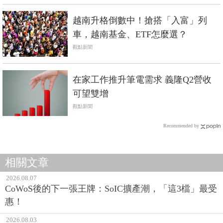
越南升格倒數中！搶搭「入富」列
車，越南基金、ETF怎麼選？
觀點新聞
在家工作推升筆電需求 義隆Q2營收
可望雙增
觀點新聞
Recommended by
相關文章
2026.08.07
CoWoS後的下一張王牌：SoIC擴產潮，「這3檔」最受
惠！
2026.08.03