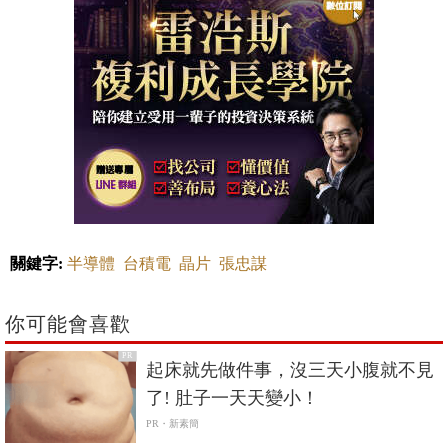
關鍵字:
半導體
台積電
晶片
張忠謀
你可能會喜歡
PR
起床就先做件事，沒三天小腹就不見
了! 肚子一天天變小！
PR・新素簡