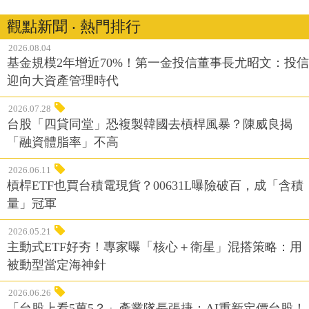
觀點新聞 ‧ 熱門排行
2026.08.04
基金規模2年增近70%！第一金投信董事長尤昭文：投信
迎向大資產管理時代
2026.07.28
台股「四貸同堂」恐複製韓國去槓桿風暴？陳威良揭
「融資體脂率」不高
2026.06.11
槓桿ETF也買台積電現貨？00631L曝險破百，成「含積
量」冠軍
2026.05.21
主動式ETF好夯！專家曝「核心＋衛星」混搭策略：用
被動型當定海神針
2026.06.26
「台股上看5萬5？」產業隊長張捷：AI重新定價台股！