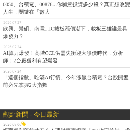
0050、台積電、00878...你願意投資多少錢？真正想改變
人生，關鍵在「數大」
2026.07.27
欣興、景碩、南電...IC載板漲價潮下，載板三雄誰最具
爆發力？
2026.07.24
AI算力爆發！高階CCL供需失衡迎大漲價時代，分析
師：2台廠獲利有望爆發
2026.07.24
「這個指數」吃滿AI行情、今年漲贏台積電？台股開盤
前必先掌握2大指數
觀點新聞 ‧ 今日最新
2026.08.06