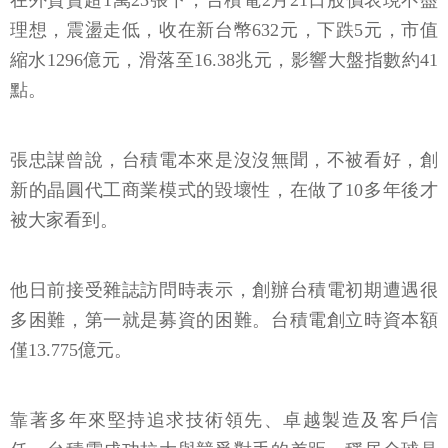
在外資賣超1萬23張下，台積電2月21日股價表現不盡
理想，震盪走低，收在新台幣632元，下跌5元，市值
縮水1296億元，滑落至16.38兆元，影響大盤指數約41
點。
張忠謀曾說，台積電本來是沒沒無聞，不被看好，創
新的晶圓代工商業模式的毀壞性，在做了10多年後才
被大家看到。
他日前接受雜誌訪問時表示，創辦台積電初期遭遇很
多困難，第一就是募資的困難。台積電創立時資本額
僅13.775億元。
靠著多年來堅持追求技術領先、卓越製造及客戶信