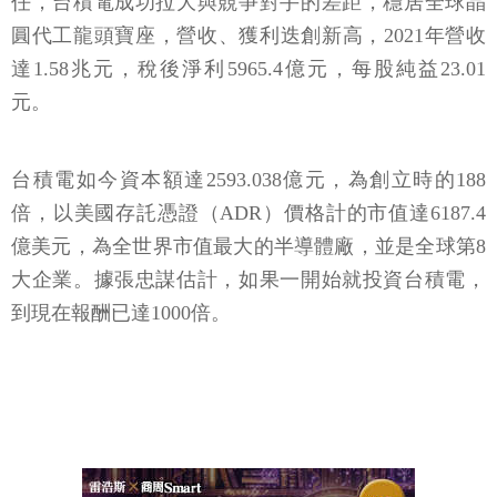
任，台積電成功拉大與競爭對手的差距，穩居全球晶
圓代工龍頭寶座，營收、獲利迭創新高，2021年營收
達1.58兆元，稅後淨利5965.4億元，每股純益23.01
元。
台積電如今資本額達2593.038億元，為創立時的188
倍，以美國存託憑證（ADR）價格計的市值達6187.4
億美元，為全世界市值最大的半導體廠，並是全球第8
大企業。據張忠謀估計，如果一開始就投資台積電，
到現在報酬已達1000倍。