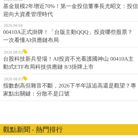
基金規模2年增近70%！第一金投信董事長尤昭文：投信
迎向大資產管理時代
2026.08.04
00410A正式掛牌！「台版主動QQQ」投資哪些股票？
一次看懂AI供應鏈布局
2026.08.03
台股科技新兵登場！AI投資不光看護國神山 00410A主
動式ETF布局科技供應鏈 8/3掛牌上市
2026.08.03
指數創高但雜音不斷，2026下半年該追高還是觀望？專
家點出關鍵：分散不是口號
觀點新聞 ‧ 熱門排行