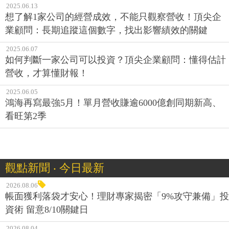
2025.06.13
想了解1家公司的經營成效，不能只觀察營收！頂尖企
業顧問：長期追蹤這個數字，找出影響績效的關鍵
2025.06.07
如何判斷一家公司可以投資？頂尖企業顧問：懂得估計
營收，才算懂財報！
2025.06.05
鴻海再寫最強5月！單月營收賺逾6000億創同期新高、
看旺第2季
觀點新聞 ‧ 今日最新
2026.08.06
帳面獲利落袋才安心！理財專家揭密「9%攻守兼備」投
資術 留意8/10關鍵日
2026.08.04