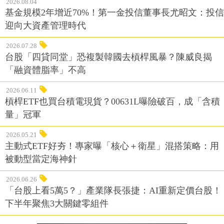
2026.08.04
基金規模2年增近70%！第一金投信董事長尤昭文：投信
迎向大資產管理時代
2026.07.28
台股「四貸同堂」恐複製韓國去槓桿風暴？陳威良揭
「融資體脂率」不高
2026.06.11
槓桿ETF也買台積電現貨？00631L曝險破百，成「含積
量」冠軍
2026.05.21
主動式ETF好夯！專家曝「核心＋衛星」混搭策略：用
被動型當定海神針
2026.06.26
「台股上看5萬5？」產業隊長張捷：AI重新定價台股！
下半年聚焦3大關鍵零組件