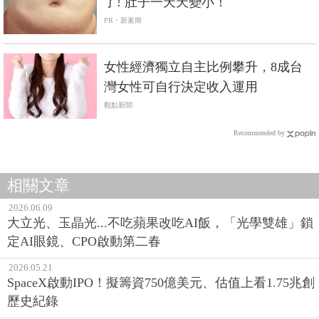
了! 肚子一天天變小！
PR・新素簡
女性經濟獨立自主比例攀升，8成台
灣女性可自行決定收入運用
觀點新聞
Recommended by
相關文章
2026.06.09
大立光、玉晶光...不吃蘋果改吃AI飯，「光學雙雄」鎖
定AI眼鏡、CPO啟動第二春
2026.05.21
SpaceX啟動IPO！擬籌資750億美元、估值上看1.75兆創
歷史紀錄