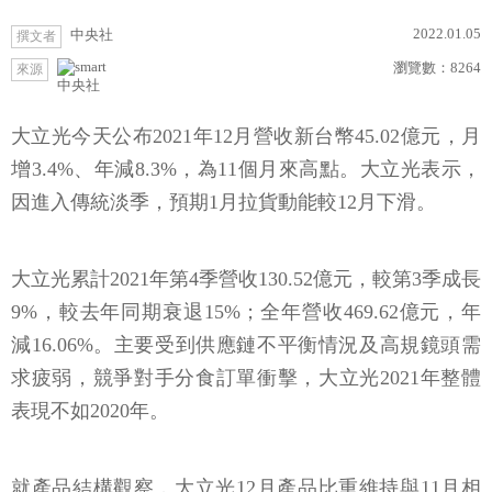
2022.01.05
中央社
撰文者
瀏覽數：
8264
來源
中央社
大立光今天公布2021年12月營收新台幣45.02億元，月
增3.4%、年減8.3%，為11個月來高點。大立光表示，
因進入傳統淡季，預期1月拉貨動能較12月下滑。
大立光累計2021年第4季營收130.52億元，較第3季成長
9%，較去年同期衰退15%；全年營收469.62億元，年
減16.06%。主要受到供應鏈不平衡情況及高規鏡頭需
求疲弱，競爭對手分食訂單衝擊，大立光2021年整體
表現不如2020年。
就產品結構觀察，大立光12月產品比重維持與11月相