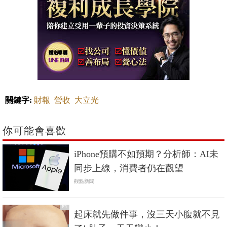
關鍵字:
財報
營收
大立光
你可能會喜歡
iPhone預購不如預期？分析師：AI未
同步上線，消費者仍在觀望
觀點新聞
PR
起床就先做件事，沒三天小腹就不見