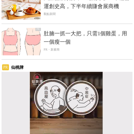
運創史高，下半年續賺會展商機
觀點新聞
PR
肚腩一抓一大把，只需1個雞蛋，用
一個瘦一個
PR・新素簡
仙桃牌
PR