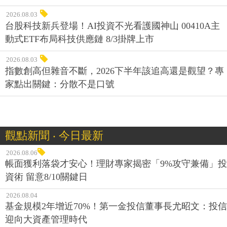
2026.08.03
台股科技新兵登場！AI投資不光看護國神山 00410A主
動式ETF布局科技供應鏈 8/3掛牌上市
2026.08.03
指數創高但雜音不斷，2026下半年該追高還是觀望？專
家點出關鍵：分散不是口號
觀點新聞 ‧ 今日最新
2026.08.06
帳面獲利落袋才安心！理財專家揭密「9%攻守兼備」投
資術 留意8/10關鍵日
2026.08.04
基金規模2年增近70%！第一金投信董事長尤昭文：投信
迎向大資產管理時代