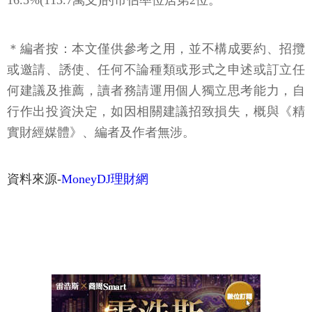
16.5%(113.7萬支)的市佔率位居第2位。
＊編者按：本文僅供參考之用，並不構成要約、招攬
或邀請、誘使、任何不論種類或形式之申述或訂立任
何建議及推薦，讀者務請運用個人獨立思考能力，自
行作出投資決定，如因相關建議招致損失，概與《精
實財經媒體》、編者及作者無涉。
資料來源-
MoneyDJ理財網