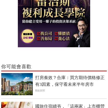
你可能會喜歡
打房奏效？合庫：買方期待價格修正
有3因素，保守看未來半年房市
觀點新聞
國旅住宿續夯，「這兩家」上市櫃營