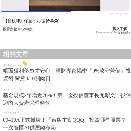
ads by popIn
【仙桃牌】保血平丸(去羚羊角)
深入了解
觀看次數 47,240次
Recommended by
相關文章
2026.08.06
帳面獲利落袋才安心！理財專家揭密「9%攻守兼備」投
資術 留意8/10關鍵日
2026.08.04
基金規模2年增近70%！第一金投信董事長尤昭文：投信
迎向大資產管理時代
2026.08.04
00410A正式掛牌！「台版主動QQQ」投資哪些股票？
一次看懂AI供應鏈布局