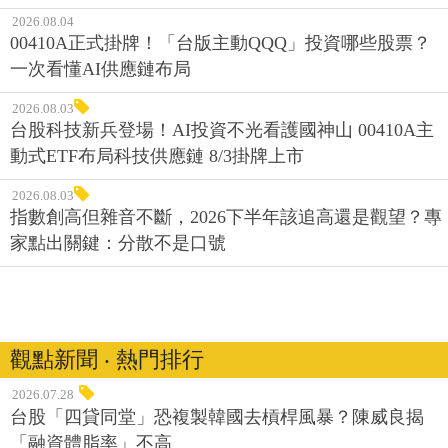
2026.08.04
00410A正式掛牌！「台版主動QQQ」投資哪些股票？
一次看懂AI供應鏈布局
2026.08.03
台股科技新兵登場！AI投資不光看護國神山 00410A主
動式ETF布局科技供應鏈 8/3掛牌上市
2026.08.03
指數創高但雜音不斷，2026下半年該追高還是觀望？專
家點出關鍵：分散不是口號
觀點新聞 ‧ 熱門排行
2026.07.28
台股「四貸同堂」恐複製韓國去槓桿風暴？陳威良揭
「融資體脂率」不高