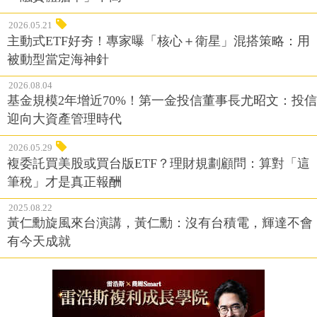
2026.05.21
主動式ETF好夯！專家曝「核心＋衛星」混搭策略：用
被動型當定海神針
2026.08.04
基金規模2年增近70%！第一金投信董事長尤昭文：投信
迎向大資產管理時代
2026.05.29
複委託買美股或買台版ETF？理財規劃顧問：算對「這
筆稅」才是真正報酬
2025.08.22
黃仁勳旋風來台演講，黃仁勳：沒有台積電，輝達不會
有今天成就