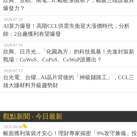
欣興、景碩、南電...IC載板漲價潮下，載板三雄誰最具
爆發力？
2026.07.24
AI算力爆發！高階CCL供需失衡迎大漲價時代，分析
師：2台廠獲利有望爆發
2026.07.16
欣興、日月光...「化圓為方」的科技風暴！先進封裝新
戰場：CoWoS、CoPoS、CoWoP誰勝出？
2026.07.15
台光電、台燿...AI晶片背後的「神級鋪路工」，CCL三
雄大賺材料升級趨勢財
觀點新聞 ‧ 今日最新
2026.08.06
帳面獲利落袋才安心！理財專家揭密「9%攻守兼備」投