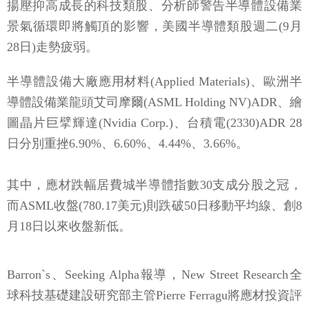
揚壓抑高成長的科技類股、分析師警告半導體設備業
景氣循環即將觸頂的影響，美國半導體類股週二(9月
28日)走勢疲弱。
半導體設備大廠應用材料(Applied Materials)、歐洲半
導體設備業龍頭艾司摩爾(ASML Holding NV)ADR、繪
圖晶片巨擘輝達(Nvidia Corp.)、台積電(2330)ADR 28
日分別重挫6.90%、6.60%、4.44%、3.66%。
其中，應材跌幅居費城半導體指數30支成分股之冠，
而ASML收盤(780.17美元)則跌破50日移動平均線、創8
月18日以來收盤新低。
Barron`s、Seeking Alpha報導，New Street Research全
球科技基礎建設研究部主管Pierre Ferragu將應材投資評