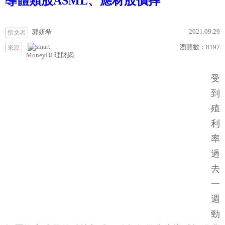
導體類股ASML、應材股價摔
2021.09.29
郭妍希
撰文者
瀏覽數：
8197
來源
MoneyDJ 理財網
受
到
殖
利
率
過
去
一
週
勁