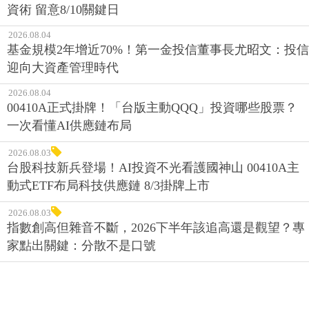
資術 留意8/10關鍵日
2026.08.04
基金規模2年增近70%！第一金投信董事長尤昭文：投信
迎向大資產管理時代
2026.08.04
00410A正式掛牌！「台版主動QQQ」投資哪些股票？
一次看懂AI供應鏈布局
2026.08.03
台股科技新兵登場！AI投資不光看護國神山 00410A主
動式ETF布局科技供應鏈 8/3掛牌上市
2026.08.03
指數創高但雜音不斷，2026下半年該追高還是觀望？專
家點出關鍵：分散不是口號