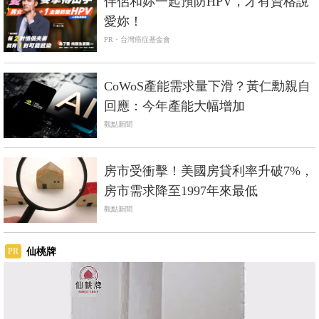
伴侶和妳一起預防HPV，才有資格說
愛妳！
PR・台灣癌症基金會
CoWoS產能需求量下滑？黃仁勳親自
回應：今年產能大幅增加
觀點新聞
房市受衝擊！美國房貸利率升破7%，
房市需求降至1997年來最低
觀點新聞
仙桃牌
PR