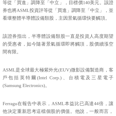
等從「買進」調降至「中立」，目標價140美元。該證
券也將ASML投資評等從「買進」調降至「中立」，並
看壞整體半導體設備類股，主因景氣循環快要觸頂。
該證券指出，半導體設備類股一直是投資人高度期望
的受惠者，如今隨著景氣循環即將觸頂，股價續漲空
間有限。
ASML是全球最大極紫外光(EUV)微影設備製造商，客
戶包括英特爾(Intel Corp.)、台積電及三星電子
(Samsung Electronics)。
Ferragu在報告中表示，ASML本益比已高達44倍，讓
他決定重新思考這檔個股的價值。他說，一般而言，