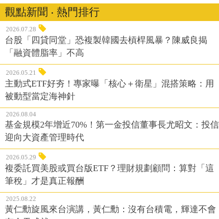
觀點新聞 ‧ 熱門排行
2026.07.28
台股「四貸同堂」恐複製韓國去槓桿風暴？陳威良揭
「融資體脂率」不高
2026.05.21
主動式ETF好夯！專家曝「核心＋衛星」混搭策略：用
被動型當定海神針
2026.08.04
基金規模2年增近70%！第一金投信董事長尤昭文：投信
迎向大資產管理時代
2026.05.29
複委託買美股或買台版ETF？理財規劃顧問：算對「這
筆稅」才是真正報酬
2025.08.22
黃仁勳旋風來台演講，黃仁勳：沒有台積電，輝達不會