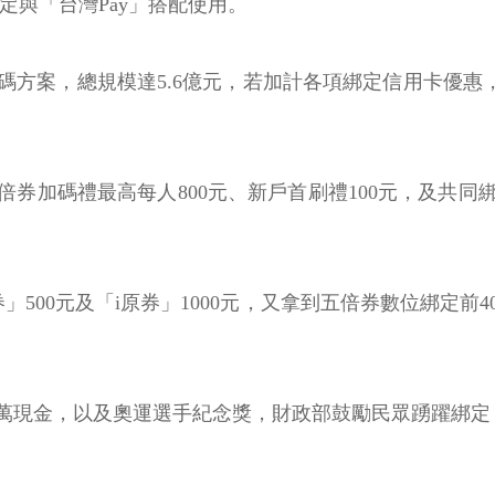
定與「台灣Pay」搭配使用。
案，總規模達5.6億元，若加計各項綁定信用卡優惠，規
券加碼禮最高每人800元、新戶首刷禮100元，及共同綁
500元及「i原券」1000元，又拿到五倍券數位綁定前
萬現金，以及奧運選手紀念獎，財政部鼓勵民眾踴躍綁定「