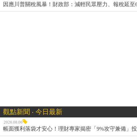
因應川普關稅風暴！財政部：減輕民眾壓力、報稅延至
觀點新聞 ‧ 今日最新
2026.08.06
帳面獲利落袋才安心！理財專家揭密「9%攻守兼備」投資