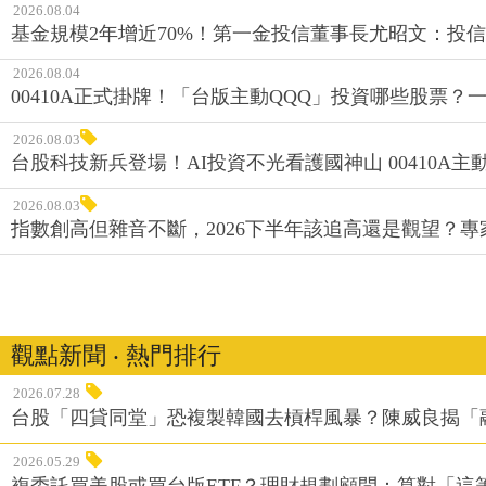
2026.08.04
基金規模2年增近70%！第一金投信董事長尤昭文：投
2026.08.04
00410A正式掛牌！「台版主動QQQ」投資哪些股票？
2026.08.03
台股科技新兵登場！AI投資不光看護國神山 00410A主動
2026.08.03
指數創高但雜音不斷，2026下半年該追高還是觀望？
觀點新聞 ‧ 熱門排行
2026.07.28
台股「四貸同堂」恐複製韓國去槓桿風暴？陳威良揭「
2026.05.29
複委託買美股或買台版ETF？理財規劃顧問：算對「這