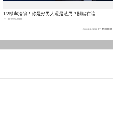
1/2機率淪陷！你是好男人還是渣男？關鍵在這
PR・台灣癌症基金會
Recommended by