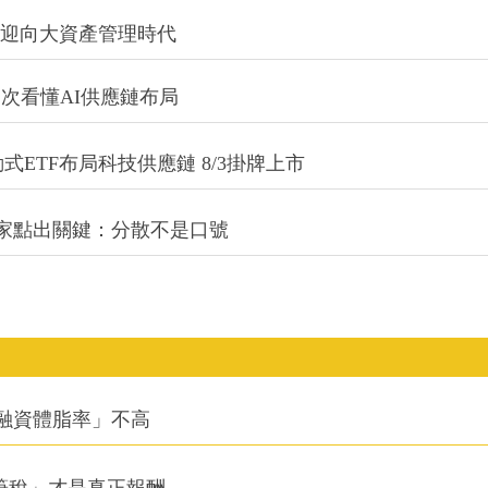
信迎向大資產管理時代
一次看懂AI供應鏈布局
式ETF布局科技供應鏈 8/3掛牌上市
專家點出關鍵：分散不是口號
融資體脂率」不高
筆稅」才是真正報酬