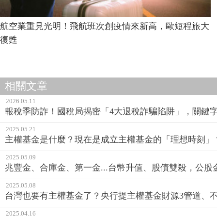
航空業重見光明！飛航班次創疫情來新高，歐短程旅大
復甦
相關文章
2026.05.11
報稅季防詐！國稅局揭密「4大退稅詐騙陷阱」，關鍵
2025.05.21
主權基金是什麼？現在是成立主權基金的「理想時刻」
2025.05.09
兆豐金、合庫金、第一金...台幣升值、股債雙殺，公股
2025.05.08
台灣也要有主權基金了？央行提主權基金財源3管道、
2025.04.16