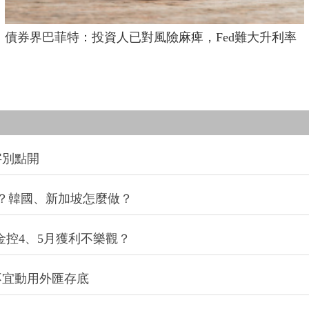
債券界巴菲特：投資人已對風險麻痺，Fed難大升利率
字別點開
？韓國、新加坡怎麼做？
金控4、5月獲利不樂觀？
不宜動用外匯存底