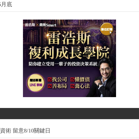
6月底
術 留意8/10關鍵日