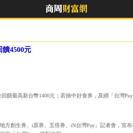
饋4500元
回饋最高新台幣1400元；若抽中好食券，及綁「台灣P
方創生券、i原券、五倍券、iN台灣Pay」記者會，宣