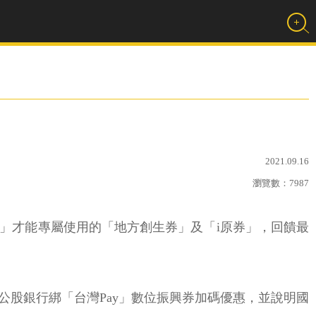
2021.09.16
瀏覽數：
7987
ay」才能專屬使用的「地方創生券」及「i原券」，回饋最
布公股銀行綁「台灣Pay」數位振興券加碼優惠，並說明國