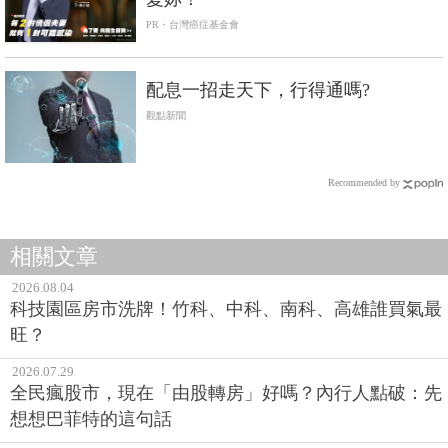
PR・台灣癌症基金會
配息一招走天下，行得通嗎?
觀點新聞
Recommended by
相關文章
2026.08.04
科技園區房市洗牌！竹科、中科、南科、高雄誰買氣最
旺？
2026.07.29
全民瘋股市，現在「由股轉房」好嗎？內行人點破：先
想想巴菲特的這句話