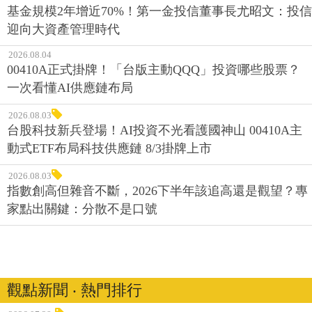
基金規模2年增近70%！第一金投信董事長尤昭文：投信
迎向大資產管理時代
2026.08.04
00410A正式掛牌！「台版主動QQQ」投資哪些股票？
一次看懂AI供應鏈布局
2026.08.03
台股科技新兵登場！AI投資不光看護國神山 00410A主
動式ETF布局科技供應鏈 8/3掛牌上市
2026.08.03
指數創高但雜音不斷，2026下半年該追高還是觀望？專
家點出關鍵：分散不是口號
觀點新聞 ‧ 熱門排行