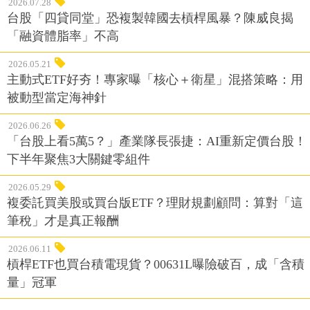
2026.07.28
台股「四貸同堂」恐複製韓國去槓桿風暴？陳威良揭
「融資體脂率」不高
2026.05.21
主動式ETF好夯！專家曝「核心＋衛星」混搭策略：用
被動型當定海神針
2026.06.26
「台股上看5萬5？」產業隊長張捷：AI重新定價台股！
下半年聚焦3大關鍵零組件
2026.05.29
複委託買美股或買台版ETF？理財規劃顧問：算對「這
筆稅」才是真正報酬
2026.06.11
槓桿ETF也買台積電現貨？00631L曝險破百，成「含積
量」冠軍