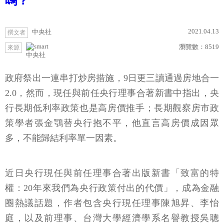
嗎？
2021.04.13
中央社
撰文者
瀏覽數：
8519
來源
中央社
政府祭出一連串打炒房措施，9日更三讀通過房地合一
2.0，然而，現任與前任央行理事合著新書中指出，央
行長期低利率政策也是高房價推手；長期觀察房市政
策學者張金鶚替央行抱不平，他直言高房價成因眾
多，不能歸結利率單一因素。
近日央行現任與前任理事合著出版新書「致富的特
權：20年來我們為央行政策付出的代價」，成為金融
圈熱議話題，作者包含央行現任理事陳旭昇、李怡
庭，以及前理事、台灣大學經濟學系名譽教授吳聰