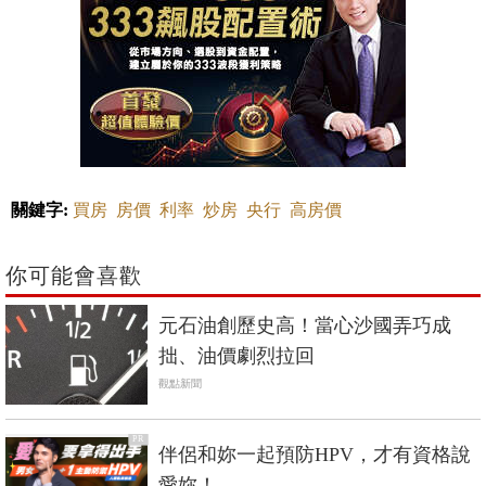
關鍵字:
買房
房價
利率
炒房
央行
高房價
你可能會喜歡
元石油創歷史高！當心沙國弄巧成
拙、油價劇烈拉回
觀點新聞
PR
伴侶和妳一起預防HPV，才有資格說
愛妳！