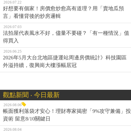
2026.07.22
好想要有個家！房價愈炒愈高有道理？用「賣地瓜預
言」看懂背後的炒房邏輯
2026.07.03
法拍屋代表風水不好，儘量不要碰？「有一種情況」值
得買入
2026.06.25
2026年5月大台北地區捷運站周邊房價統計》科技園區
外溢持續，復興崗大樓漲幅居冠
觀點新聞 ‧ 今日最新
2026.08.06
帳面獲利落袋才安心！理財專家揭密「9%攻守兼備」投
資術 留意8/10關鍵日
2026.08.04