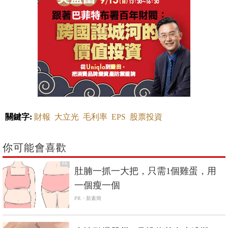
關鍵字:
財報
大立光
毛利率
EPS
股票投資
你可能會喜歡
PR
肚腩一抓一大把，只需1個雞蛋，用
一個瘦一個
PR・新素簡