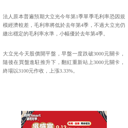
法人原本普遍預期大立光今年第1季單季毛利率恐因規
模經濟較差，毛利率將低於去年第4季，不過大立光仍
繳出穩定的毛利率水準，小幅優於去年第4季。
大立光今天股價開平盤，早盤一度跌破3000元關卡，
隨後在買盤進駐推升下，翻紅重新站上3000元關卡，
終場以3100元作收，上漲3.33%。