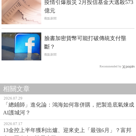
疫情引爆股災 2月投信基金大逃殺573
億元
觀點新聞
臉書加密貨幣可能打破傳統支付壟
斷？
觀點新聞
Recommended by
相關文章
2026.07.29
「總鋪師」進化論：鴻海如何靠併購，把製造底氣煉成
AI護城河？
2026.07.17
13金控上半年獲利出爐、迎來史上「最強6月」？富邦