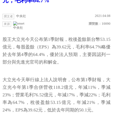
元，毛利率64.7%
2021.04.08
中央社
撰文者
瀏覽數：
10090
來源
中央社
股王大立光今天公布第1季財報，稅後盈餘新台幣53.15
億元，每股盈餘（EPS）為39.62元，毛利率64.7%略優
於去年第4季的64.4%，優於法人預期，主要因認列一
部分與先進光官司的和解金。
大立光今天舉行線上法人說明會，公布第1季財報，大
立光今年第1季合併營收118.2億元，年減11%，季減
23%；營業毛利76.52億元，年減17%，季減22%；毛利
率為64.7%，稅後盈餘53.15億元，年減21%，季減
24%，EPS為39.62元，低於去年同期的50.1元。