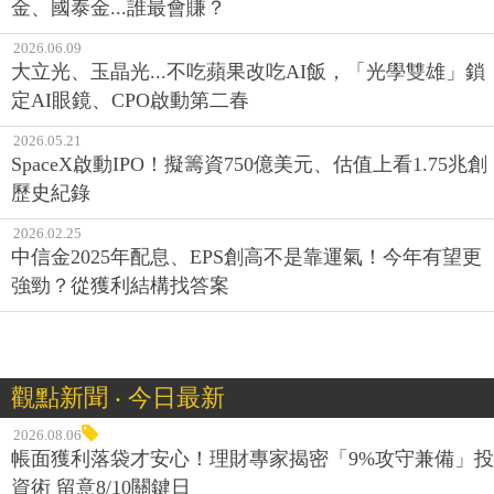
金、國泰金...誰最會賺？
2026.06.09
大立光、玉晶光...不吃蘋果改吃AI飯，「光學雙雄」鎖
定AI眼鏡、CPO啟動第二春
2026.05.21
SpaceX啟動IPO！擬籌資750億美元、估值上看1.75兆創
歷史紀錄
2026.02.25
中信金2025年配息、EPS創高不是靠運氣！今年有望更
強勁？從獲利結構找答案
觀點新聞 ‧ 今日最新
2026.08.06
帳面獲利落袋才安心！理財專家揭密「9%攻守兼備」投
資術 留意8/10關鍵日