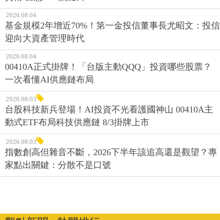
2026.08.04
基金規模2年增近70%！第一金投信董事長尤昭文：投信
迎向大資產管理時代
2026.08.04
00410A正式掛牌！「台版主動QQQ」投資哪些股票？
一次看懂AI供應鏈布局
2026.08.03
台股科技新兵登場！AI投資不光看護國神山 00410A主
動式ETF布局科技供應鏈 8/3掛牌上市
2026.08.03
指數創高但雜音不斷，2026下半年該追高還是觀望？專
家點出關鍵：分散不是口號