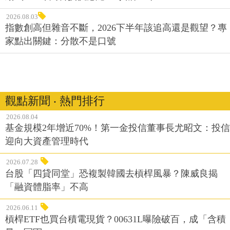
2026.08.03
指數創高但雜音不斷，2026下半年該追高還是觀望？專
家點出關鍵：分散不是口號
觀點新聞 ‧ 熱門排行
2026.08.04
基金規模2年增近70%！第一金投信董事長尤昭文：投信
迎向大資產管理時代
2026.07.28
台股「四貸同堂」恐複製韓國去槓桿風暴？陳威良揭
「融資體脂率」不高
2026.06.11
槓桿ETF也買台積電現貨？00631L曝險破百，成「含積