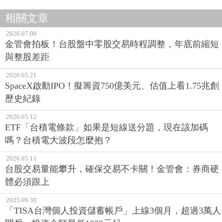
相關文章
2026.07.08
金管會拍板！台股盤中零股交易時程調整，年底前縮短
與整股差距
2026.05.21
SpaceX啟動IPO！擬籌資750億美元、估值上看1.75兆創
歷史紀錄
2026.05.12
ETF「台積電條款」如果是短線送分題，現在該加碼
嗎？台積電大波段怎麼抱？
2026.05.11
台股交易量能攀升，確保交易不卡關！金管會：券商硬
體必須跟上
2025.09.30
「TISA台灣個人投資儲蓄帳戶」上線3個月，超過3萬人