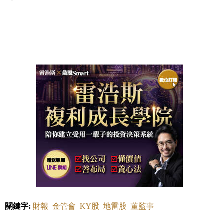
關鍵字:
財報
金管會
KY股
地雷股
董監事