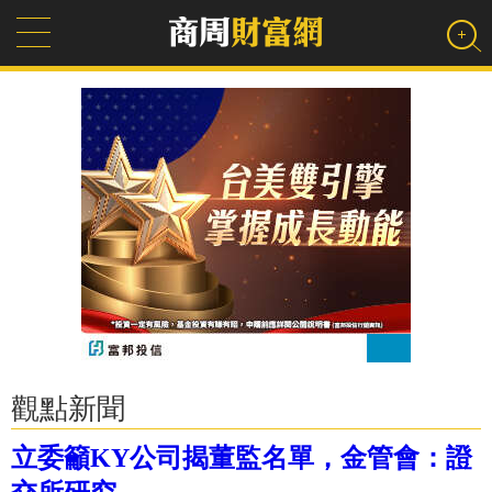
觀點新聞
立委籲KY公司揭董監名單，金管會：證