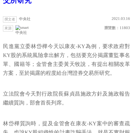
交所研究
2021.03.16
中央社
撰文者
瀏覽數：
11803
來源
中央社
民進黨立委林岱樺今天以康友-KY為例，要求政府對
KY股的系統風險拿出解方，包括要充分揭露董監事名
單、國籍等；金管會主委黃天牧說，有提出相關改革
方案，至於揭露的程度給台灣證券交易所研究。
立法院會今天對行政院長蘇貞昌施政方針及施政報告
繼續質詢，部會首長列席。
林岱樺質詢時，提及金管會在康友-KY案中的審查疏
失，也說KY股組織性的計畫詐騙手法，就是不實財報