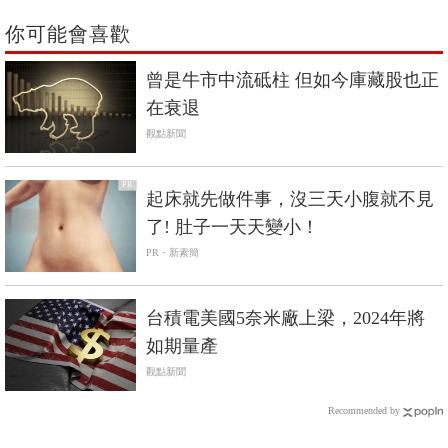
你可能會喜歡
曾是牛市中流砥柱 但如今庫藏股也正
在衰退
觀點新聞
PR
起床就先做件事，沒三天小腹就不見
了! 肚子一天天變小！
PR・新素簡
台積電美國5奈米廠上梁，2024年將
如期量產
觀點新聞
Recommended by