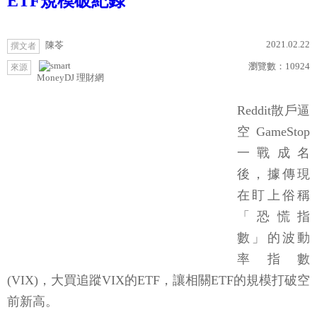
ETF規模破紀錄
2021.02.22
陳苓
撰文者
瀏覽數：
10924
來源
MoneyDJ 理財網
Reddit散戶逼
空GameStop
一戰成名
後，據傳現
在盯上俗稱
「恐慌指
數」的波動
率指數
(VIX)，大買追蹤VIX的ETF，讓相關ETF的規模打破空
前新高。