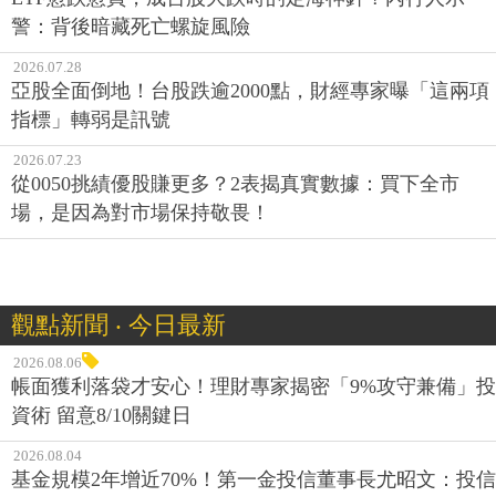
警：背後暗藏死亡螺旋風險
2026.07.28
亞股全面倒地！台股跌逾2000點，財經專家曝「這兩項
指標」轉弱是訊號
2026.07.23
從0050挑績優股賺更多？2表揭真實數據：買下全市
場，是因為對市場保持敬畏！
觀點新聞 ‧ 今日最新
2026.08.06
帳面獲利落袋才安心！理財專家揭密「9%攻守兼備」投
資術 留意8/10關鍵日
2026.08.04
基金規模2年增近70%！第一金投信董事長尤昭文：投信