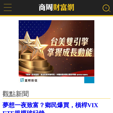
觀點新聞
夢想一夜致富？鄉民爆買，槓桿VIX