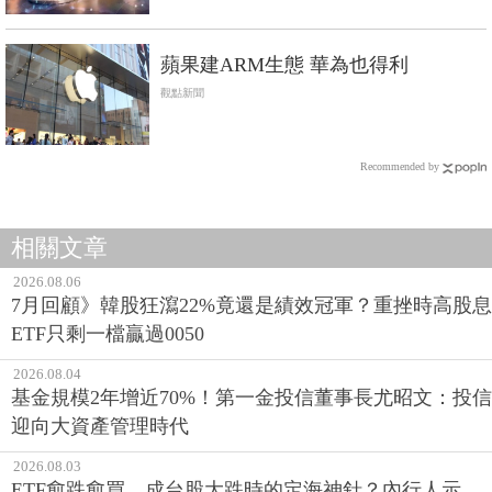
蘋果建ARM生態 華為也得利
觀點新聞
Recommended by
相關文章
2026.08.06
7月回顧》韓股狂瀉22%竟還是績效冠軍？重挫時高股息
ETF只剩一檔贏過0050
2026.08.04
基金規模2年增近70%！第一金投信董事長尤昭文：投信
迎向大資產管理時代
2026.08.03
ETF愈跌愈買，成台股大跌時的定海神針？內行人示