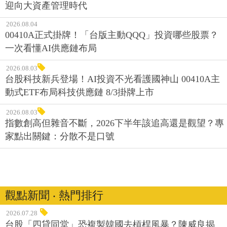
迎向大資產管理時代
2026.08.04
00410A正式掛牌！「台版主動QQQ」投資哪些股票？
一次看懂AI供應鏈布局
2026.08.03
台股科技新兵登場！AI投資不光看護國神山 00410A主
動式ETF布局科技供應鏈 8/3掛牌上市
2026.08.03
指數創高但雜音不斷，2026下半年該追高還是觀望？專
家點出關鍵：分散不是口號
觀點新聞 ‧ 熱門排行
2026.07.28
台股「四貸同堂」恐複製韓國去槓桿風暴？陳威良揭