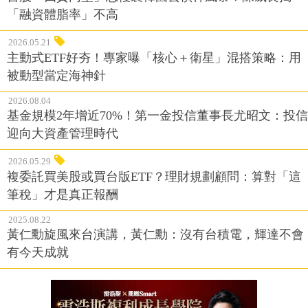
「融資體脂率」不高
2026.05.21
主動式ETF好夯！專家曝「核心＋衛星」混搭策略：用
被動型當定海神針
2026.08.04
基金規模2年增近70%！第一金投信董事長尤昭文：投信
迎向大資產管理時代
2026.05.29
複委託買美股或買台版ETF？理財規劃顧問：算對「這
筆稅」才是真正報酬
2025.08.22
黃仁勳旋風來台演講，黃仁勳：沒有台積電，輝達不會
有今天成就