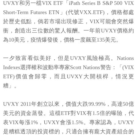
UVXY和另一檔VIX ETF「iPath Series B S&P 500 VIX
Short-Term Futures ETN」(代號VXX.ETF)，價格都處
於歷史低點，倘若市場出現修正，VIX可能會突然爆
衝，創造出三位數的驚人報酬。一年前UVXY價格約
為10美元，疫情爆發後，價格一度飆至135美元。
一夕致富看似美好，但是UVXY風險極高。Nations
Indexes選擇權和波動率專家Scott Nations警告：「(VIX
ETF)價值會歸零，而且UVXY大開槓桿，情況更
糟」。
UVXY 2011年創立以來，價值大跌99.99%，高達50億
美元的資金蒸發。這檔ETF對VIX有1.5倍的曝險，代
表VIX每漲1%，UVXY會漲1.5%。專家認為，UVXY
是糟糕透頂的投資標的，只適合擁有龐大資產組合的