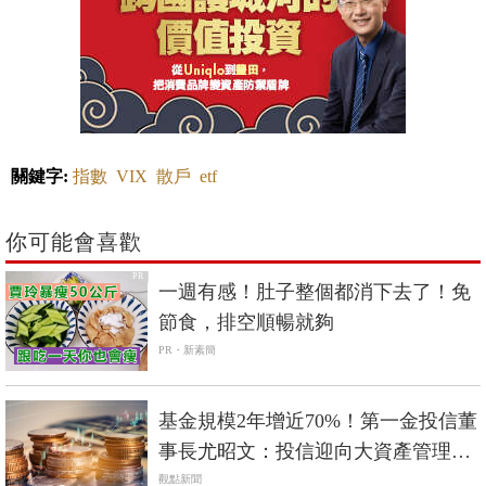
關鍵字:
指數
VIX
散戶
etf
你可能會喜歡
PR
一週有感！肚子整個都消下去了！免
節食，排空順暢就夠
PR・新素簡
基金規模2年增近70%！第一金投信董
事長尤昭文：投信迎向大資產管理時
代
觀點新聞