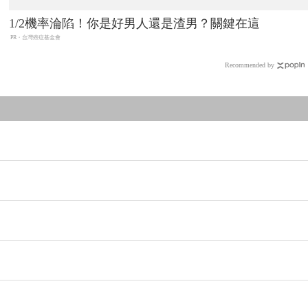
1/2機率淪陷！你是好男人還是渣男？關鍵在這
PR・台灣癌症基金會
Recommended by