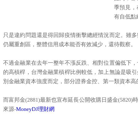
季預見，
有自低點
只是違約問題還是得回歸疫情衝擊總經情況而定。雖多
仍屬重創區，整體信用成本能否有效減少，還待觀察。
不過金融業在去年一整年不漲反跌、相對位置偏低下，
的高槓桿，台灣金融業槓桿比例較低，加上無論是吸引
別金融業資本強度而定，部分證券金控、第一類資本高
而富邦金(2881)最新也宣布延長公開收購日盛金(58
來源-
MoneyDJ理財網