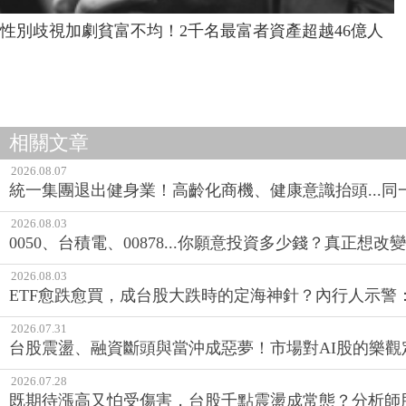
性別歧視加劇貧富不均！2千名最富者資產超越46億人
相關文章
2026.08.07
統一集團退出健身業！高齡化商機、健康意識抬頭...
2026.08.03
0050、台積電、00878...你願意投資多少錢？真正想
2026.08.03
ETF愈跌愈買，成台股大跌時的定海神針？內行人示警
2026.07.31
台股震盪、融資斷頭與當沖成惡夢！市場對AI股的樂觀
2026.07.28
既期待漲高又怕受傷害，台股千點震盪成常態？分析師