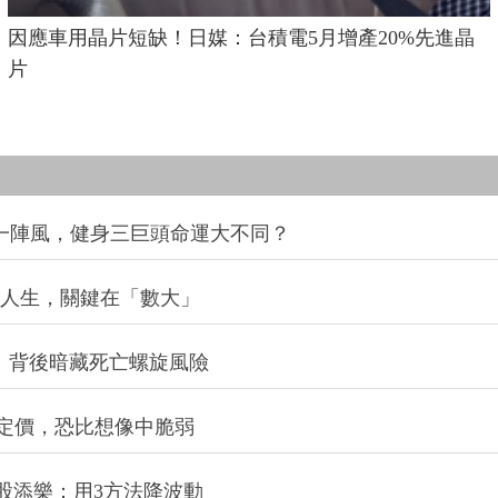
因應車用晶片短缺！日媒：台積電5月增產20%先進晶
片
同一陣風，健身三巨頭命運大不同？
改變人生，關鍵在「數大」
：背後暗藏死亡螺旋風險
定價，恐比想像中脆弱
股添樂：用3方法降波動