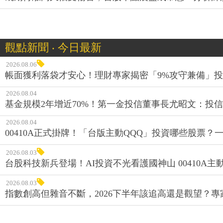
觀點新聞 ‧ 今日最新
2026.08.06
帳面獲利落袋才安心！理財專家揭密「9%攻守兼備」投資
2026.08.04
基金規模2年增近70%！第一金投信董事長尤昭文：投
2026.08.04
00410A正式掛牌！「台版主動QQQ」投資哪些股票？
2026.08.03
台股科技新兵登場！AI投資不光看護國神山 00410A主動
2026.08.03
指數創高但雜音不斷，2026下半年該追高還是觀望？