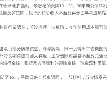
在全球通膨蠢動、最敏感的美國10、20、30年期公債
緩慢反彈空間，銀行的核心收入不至於再像去年急速壓縮
數銀行業認為，若沒有新一波疫情，今年信用成本應可
也吸引部分防禦買盤。外界認為，雖一度傳出主管機關
外資長期買盤或國人存股，主管機關應該都不至於完全
的銀行金控、銀行業與高獲利的壽險金控，現金殖利率還
20)時間至3/23，爭取日盛金股東認同，一般預料，該收