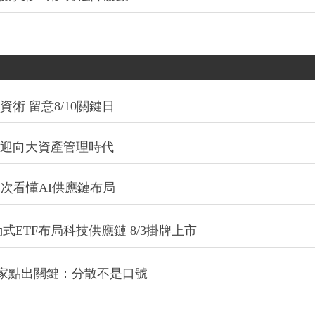
術 留意8/10關鍵日
信迎向大資產管理時代
一次看懂AI供應鏈布局
式ETF布局科技供應鏈 8/3掛牌上市
專家點出關鍵：分散不是口號