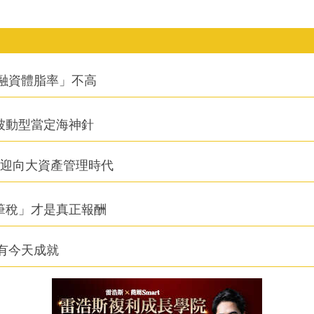
融資體脂率」不高
被動型當定海神針
信迎向大資產管理時代
筆稅」才是真正報酬
有今天成就