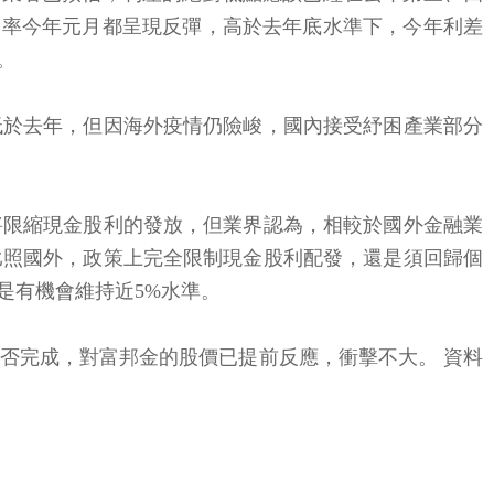
殖利率今年元月都呈現反彈，高於去年底水準下，今年利差
。
低於去年，但因海外疫情仍險峻，國內接受紓困產業部分
將限縮現金股利的發放，但業界認為，相較於國外金融業
比照國外，政策上完全限制現金股利配發，還是須回歸個
是有機會維持近5%水準。
購案是否完成，對富邦金的股價已提前反應，衝擊不大。 資料