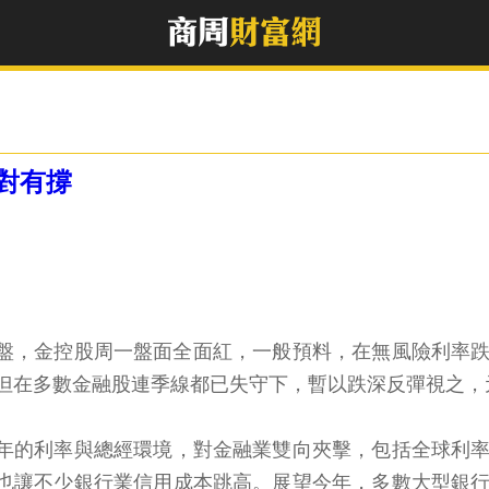
對有撐
盤，金控股周一盤面全面紅，一般預料，在無風險利率
但在多數金融股連季線都已失守下，暫以跌深反彈視之，元大金(
年的利率與總經環境，對金融業雙向夾擊，包括全球利
也讓不少銀行業信用成本跳高。展望今年，多數大型銀