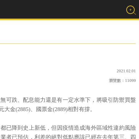
2021.02.01
瀏覽數：
11099
跌無可跌、配息能力還是有一定水準下，將吸引防禦買盤
2885)、國票金(2889)相對有撐。
率都已降到史上新低，但因疫情造成海外區域性違約風險
行業者已預估，利差的絕對低點應該已經在去年第三、四