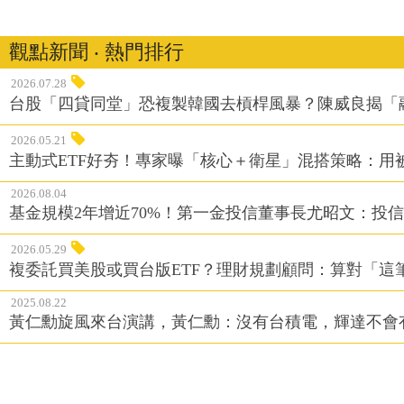
觀點新聞 ‧ 熱門排行
2026.07.28
台股「四貸同堂」恐複製韓國去槓桿風暴？陳威良揭「
2026.05.21
主動式ETF好夯！專家曝「核心＋衛星」混搭策略：用
2026.08.04
基金規模2年增近70%！第一金投信董事長尤昭文：投
2026.05.29
複委託買美股或買台版ETF？理財規劃顧問：算對「這
2025.08.22
黃仁勳旋風來台演講，黃仁勳：沒有台積電，輝達不會