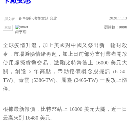
卡廠受惠
2020.11.13
鉅亨網記者劉韋廷 台北
撰文者
瀏覽數：
9090
來源
鉅亨網
全球疫情升溫，加上美國對中國又祭出新一輪封殺
令，市場避險情緒再起，加上日前部分支付業者開放
使用虛擬貨幣交易，激勵比特幣衝上 16000 美元大
關，創逾 2 年高點，帶動挖礦概念股撼訊 (6150-
TW)、青雲 (5386-TW)、麗臺 (2465-TW) 一度攻上漲
停。
根據最新報價，比特幣站上 16000 美元大關，近一日
最高來到 16480 美元。