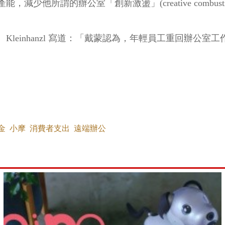
所謂的辦公室「創新激盪」(creative combusti
leinhanzl 寫道：「戴蒙認為，年輕員工重回辦公
金
小摩
消費者支出
遠端辦公