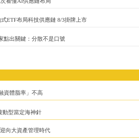
一次看懂AI供應鏈布局
式ETF布局科技供應鏈 8/3掛牌上市
專家點出關鍵：分散不是口號
融資體脂率」不高
被動型當定海神針
信迎向大資產管理時代