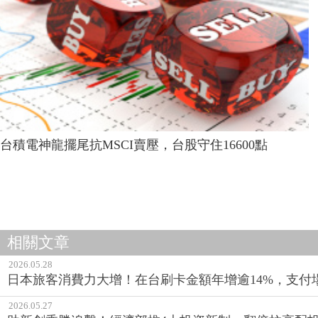
台積電神龍擺尾抗MSCI賣壓，台股守住16600點
相關文章
2026.05.28
日本旅客消費力大增！在台刷卡金額年增逾14%，支付
2026.05.27