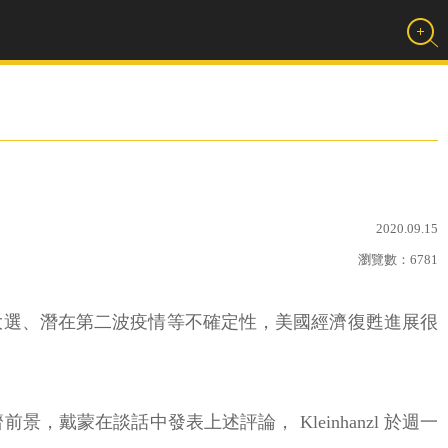
2020.09.15
瀏覽數：
6781
又面臨總統大選、潛在第二波疫情等不確定性，美國經濟復甦進展很
信貸與經濟前景，戴蒙在談話中發表上述評論， Kleinhanzl 於週一