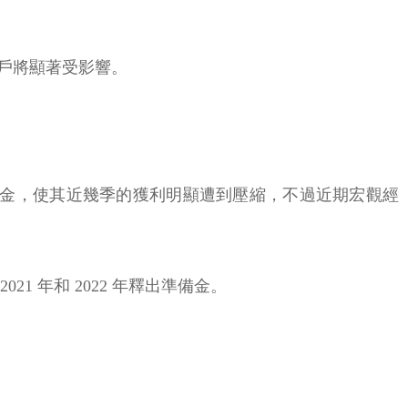
戶將顯著受影響。
損失大舉提撥準備金，使其近幾季的獲利明顯遭到壓縮，不過近期宏觀經
21 年和 2022 年釋出準備金。