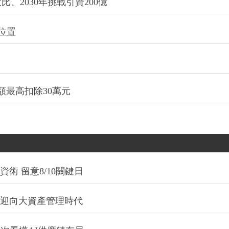
2030年挑戰引資200億
位置
最高扣除30萬元
術 留意8/10關鍵日
信迎向大資產管理時代