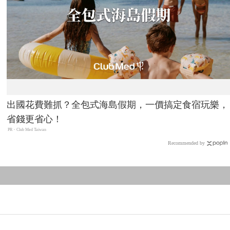
出國花費難抓？全包式海島假期，一價搞定食宿玩樂，
省錢更省心！
PR・Club Med Taiwan
Recommended by