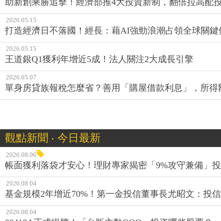
助新創乘勝追擊！經濟部推4大投資新制，翻倍拉高配投比、
2026.05.15
打造經濟日不落國！經長：藉AI強勁浪潮占領全球關鍵
2026.05.15
王道銀Q1獲利年增近5成！法人關注2大成長引擎
2026.05.07
單身房貸族報稅怎麼省？善用「購屋借款利息」，所得額
觀點新聞 ‧ 今日最新
2026.08.06
帳面獲利落袋才安心！理財專家揭密「9%攻守兼備」投資
2026.08.04
基金規模2年增近70%！第一金投信董事長尤昭文：投
2026.08.04