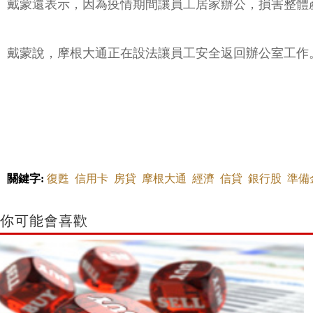
戴蒙還表示，因為疫情期間讓員工居家辦公，損害整體產能，減少他
戴蒙說，摩根大通正在設法讓員工安全返回辦公室工作。K
關鍵字:
復甦
信用卡
房貸
摩根大通
經濟
信貸
銀行股
準備
你可能會喜歡