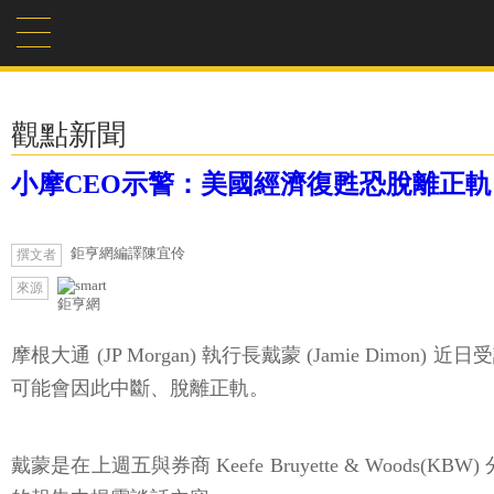
觀點新聞
小摩CEO示警：美國經濟復甦恐脫離正軌
鉅亨網編譯陳宜伶
撰文者
來源
鉅亨網
摩根大通 (JP Morgan) 執行長戴蒙 (Jamie
可能會因此中斷、脫離正軌。
戴蒙是在上週五與券商 Keefe Bruyette & Woods(K