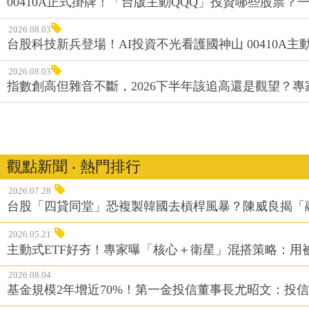
00410A正式掛牌！「台版主動QQQ」投資哪些股票？
2026.08.03
台股科技新兵登場！AI投資不光看護國神山 00410A主動
2026.08.03
指數創高但雜音不斷，2026下半年該追高還是觀望？
觀點新聞 ‧ 熱門排行
2026.07.28
台股「四貸同堂」恐複製韓國去槓桿風暴？陳威良揭「
2026.05.21
主動式ETF好夯！專家曝「核心＋衛星」混搭策略：用
2026.08.04
基金規模2年增近70%！第一金投信董事長尤昭文：投