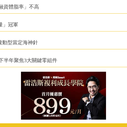
融資體脂率」不高
積量」冠軍
被動型當定海神針
下半年聚焦3大關鍵零組件