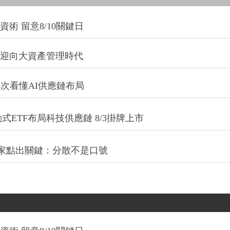
術 留意8/10關鍵日
信迎向大資產管理時代
一次看懂AI供應鏈布局
式ETF布局科技供應鏈 8/3掛牌上市
專家點出關鍵：分散不是口號