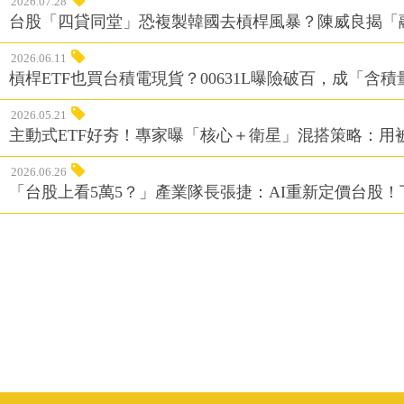
2026.07.28
台股「四貸同堂」恐複製韓國去槓桿風暴？陳威良揭「
2026.06.11
槓桿ETF也買台積電現貨？00631L曝險破百，成「含
2026.05.21
主動式ETF好夯！專家曝「核心＋衛星」混搭策略：用
2026.06.26
「台股上看5萬5？」產業隊長張捷：AI重新定價台股！