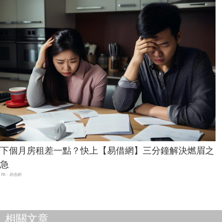
下個月房租差一點？快上【易借網】三分鐘解決燃眉之
急
PR・易借網
相關文章