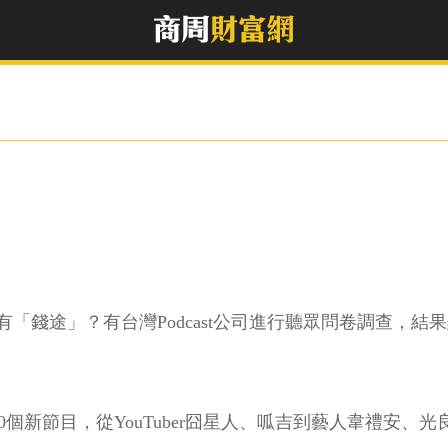
ster有沒有「錢途」？有台灣Podcast公司進行聽眾問卷調
870個新節目，從YouTuber囧星人、呱吉到藝人韋禮安、光