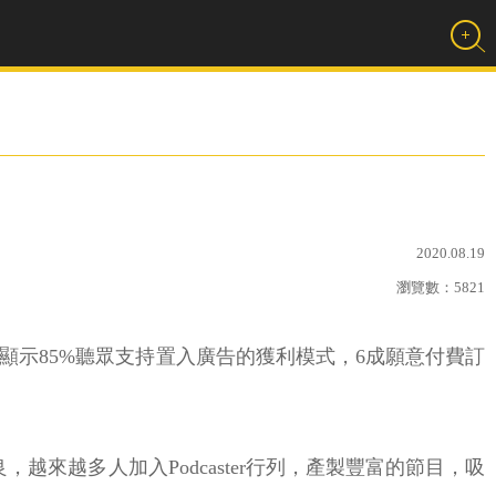
2020.08.19
瀏覽數：
5821
查，結果顯示85%聽眾支持置入廣告的獲利模式，6成願意付費訂
良，越來越多人加入Podcaster行列，產製豐富的節目，吸