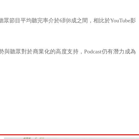
；聽眾節目平均聽完率介於6到8成之間，相比於YouTube影
態勢與聽眾對於商業化的高度支持，Podcast仍有潛力成為