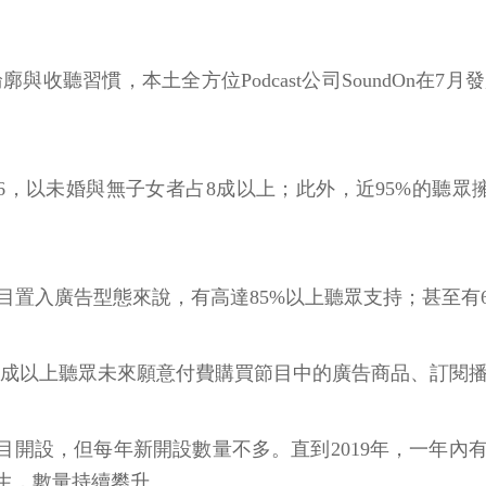
輪廓與收聽習慣，本土全方位Podcast公司SoundOn在7
4比6，以未婚與無子女者占8成以上；此外，近95%的
以節目置入廣告型態來說，有高達85%以上聽眾支持；甚至
3成以上聽眾未來願意付費購買節目中的廣告商品、訂閱
ast節目開設，但每年新開設數量不多。直到2019年，一年內
誕生，數量持續攀升。