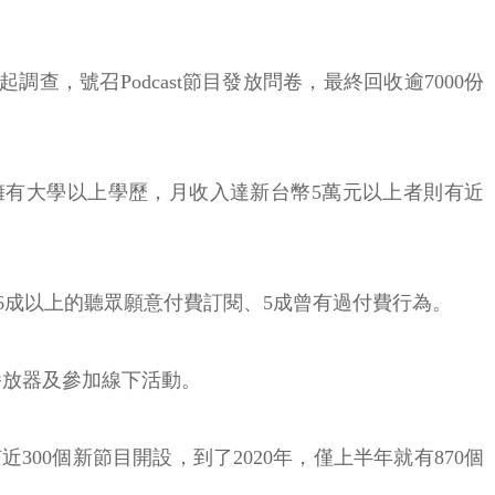
月發起調查，號召Podcast節目發放問卷，最終回收逾7000份
聽眾擁有大學以上學歷，月收入達新台幣5萬元以上者則有近
有6成以上的聽眾願意付費訂閱、5成曾有過付費行為。
播放器及參加線下活動。
有近300個新節目開設，到了2020年，僅上半年就有870個