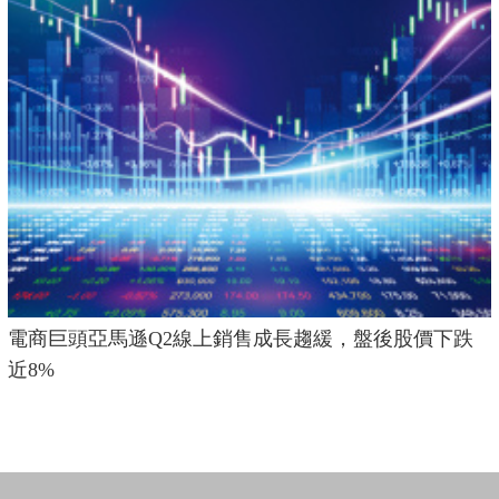
電商巨頭亞馬遜Q2線上銷售成長趨緩，盤後股價下跌
近8%