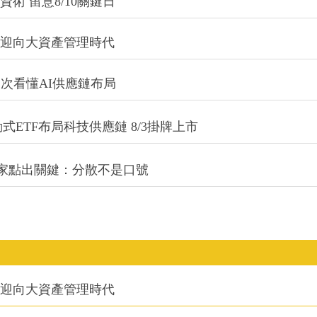
術 留意8/10關鍵日
信迎向大資產管理時代
一次看懂AI供應鏈布局
式ETF布局科技供應鏈 8/3掛牌上市
專家點出關鍵：分散不是口號
信迎向大資產管理時代