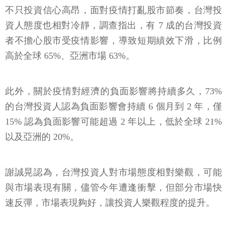
不只投資信心高昂，面對疫情打亂股市節奏，台灣投
資人態度也相對冷靜，調查指出，有 7 成的台灣投資
者不擔心股市受疫情影響，導致短期績效下滑，比例
高於全球 65%、亞洲市場 63%。
此外，關於疫情對經濟的負面影響將持續多久，73%
的台灣投資人認為負面影響會持續 6 個月到 2 年，僅
15% 認為負面影響可能超過 2 年以上，低於全球 21%
以及亞洲的 20%。
謝誠晃認為，台灣投資人對市場態度相對樂觀，可能
與市場表現有關，儘管今年遭逢衝擊，但部分市場快
速反彈，市場表現夠好，讓投資人樂觀程度的提升。