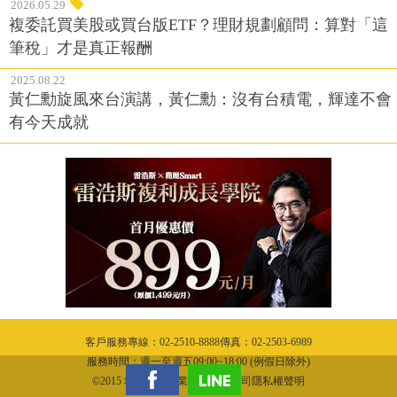
2026.05.29
複委託買美股或買台版ETF？理財規劃顧問：算對「這
筆稅」才是真正報酬
2025.08.22
黃仁勳旋風來台演講，黃仁勳：沒有台積電，輝達不會
有今天成就
客戶服務專線：02-2510-8888傳真：02-2503-6989
服務時間：週一至週五09:00~18:00 (例假日除外)
©2015 城邦文化事業股份有限公司隱私權聲明