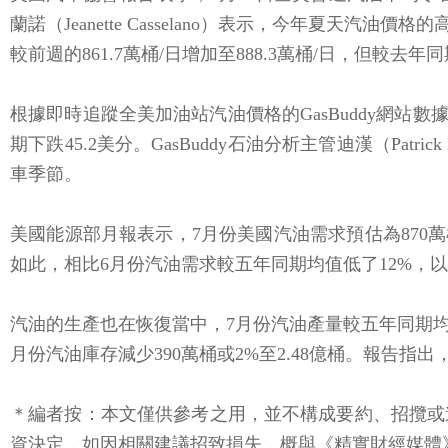
蘭諾（Jeanette Casselano）表示，今年夏
較前週的861.7萬桶/日增加至888.3萬桶/日，但較去年同期
根據即時追蹤全美加油站汽油價格的GasBuddy網站數
期下跌45.2美分。GasBuddy石油分析主管迪漢（P
車季節。
美國能源部月報表示，7月份美國汽油需求預估為870萬
如此，相比6月份汽油需求較五年同期均值低了12%，
汽油的生產也在恢復當中，7月份汽油產量較五年同期均值
月份汽油庫存減少390萬桶或2%至2.48億桶。報告
＊編者按：本文僅供參考之用，並不構成要約、招攬或
資決定，如因相關建議招致損失，概與《精實財經媒體