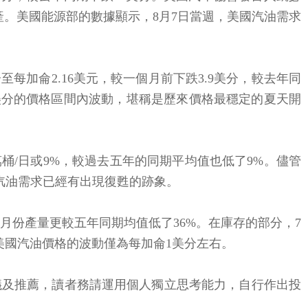
妨礙生產。美國能源部的數據顯示，8月7日當週，美國汽油需求
至每加侖2.16美元，較一個月前下跌3.9美分，較去年同
只在約1美分的價格區間內波動，堪稱是歷來價格最穩定的夏天開
萬桶/日或9%，較過去五年的同期平均值也低了9%。儘管
國汽油需求已經有出現復甦的跡象。
4月份產量更較五年同期均值低了36%。在庫存的部分，7
來美國汽油價格的波動僅為每加侖1美分左右。
議及推薦，讀者務請運用個人獨立思考能力，自行作出投