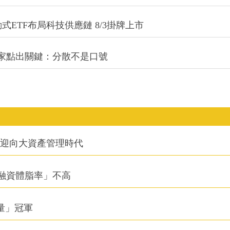
式ETF布局科技供應鏈 8/3掛牌上市
專家點出關鍵：分散不是口號
信迎向大資產管理時代
融資體脂率」不高
積量」冠軍