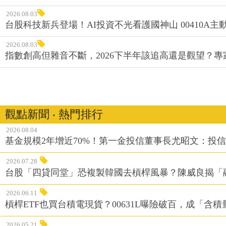
2026.08.03
台股科技新兵登場！AI投資不光看護國神山 00410A主動
2026.08.03
指數創高但雜音不斷，2026下半年該追高還是觀望？
觀點新聞 ‧ 熱門排行
2026.08.04
基金規模2年增近70%！第一金投信董事長尤昭文：投
2026.07.28
台股「四貸同堂」恐複製韓國去槓桿風暴？陳威良揭「
2026.06.11
槓桿ETF也買台積電現貨？00631L曝險破百，成「含
2026.05.21