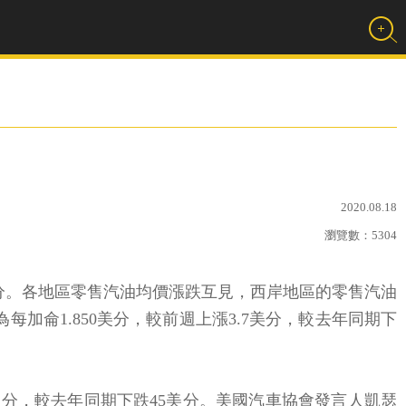
2020.08.18
瀏覽數：
5304
2美分。各地區零售汽油均價漲跌互見，西岸地區的零售汽油
每加侖1.850美分，較前週上漲3.7美分，較去年同期下
美分，較去年同期下跌45美分。美國汽車協會發言人凱瑟