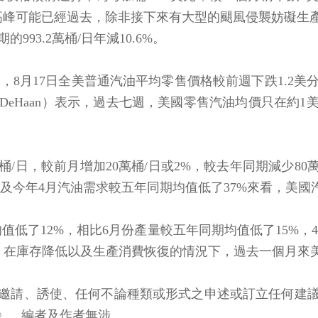
天汽油價格的高峰可能已經過去，除非接下來有大型的颶風侵襲
的993.2萬桶/日年減10.6%。
據，8月17日全美普通汽油平均零售價格較前週下跌1.2美分
atrick DeHaan）表示，過去七週，美國零售汽油均價
桶/日，較前月增加20萬桶/日或2%，較去年同期減少80
以及今年4月汽油需求較五年同期均值低了37%來看，美
低了12%，相比6月份產量較五年同期均值低了15%，
指出，在庫存降低以及生產消費恢復的情況下，過去一個月
邀請、誘使、任何不論種類或形式之申述或訂立任何建
》、編者及作者無涉。