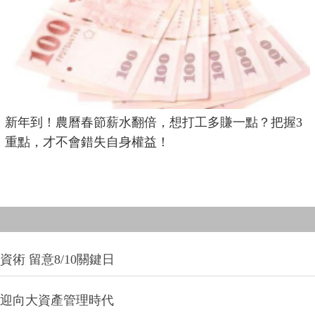
新年到！農曆春節薪水翻倍，想打工多賺一點？把握3
重點，才不會錯失自身權益！
術 留意8/10關鍵日
信迎向大資產管理時代