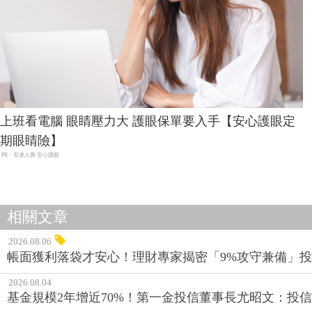
上班看電腦 眼睛壓力大 護眼保單要入手【安心護眼定
期眼睛險】
PR・安達人壽 安心護眼
相關文章
2026.08.06
帳面獲利落袋才安心！理財專家揭密「9%攻守兼備」投資
2026.08.04
基金規模2年增近70%！第一金投信董事長尤昭文：投