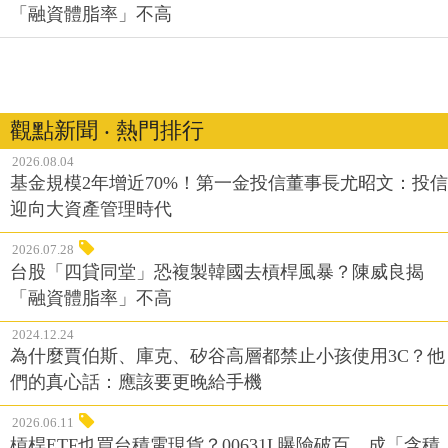
「融資體脂率」不高
觀點新聞 ‧ 熱門排行
2026.08.04
基金規模2年增近70%！第一金投信董事長尤昭文：投信
迎向大資產管理時代
2026.07.28
台股「四貸同堂」恐複製韓國去槓桿風暴？陳威良揭
「融資體脂率」不高
2024.12.24
為什麼賈伯斯、庫克、矽谷高層都禁止小孩使用3C？他
們的真心話：應該要更晚給手機
2026.06.11
槓桿ETF也買台積電現貨？00631L曝險破百，成「含積