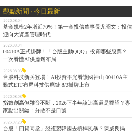
觀點新聞 ‧ 今日最新
2026.08.04
基金規模2年增近70%！第一金投信董事長尤昭文：投信
迎向大資產管理時代
2026.08.04
00410A正式掛牌！「台版主動QQQ」投資哪些股票？
一次看懂AI供應鏈布局
2026.08.03
台股科技新兵登場！AI投資不光看護國神山 00410A主
動式ETF布局科技供應鏈 8/3掛牌上市
2026.08.03
指數創高但雜音不斷，2026下半年該追高還是觀望？專
家點出關鍵：分散不是口號
2026.07.28
台股「四貸同堂」恐複製韓國去槓桿風暴？陳威良揭