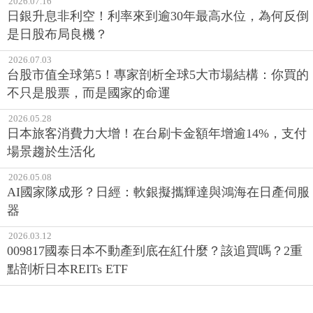
2026.07.16
日銀升息非利空！利率來到逾30年最高水位，為何反倒
是日股布局良機？
2026.07.03
台股市值全球第5！專家剖析全球5大市場結構：你買的
不只是股票，而是國家的命運
2026.05.28
日本旅客消費力大增！在台刷卡金額年增逾14%，支付
場景趨於生活化
2026.05.08
AI國家隊成形？日經：軟銀擬攜輝達與鴻海在日產伺服
器
2026.03.12
009817國泰日本不動產到底在紅什麼？該追買嗎？2重
點剖析日本REITs ETF