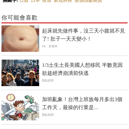
關鍵字:
日股
日本
疫苗
新冠肺炎
股價指數期貨
你可能會喜歡
PR
起床就先做件事，沒三天小腹就不見
了! 肚子一天天變小！
PR・新素簡
1/3土生土長美國人想移民 半數竟因
欲趁經濟崩潰前快逃
觀點新聞
加班亂象！台灣上班族每月多出3個
工作天，最操的行業是...
觀點新聞