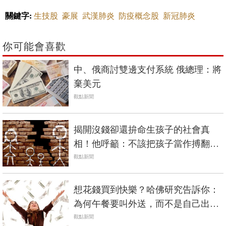
關鍵字:
生技股
豪展
武漢肺炎
防疫概念股
新冠肺炎
你可能會喜歡
中、俄商討雙邊支付系統 俄總理：將
棄美元
觀點新聞
揭開沒錢卻還拚命生孩子的社會真
相！他呼籲：不該把孩子當作搏翻身
的抽獎工具…
觀點新聞
想花錢買到快樂？哈佛研究告訴你：
為何午餐要叫外送，而不是自己出去
買
觀點新聞