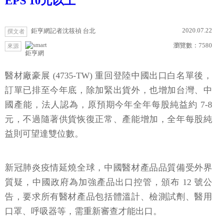
EPS 10元以上
2020.07.22
鉅亨網記者沈筱禎 台北
撰文者
瀏覽數：
7580
來源
鉅亨網
醫材廠豪展 (4735-TW) 重回登陸中國出口白名單後，
訂單已排至今年底，除加緊出貨外，也增加台灣、中
國產能，法人認為，原預期今年全年每股純益約 7-8
元，不過隨著供貨恢復正常、產能增加，全年每股純
益則可望達雙位數。
新冠肺炎疫情延燒全球，中國醫材產品品質備受外界
質疑，中國政府為加強產品出口控管，頒布 12 號公
告，要求所有醫材產品包括體溫計、檢測試劑、醫用
口罩、呼吸器等，需重新審查才能出口。