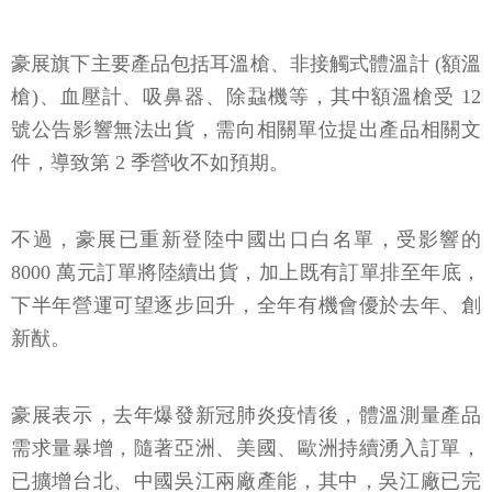
豪展旗下主要產品包括耳溫槍、非接觸式體溫計 (額溫
槍)、血壓計、吸鼻器、除蝨機等，其中額溫槍受 12
號公告影響無法出貨，需向相關單位提出產品相關文
件，導致第 2 季營收不如預期。
不過，豪展已重新登陸中國出口白名單，受影響的
8000 萬元訂單將陸續出貨，加上既有訂單排至年底，
下半年營運可望逐步回升，全年有機會優於去年、創
新猷。
豪展表示，去年爆發新冠肺炎疫情後，體溫測量產品
需求量暴增，隨著亞洲、美國、歐洲持續湧入訂單，
已擴增台北、中國吳江兩廠產能，其中，吳江廠已完