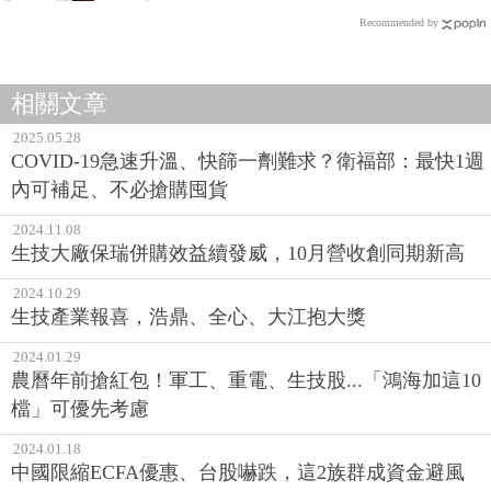
Recommended by
相關文章
2025.05.28
COVID-19急速升溫、快篩一劑難求？衛福部：最快1週
內可補足、不必搶購囤貨
2024.11.08
生技大廠保瑞併購效益續發威，10月營收創同期新高
2024.10.29
生技產業報喜，浩鼎、全心、大江抱大獎
2024.01.29
農曆年前搶紅包！軍工、重電、生技股...「鴻海加這10
檔」可優先考慮
2024.01.18
中國限縮ECFA優惠、台股嚇跌，這2族群成資金避風