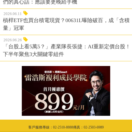
們的真心話：應該要更晚給手機
2026.06.11
槓桿ETF也買台積電現貨？00631L曝險破百，成「含積
量」冠軍
2026.06.26
「台股上看5萬5？」產業隊長張捷：AI重新定價台股！
下半年聚焦3大關鍵零組件
客戶服務專線：02-2510-8888傳真：02-2503-6989