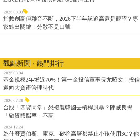
2026.08.03
指數創高但雜音不斷，2026下半年該追高還是觀望？專
家點出關鍵：分散不是口號
觀點新聞 ‧ 熱門排行
2026.08.04
基金規模2年增近70%！第一金投信董事長尤昭文：投信
迎向大資產管理時代
2026.07.28
台股「四貸同堂」恐複製韓國去槓桿風暴？陳威良揭
「融資體脂率」不高
2024.12.24
為什麼賈伯斯、庫克、矽谷高層都禁止小孩使用3C？他