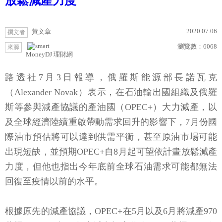
放鬆減產力度
2020.07.06
黃文章
撰文者
瀏覽數：
6068
來源
MoneyDJ 理財網
路透社7月3日報導，俄羅斯能源部長諾瓦克
（Alexander Novak）表示，在石油輸出國組織及俄羅
斯等參與減產協議的產油國（OPEC+）大力減產，以
及全球經濟陸續重啟帶動需求回升的影響下，7月份國
際油市預估將可以達到供需平衡，甚至原油市場可能
出現短缺，並預期OPEC+自8月起可望依計畫放鬆減產
力度，但他也指出今年底前全球石油需求可能都無法
回復至疫情以前的水平。
根據原先的減產協議，OPEC+在5月以及6月將減產970