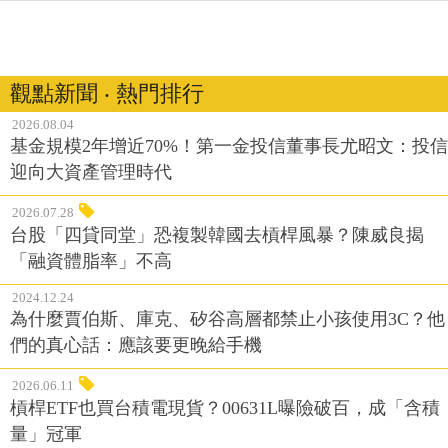
觀點新聞 ‧ 熱門排行
2026.08.04
基金規模2年增近70%！第一金投信董事長尤昭文：投信
迎向大資產管理時代
2026.07.28
台股「四貸同堂」恐複製韓國去槓桿風暴？陳威良揭
「融資體脂率」不高
2024.12.24
為什麼賈伯斯、庫克、矽谷高層都禁止小孩使用3C？他
們的真心話：應該要更晚給手機
2026.06.11
槓桿ETF也買台積電現貨？00631L曝險破百，成「含積
量」冠軍