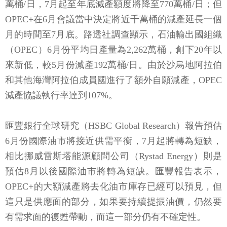
萬桶/日，7月起至年底減產額度將降至770萬桶/日；但
OPEC+在6月會議當中決定將近千萬桶的減產延長一個
月的時間至7月底。路透社調查顯示，石油輸出國組織
（OPEC）6月份平均日產量為2,262萬桶，創下20年以
來新低，較5月份減產192萬桶/日。由於沙烏地阿拉伯
和其他海灣阿拉伯成員國進行了額外自願減產，OPEC
減產協議執行率達到107%。
匯豐銀行全球研究（HSBC Global Research）報告預估
6月份國際油市將接近供需平衡，7月起將轉為短缺，
相比挪威雷斯塔能源顧問公司（Rystad Energy）則是
預估8月以後國際油市將轉為短缺。匯豐報告表示，
OPEC+的大額減產將去化油市庫存已經可以預見，但
這只是供應面的部分，如果要持續提振油價，仍然要
有需求面的復甦帶動，而這一部分仍有不確定性。