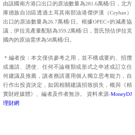
由該國南方港口出口的原油數量為281.6萬桶/日，北方
庫德族自治區透過土耳其南部油港傑伊漢（Ceyhan）
出口的原油數量為26.7萬桶/日。根據OPEC+的減產協
議，伊拉克產量配額為359.2萬桶/日，普氏預估伊拉克
國內的原油需求為58萬桶/日。
＊編者按：本文僅供參考之用，並不構成要約、招攬
或邀請、誘使、任何不論種類或形式之申述或訂立任
何建議及推薦，讀者務請運用個人獨立思考能力，自
行作出投資決定，如因相關建議招致損失，概與《精
實財經媒體》、編者及作者無涉。 資料來源-
MoneyDJ
理財網