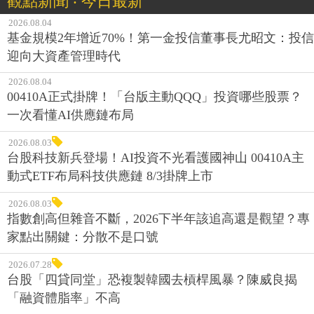
觀點新聞 ‧ 今日最新
2026.08.04
基金規模2年增近70%！第一金投信董事長尤昭文：投信
迎向大資產管理時代
2026.08.04
00410A正式掛牌！「台版主動QQQ」投資哪些股票？
一次看懂AI供應鏈布局
2026.08.03
台股科技新兵登場！AI投資不光看護國神山 00410A主
動式ETF布局科技供應鏈 8/3掛牌上市
2026.08.03
指數創高但雜音不斷，2026下半年該追高還是觀望？專
家點出關鍵：分散不是口號
2026.07.28
台股「四貸同堂」恐複製韓國去槓桿風暴？陳威良揭
「融資體脂率」不高