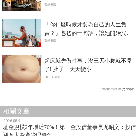
觀點新聞
「你什麼時候才要為自己的人生負
責？」爸爸的一句話，讓她開始找尋
生活意義…人氣Podcast主持人：承認
觀點新聞
和面對就是負責的開始
PR
起床就先做件事，沒三天小腹就不見
了! 肚子一天天變小！
PR・新素簡
Recommended by
相關文章
2026.08.04
基金規模2年增近70%！第一金投信董事長尤昭文：投信
迎向大資產管理時代