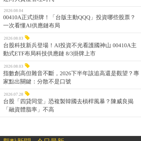
2026.08.04
00410A正式掛牌！「台版主動QQQ」投資哪些股票？
一次看懂AI供應鏈布局
2026.08.03
台股科技新兵登場！AI投資不光看護國神山 00410A主
動式ETF布局科技供應鏈 8/3掛牌上市
2026.08.03
指數創高但雜音不斷，2026下半年該追高還是觀望？專
家點出關鍵：分散不是口號
2026.07.28
台股「四貸同堂」恐複製韓國去槓桿風暴？陳威良揭
「融資體脂率」不高