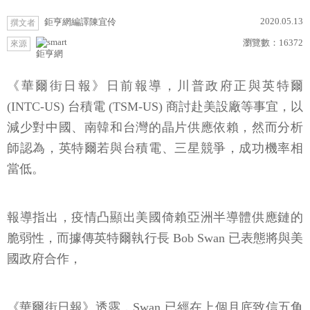
2020.05.13
鉅亨網編譯陳宜伶
撰文者
瀏覽數：
16372
來源
鉅亨網
《華爾街日報》日前報導，川普政府正與英特爾
(INTC-US) 台積電 (TSM-US) 商討赴美設廠等事宜，以
減少對中國、南韓和台灣的晶片供應依賴，然而分析
師認為，英特爾若與台積電、三星競爭，成功機率相
當低。
報導指出，疫情凸顯出美國倚賴亞洲半導體供應鏈的
脆弱性，而據傳英特爾執行長 Bob Swan 已表態將與美
國政府合作，
《華爾街日報》透露，Swan 已經在上個月底致信五角