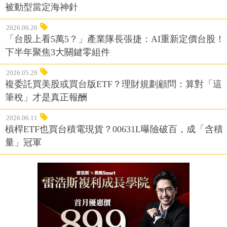
被動型當定海神針
2026.06.26
「台股上看5萬5？」產業隊長張捷：AI重新定價台股！
下半年聚焦3大關鍵零組件
2026.05.29
複委託買美股或買台版ETF？理財規劃顧問：算對「這
筆稅」才是真正報酬
2026.06.11
槓桿ETF也買台積電現貨？00631L曝險破百，成「含積
量」冠軍