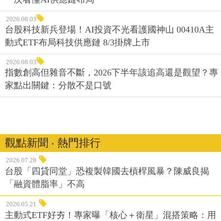
2026.08.03
台股科技新兵登場！AI投資不光看護國神山 00410A主
動式ETF布局科技供應鏈 8/3掛牌上市
2026.08.03
指數創高但雜音不斷，2026下半年該追高還是觀望？專
家點出關鍵：分散不是口號
觀點新聞 ‧ 熱門排行
2026.07.28
台股「四貸同堂」恐複製韓國去槓桿風暴？陳威良揭
「融資體脂率」不高
2026.05.21
主動式ETF好夯！專家曝「核心＋衛星」混搭策略：用