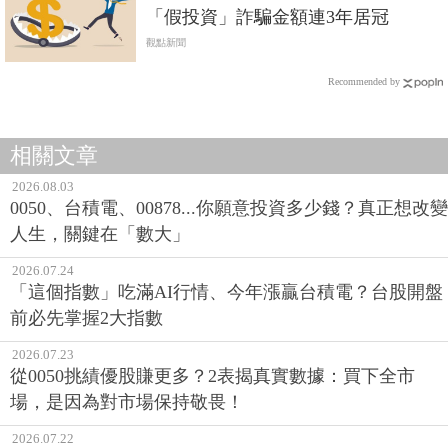
「假投資」詐騙金額連3年居冠
觀點新聞
Recommended by
相關文章
2026.08.03
0050、台積電、00878...你願意投資多少錢？真正想改變
人生，關鍵在「數大」
2026.07.24
「這個指數」吃滿AI行情、今年漲贏台積電？台股開盤
前必先掌握2大指數
2026.07.23
從0050挑績優股賺更多？2表揭真實數據：買下全市
場，是因為對市場保持敬畏！
2026.07.22