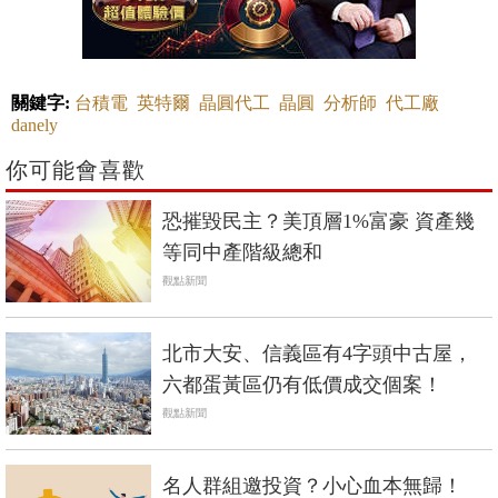
關鍵字:
台積電
英特爾
晶圓代工
晶圓
分析師
代工廠
danely
你可能會喜歡
恐摧毀民主？美頂層1%富豪 資產幾
等同中產階級總和
觀點新聞
北市大安、信義區有4字頭中古屋，
六都蛋黃區仍有低價成交個案！
觀點新聞
名人群組邀投資？小心血本無歸！