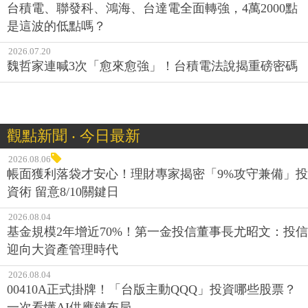
台積電、聯發科、鴻海、台達電全面轉強，4萬2000點
是這波的低點嗎？
2026.07.20
魏哲家連喊3次「愈來愈強」！台積電法說揭重磅密碼
觀點新聞 ‧ 今日最新
2026.08.06
帳面獲利落袋才安心！理財專家揭密「9%攻守兼備」投
資術 留意8/10關鍵日
2026.08.04
基金規模2年增近70%！第一金投信董事長尤昭文：投信
迎向大資產管理時代
2026.08.04
00410A正式掛牌！「台版主動QQQ」投資哪些股票？
一次看懂AI供應鏈布局